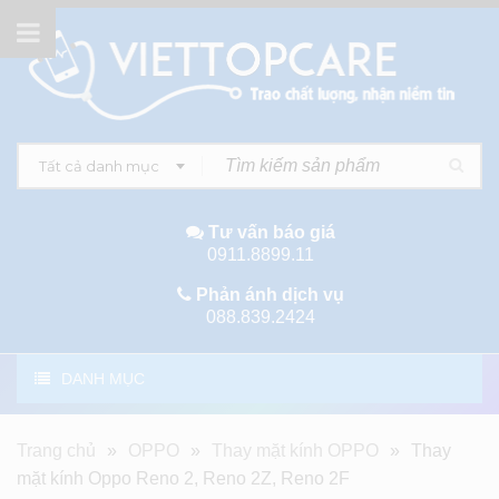
Tất cả danh mục
Tư vấn báo giá
0911.8899.11
Phản ánh dịch vụ
088.839.2424
DANH MỤC
Trang chủ
»
OPPO
»
Thay mặt kính OPPO
»
Thay
mặt kính Oppo Reno 2, Reno 2Z, Reno 2F