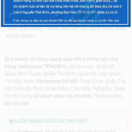
trong top đầu trong lĩnh vực sửa chữa và thay thế linh
kiện điện thoại tại Hà Nội, TP. Hồ Chí Minh. Mọi chi tiết
bạn vui lòng liên hệ Hotline để được hỗ trợ. Viettopcare
“Trao chất lượng – nhận niềm tin” hân hạnh được phục
vụ quý khách!
Quý khách vui lòng mang máy đến 1 trong các cửa
hàng Viettopcare TPHCM
tại các khu vực: Quận 10,
Quận Bình Thạnh, Quận Tân Bình, Quận Gò Vấp, Quận
Thủ Đức hoặc
Viettopcare Hà Nội
: Thụy Khuê, Quận Tây
Hồ, Quận Ba Đình, Hoàn Kiếm, Cầu Giấy, Đống Đa, Quận
Hai Bà Trưng
để được phục vụ tốt nhất.
Tìm trung tâm
gần tôi nhất
LUÔN MANG ĐẾN GIÁ TRỊ THẬT