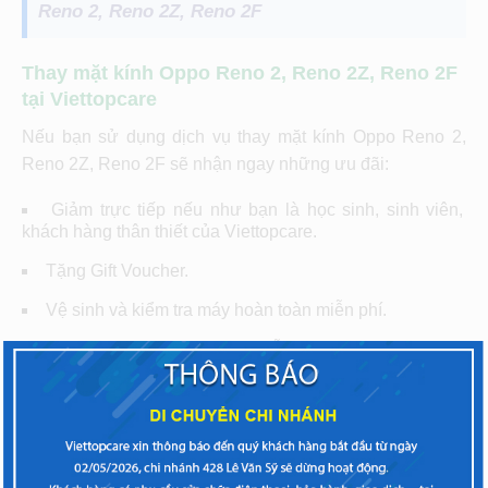
Reno 2, Reno 2Z, Reno 2F
Thay mặt kính Oppo Reno 2, Reno 2Z, Reno 2F
tại Viettopcare
Nếu bạn sử dụng dịch vụ thay mặt kính Oppo Reno 2,
Reno 2Z, Reno 2F sẽ nhận ngay những ưu đãi:
Giảm trực tiếp nếu như bạn là học sinh, sinh viên,
khách hàng thân thiết của Viettopcare.
Tặng Gift Voucher.
Vệ sinh và kiểm tra máy hoàn toàn miễn phí.
Tư vấn, báo giá hoàn toàn miễn phí.
Chế độ bảo hành lâu dài, hỗ trợ trọn đời.
Chúng tôi là một trong những trung tâm chất lượng cao,
gần 10 năm hoạt động mang lại chất lượng dịch vụ tốt
nhất cho quý khách hàng. Chúng tôi vinh hạnh là một