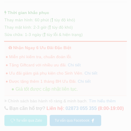
Thời gian khắc phục
Thay màn hình: 60 phút (
tùy độ khó)
Thay mặt kính: 2-3 giờ (
tùy độ khó)
Sửa chữa: 1-3 ngày (
tùy lỗi & hiện trạng)
Nhận Ngay 6 Ưu Đãi Đặc Biệt
● Miễn phí kiểm tra, chuẩn đoán lỗi.
● Tặng Giftcard với nhiều ưu đãi.
Chi tiết
● Ưu đãi giảm giá phụ kiện cho Sinh Viên.
Chi tiết
● Được tặng thêm 1 tháng BH Ưu Đãi.
Chi tiết
● Giá tốt được cập nhật liên tục.
Chính sách bảo hành rõ ràng & minh bạch.
Tìm hiểu thêm
Bạn cần hổ trợ?
Liên hệ:
02873 055 355
(8:00-19:00)
Tư vấn qua Zalo
Tư vấn qua Facebook