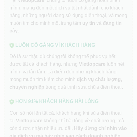
Tại
Viettopcare
, chúng tôi luôn cố gắng hoàn thiện
mình, mang đến một dịch vụ tốt nhất dành cho khách
hàng, những người đang sử dụng điện thoại, và mong
muốn tìm cho mình một trung tâm
uy tín
và
đáng tin
cậy
.
LUÔN CỐ GẮNG VÌ KHÁCH HÀNG
Đó là sự thật, dù chúng tôi không thể phục vụ hết
được tất cả khách hàng, nhưng
Viettopcare
luôn hết
mình, và tận tâm. Là điểm đến những khách hàng
mong muốn tìm kiếm cho mình
dịch vụ chất lượng,
chuyên nghiệp
trong quá trình sửa chữa điện thoại.
HƠN 91% KHÁCH HÀNG HÀI LÒNG
Con số nói lên tất cả, khách hàng khi sửa điện thoại
tại
Viettopcare
không chỉ hài lòng về chất lượng, mà
còn được nhận nhiều ưu đãi.
Hãy đừng chỉ nhìn vào
giá dịch vụ mà hãy nhìn vào cách doanh nghiệp