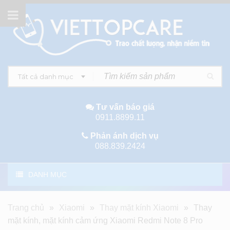
Tất cả danh mục
Tư vấn báo giá
0911.8899.11
Phản ánh dịch vụ
088.839.2424
DANH MỤC
Trang chủ
»
Xiaomi
»
Thay mặt kính Xiaomi
»
Thay
mặt kính, mặt kính cảm ứng Xiaomi Redmi Note 8 Pro