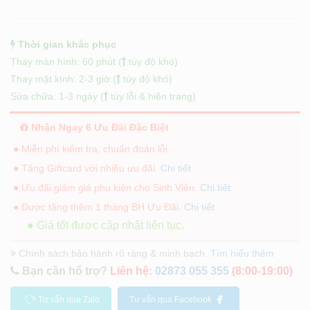
Thời gian khắc phục
Thay màn hình: 60 phút (
tùy độ khó)
Thay mặt kính: 2-3 giờ (
tùy độ khó)
Sửa chữa: 1-3 ngày (
tùy lỗi & hiện trạng)
Nhận Ngay 6 Ưu Đãi Đặc Biệt
● Miễn phí kiểm tra, chuẩn đoán lỗi.
● Tặng Giftcard với nhiều ưu đãi.
Chi tiết
● Ưu đãi giảm giá phụ kiện cho Sinh Viên.
Chi tiết
● Được tặng thêm 1 tháng BH Ưu Đãi.
Chi tiết
● Giá tốt được cập nhật liên tục.
Chính sách bảo hành rõ ràng & minh bạch.
Tìm hiểu thêm
Bạn cần hổ trợ?
Liên hệ:
02873 055 355
(8:00-19:00)
Tư vấn qua Zalo
Tư vấn qua Facebook