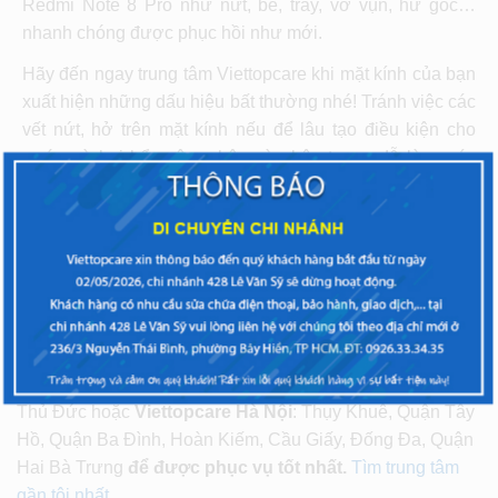
Redmi Note 8 Pro như nứt, bể, trầy, vỡ vụn, hư góc…
nhanh chóng được phục hồi như mới.
Hãy đến ngay trung tâm Viettopcare khi mặt kính của bạn
xuất hiện những dấu hiệu bất thường nhé! Tránh việc các
vết nứt, hở trên mặt kính nếu để lâu tạo điều kiện cho
nước và bụi bẩn xâm nhập vào bên trong, dễ làm máy
ảnh hưởng nặng thêm. Nhưng khó khăn lớn nhất khi bạn
gặp phải tình trạng này đó chính là cản trở tầm nhìn khi
thao tác trên máy.
Quý khách vui lòng mang máy đến 1 trong các cửa
hàng Viettopcare TPHCM
tại các khu vực: Quận 10,
Quận Bình Thạnh, Quận Tân Bình, Quận Gò Vấp, Quận
Thủ Đức hoặc
Viettopcare Hà Nội
: Thụy Khuê, Quận Tây
Hồ, Quận Ba Đình, Hoàn Kiếm, Cầu Giấy, Đống Đa, Quận
Hai Bà Trưng
để được phục vụ tốt nhất.
Tìm trung tâm
gần tôi nhất