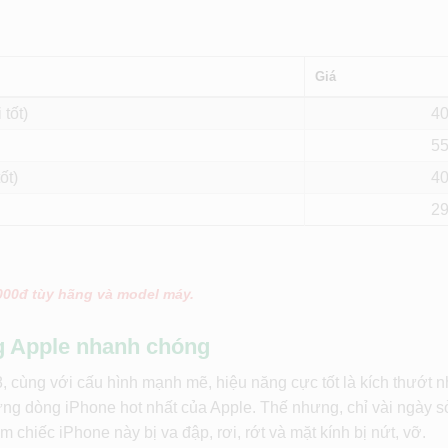
Giá
 tốt)
4
5
ốt)
4
2
.000đ tùy hãng và model máy.
g Apple nhanh chóng
, cùng với cấu hình mạnh mẽ, hiệu năng cực tốt là kích thướt 
ững dòng iPhone hot nhất của Apple. Thế nhưng, chỉ vài ngày 
àm chiếc iPhone này bị va đập, rơi, rớt và mặt kính bị nứt, vỡ.