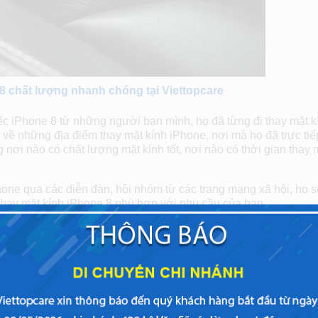
8 chất lượng nhanh chóng tại Viettopcare
iếc iPhone 8 từ những người bạn mình, họ đã từng đi thay mặt k
về những địa điểm thay mặt kính iPhone, nơi mà họ đã trực tiế
nơi nào có chất lượng mặt kính tốt, nơi nào có thời gian thay 
one qua các diễn đàn, hội nhóm từ các trang mạng xã hội, họ 
 thay mặt kính iPhone 8 phù hợp với nhu cầu của bạn.
 vì tham khảo nhiều người nhiều nơi và bạn không có thời gia
 thay mặt kính iPhone 8 chính hãng, chất lượng, nhanh chóng, g
ìm kiếm này.
 chính hãng Apple nhanh chóng tại dịch vụ
thay mặt kín
đến đây.