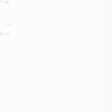
 tháng
b, Uber
 hành.