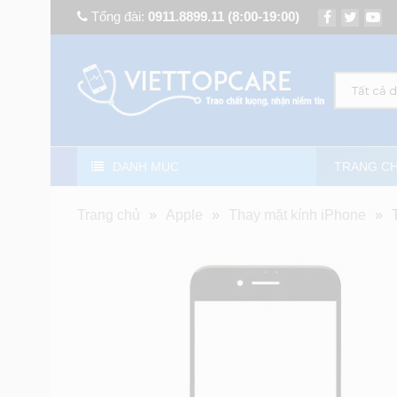
Tổng đài:
0911.8899.11
(8:00-19:00)
Tất cả 
DANH MỤC
TRANG C
Trang chủ
»
Apple
»
Thay mặt kính iPhone
»