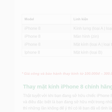
Model
Linh kiện
iPhone 8
Kính lưng (loại A | loại
iPhone 8
Màn hình (zin)
iPhone 8
Mặt kính (loại A | loại t
Iphone 8
Mặt kính (loại B)
* Giá công và bảo hành thay kính từ 100.000đ – 300
Thay mặt kính iPhone 8 chính hãn
Thật tuyệt vời khi bạn đang sở hữu chiếc iPhone 8
và điều đặc biệt là bạn đang sở hữu một trong nh
thì những lần không để ý thì có lẽ bạn đã vô tình l