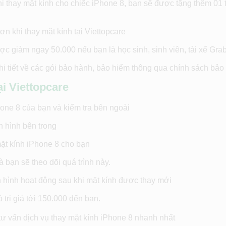
khi thay mặt kính cho chiếc iPhone 8, bạn sẽ được tặng thêm 01
ơn khi thay mặt kính tại Viettopcare
ợc giảm ngay 50.000 nếu bạn là học sinh, sinh viên, tài xế Gra
i tiết về các gói bảo hành, bảo hiểm thông qua chính sách bảo
ại Viettopcare
one 8 của bạn và kiểm tra bên ngoài
n hình bên trong
ặt kính iPhone 8 cho bạn
 bạn sẽ theo dõi quá trình này.
 hình hoạt động sau khi mặt kính được thay mới
 trị giá tới 150.000 đến bạn.
tư vấn dịch vụ thay mặt kính iPhone 8 nhanh nhất