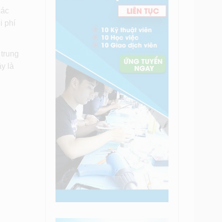
các
i phí
 trung
y là