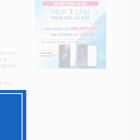
ính cho
p đi
mặt kính
sẽ cho
n cho
iá tốt,…
h