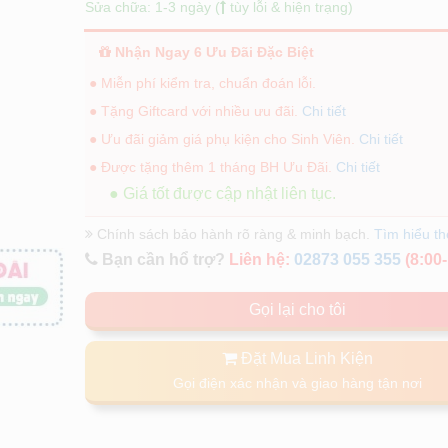
Sửa chữa: 1-3 ngày (
tùy lỗi & hiện trạng)
Nhận Ngay 6 Ưu Đãi Đặc Biệt
● Miễn phí kiểm tra, chuẩn đoán lỗi.
● Tặng Giftcard với nhiều ưu đãi.
Chi tiết
● Ưu đãi giảm giá phụ kiện cho Sinh Viên.
Chi tiết
● Được tặng thêm 1 tháng BH Ưu Đãi.
Chi tiết
● Giá tốt được cập nhật liên tục.
Chính sách bảo hành rõ ràng & minh bạch.
Tìm hiểu t
Bạn cần hổ trợ?
Liên hệ:
02873 055 355
(8:00-
Gọi lại cho tôi
Đặt Mua Linh Kiện
Gọi điện xác nhận và giao hàng tận nơi