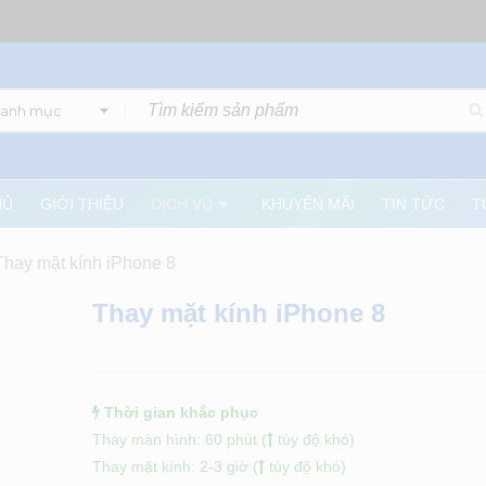
danh mục
HỦ
GIỚI THIỆU
DỊCH VỤ
KHUYẾN MÃI
TIN TỨC
T
Thay mặt kính iPhone 8
Thay mặt kính iPhone 8
Thời gian khắc phục
Thay màn hình: 60 phút (
tùy độ khó)
Thay mặt kính: 2-3 giờ (
tùy độ khó)