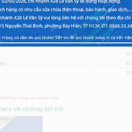
i Viettopcare
Giá
 tốt)
40
55
tốt)
40
29
.000đ tùy hãng và model máy.
care và những lợi ích