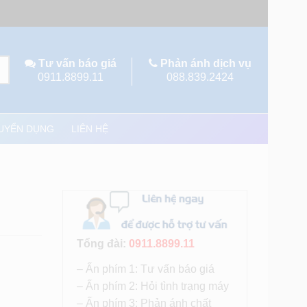
Tư vấn báo giá
Phản ánh dịch vụ
0911.8899.11
088.839.2424
UYỂN DỤNG
LIÊN HỆ
Tổng đài:
0911.8899.11
– Ấn phím 1: Tư vấn báo giá
– Ấn phím 2: Hỏi tình trạng máy
– Ấn phím 3: Phản ánh chất