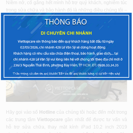
Niềm nở, cố gắng hết mình hỗ trợ quý khách, nghiêm túc
trong sửa chữa và bảo hành đó là những điều chúng tôi –
Viettopcare
luôn mong muốn mang lại tốt nhất cho quý
khách.
Hãy gọi vào số
Hotline
của chúng tôi hoặc đến một trong
các trung tâm
Viettopcare
gần nhất để được tư vấn và
hỗ trợ sửa chữa, thay mặt kính iPad 10.2 inch 2019