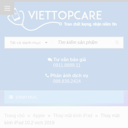
Tất cả danh mục
Tư vấn báo giá
0911.8899.11
Phản ánh dịch vụ
088.839.2424
DANH MỤC
Trang chủ
»
Apple
»
Thay mặt kính iPad
»
Thay mặt
kính iPad 10.2 inch 2019