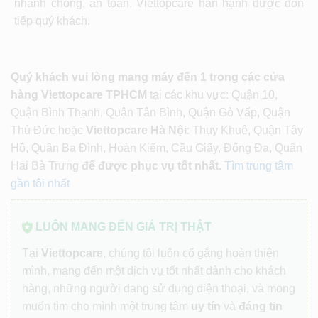
nhanh chóng, an toàn.
Viettopcare hân hạnh được đón
tiếp quý khách.
Quý khách vui lòng mang máy đến 1 trong các cửa
hàng Viettopcare TPHCM
tại các khu vực: Quận 10,
Quận Bình Thạnh, Quận Tân Bình, Quận Gò Vấp, Quận
Thủ Đức hoặc
Viettopcare Hà Nội
: Thụy Khuê, Quận Tây
Hồ, Quận Ba Đình, Hoàn Kiếm, Cầu Giấy, Đống Đa, Quận
Hai Bà Trưng
để được phục vụ tốt nhất.
Tìm trung tâm
gần tôi nhất
LUÔN MANG ĐẾN GIÁ TRỊ THẬT
Tại
Viettopcare
, chúng tôi luôn cố gắng hoàn thiện
mình, mang đến một dịch vụ tốt nhất dành cho khách
hàng, những người đang sử dụng điện thoại, và mong
muốn tìm cho mình một trung tâm
uy tín
và
đáng tin