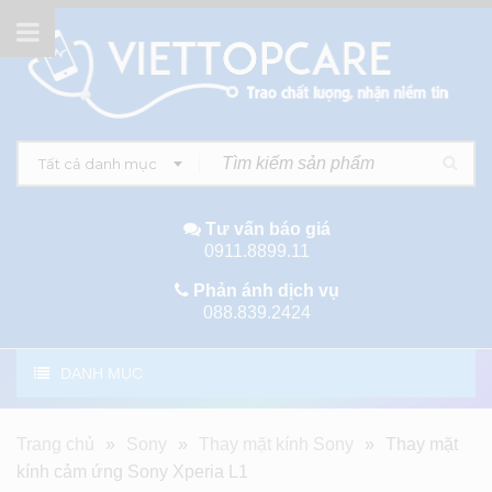
Tất cả danh mục
Tư vấn báo giá
0911.8899.11
Phản ánh dịch vụ
088.839.2424
DANH MỤC
Trang chủ
»
Sony
»
Thay mặt kính Sony
»
Thay mặt
kính cảm ứng Sony Xperia L1