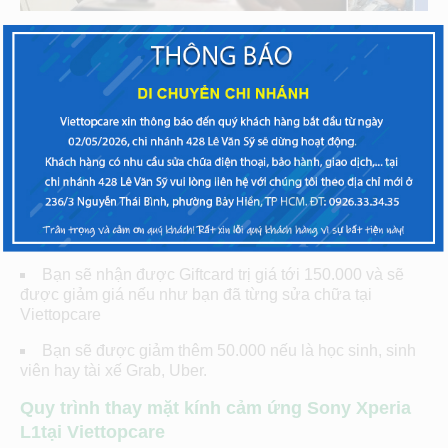
Chất lượng linh kiện, phụ kiện Sony có nguồn gốc rõ
ràng. Bạn sẽ yên tâm về chất lượng mặt kính cảm ứng
được thay cho chiếc Sony
Kỹ thuật viên có gần 10 năm kinh nghiệm
Bạn có thể đợi từ 1 – 2 tiếng để kỹ thuật viên thay mặt
kính cảm ứng
Thời gian bảo hành tại Viettopcare có thời gian tới 12
tháng
Bạn sẽ nhận được Giftcard trị giá tới 150.000 và sẽ
được giảm giá nếu như bạn đã từng sửa chữa tại
Viettopcare
Bạn sẽ được giảm thêm 50.000 nếu là học sinh, sinh
viên hay tài xế Grab, Uber.
Quy trình thay mặt kính cảm ứng Sony Xperia
L1tại Viettopcare