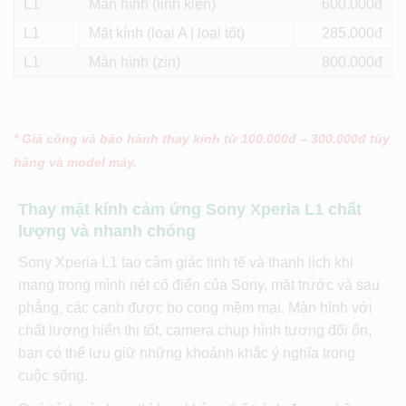
L1
Màn hình (linh kiện)
600
L1
Mặt kính (loại A | loại tốt)
285
L1
Màn hình (zin)
800
* Giá công và bảo hành thay kính từ 100.000đ – 300.000đ tùy
hãng và model máy.
Thay mặt kính cảm ứng Sony Xperia L1 chất
lượng và nhanh chóng
Sony Xperia L1 tạo cảm giác tinh tế và thanh lịch khi
mang trong mình nét cổ điển của Sony, mặt trước và sau
phẳng, các cạnh được bo cong mềm mại. Màn hình với
chất lượng hiển thị tốt, camera chụp hình tương đối ổn,
bạn có thể lưu giữ những khoảnh khắc ý nghĩa trong
cuộc sống.