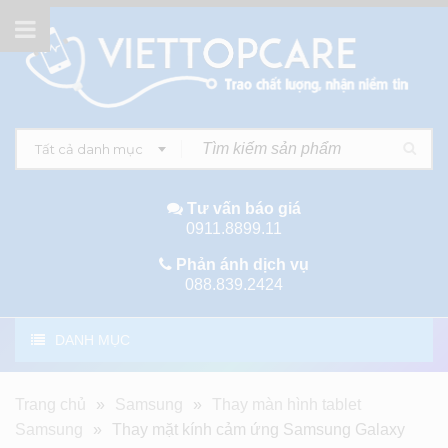
Tất cả danh mục
Tư vấn báo giá
0911.8899.11
Phản ánh dịch vụ
088.839.2424
DANH MỤC
Trang chủ
»
Samsung
»
Thay màn hình tablet
Samsung
»
Thay mặt kính cảm ứng Samsung Galaxy