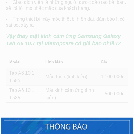
Giao dịch viên là những người được đào tạo bài bản,
sẽ trả lời mọi thắc mắc của khách hàng.
Trang thiết bị máy móc thiết bị hiện đại, đảm bảo ít có
sai sót xảy ra
Vậy thay mặt kính cảm ứng Samsung Galaxy
Tab A6 10.1 tại Viettopcare có giá bao nhiêu?
Model
Linh kiện
Giá
Tab A6 10.1
Màn hình (linh kiện)
1.100
T585
Tab A6 10.1
Mặt kính cảm ứng (linh
500
T585
kiện)
* Giá công và bảo hành thay kính từ 100.000đ – 300.000đ
tùy hãng và model máy.