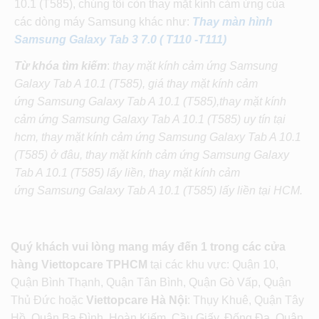
10.1 (T585), chúng tôi còn thay mặt kính cảm ứng của
các dòng máy Samsung khác như:
Thay màn hình
Samsung Galaxy Tab 3 7.0 ( T110 -T111)
Từ khóa tìm kiếm
:
thay mặt kính cảm ứng
Samsung
Galaxy Tab A 10.1 (T585),
giá thay mặt kính cảm
ứng
Samsung Galaxy Tab A 10.1 (T585)
,
thay mặt kính
cảm ứng
Samsung Galaxy Tab A 10.1 (T585)
uy tín tại
hcm,
thay mặt kính cảm ứng
Samsung Galaxy Tab A 10.1
(T585)
ở đâu,
thay mặt kính cảm ứng
Samsung Galaxy
Tab A 10.1 (T585)
lấy liền,
thay mặt kính cảm
ứng
Samsung Galaxy Tab A 10.1 (T585)
lấy liền tại HCM.
Quý khách vui lòng mang máy đến 1 trong các cửa
hàng Viettopcare TPHCM
tại các khu vực: Quận 10,
Quận Bình Thạnh, Quận Tân Bình, Quận Gò Vấp, Quận
Thủ Đức hoặc
Viettopcare Hà Nội
: Thụy Khuê, Quận Tây
Hồ, Quận Ba Đình, Hoàn Kiếm, Cầu Giấy, Đống Đa, Quận