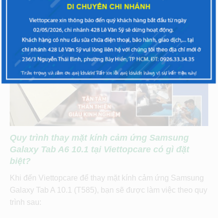
Quy trình thay mặt kính cảm ứng Samsung
Galaxy Tab A6 10.1 tại Viettopcare có gì đặt
biệt?
Khi đến Viettopcare để thay mặt kính cảm ứng Samsung
Galaxy Tab A 10.1 (T585), bạn sẽ được làm việc theo quy
trình sau: