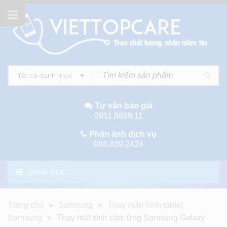
Tất cả danh mục
Tư vấn báo giá
0911.8899.11
Phản ánh dịch vụ
088.839.2424
DANH MỤC
Trang chủ
»
Samsung
»
Thay màn hình tablet
Samsung
»
Thay mặt kính cảm ứng Samsung Galaxy