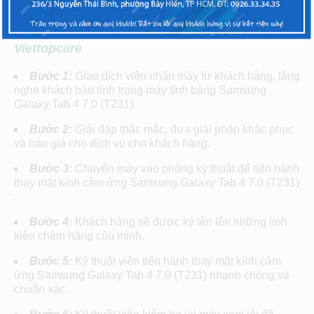
Quy trình sửa chữa, thay mặt kính cảm
ứng
Samsung Galaxy Tab 4 7.0 (T231)
tại
Viettopcare
Bước 1:
Giao dịch viên nhận máy từ khách hàng, lắng
nghe khách báo tình trạng máy tính bảng Samsung
Galaxy Tab 4 7.0 (T231).
Bước 2:
Giải đáp thắc mắc, đưa giải pháp khắc phục
và báo giá cho dịch vụ cho khách hàng.
Bước 3:
Chuyển máy vào phòng kỹ thuật để tiến hành
thay mặt kính cảm ứng Samsung Galaxy Tab 4 7.0 (T231)
.
Bước 4:
Khách hàng sẽ được ký tên lên những linh
kiện chính hãng của mình.
Bước 5:
Kỹ thuật viên tiến hành thay mặt kính cảm
ứng Samsung Galaxy Tab 4 7.0 (T231) nhanh chóng và
chuẩn xác.