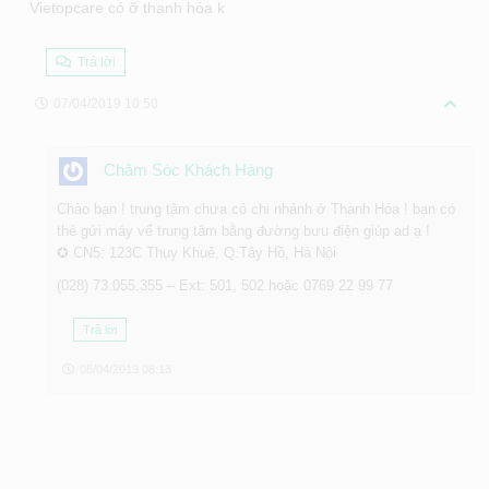
Vietopcare có ỡ thanh hóa k
Trả lời
07/04/2019 10:50
Chăm Sóc Khách Hàng
Chào bạn ! trung tâm chưa có chi nhánh ở Thanh Hóa ! bạn có
thẻ gửi máy vể trung tâm bằng đường bưu điện giúp ad ạ !
✪ CN5: 123C Thụy Khuê, Q.Tây Hồ, Hà Nội
(028) 73.055.355 – Ext: 501, 502 hoặc 0769 22 99 77
Trả lời
08/04/2019 08:13