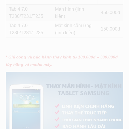
Tab 4 7.0
Màn hình (linh
450
T230/T231/T235
kiện)
Tab 4 7.0
Mặt kính cảm ứng
150
T230/T231/T235
(linh kiện)
* Giá công và bảo hành thay kính từ 100.000đ – 300.000đ
tùy hãng và model máy.