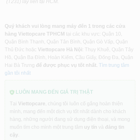
(T231)
lấy liền tại HCM.
Quý khách vui lòng mang máy đến 1 trong các cửa
hàng Viettopcare TPHCM
tại các khu vực: Quận 10,
Quận Bình Thạnh, Quận Tân Bình, Quận Gò Vấp, Quận
Thủ Đức hoặc
Viettopcare Hà Nội
: Thụy Khuê, Quận Tây
Hồ, Quận Ba Đình, Hoàn Kiếm, Cầu Giấy, Đống Đa, Quận
Hai Bà Trưng
để được phục vụ tốt nhất.
Tìm trung tâm
gần tôi nhất
LUÔN MANG ĐẾN GIÁ TRỊ THẬT
Tại
Viettopcare
, chúng tôi luôn cố gắng hoàn thiện
mình, mang đến một dịch vụ tốt nhất dành cho khách
hàng, những người đang sử dụng điện thoại, và mong
muốn tìm cho mình một trung tâm
uy tín
và
đáng tin
cậy
.