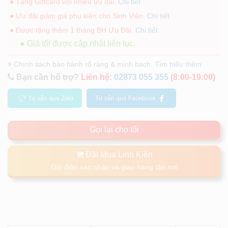
● Tặng Giftcard với nhiều ưu đãi.
Chi tiết
● Ưu đãi giảm giá phụ kiện cho Sinh Viên.
Chi tiết
● Được tặng thêm 1 tháng BH Ưu Đãi.
Chi tiết
● Giá tốt được cập nhật liên tục.
Chính sách bảo hành rõ ràng & minh bạch.
Tìm hiểu thêm
Bạn cần hổ trợ?
Liên hệ:
02873 055 355
(8:00-19:00)
Tư vấn qua Zalo
Tư vấn qua Facebook
Gọi lại cho tôi
Đặt Mua Linh Kiện
Gọi điện xác nhận và giao hàng tận nơi