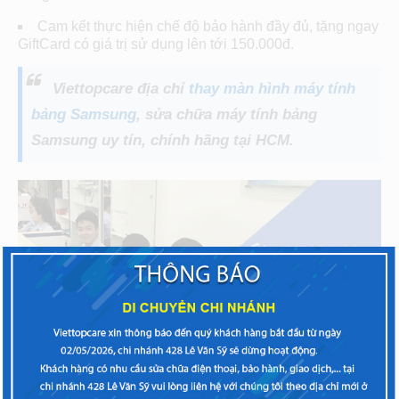
Cam kết thực hiện chế độ bảo hành đầy đủ, tặng ngay
GiftCard có giá trị sử dụng lên tới 150.000đ.
Viettopcare địa chỉ
thay màn hình
máy tính
bảng Samsung
, sửa chữa máy tính bảng
Samsung
uy tín, chính hãng tại HCM.