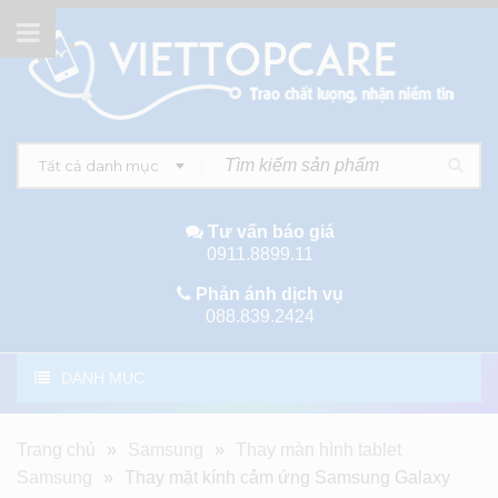
Tất cả danh mục
Tư vấn báo giá
0911.8899.11
Phản ánh dịch vụ
088.839.2424
DANH MỤC
Trang chủ
»
Samsung
»
Thay màn hình tablet
Samsung
»
Thay mặt kính cảm ứng Samsung Galaxy