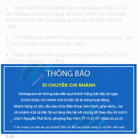
Thay mặt kính cảm ứng Samsung Galaxy Tab 2 10.1
tại Viettopcare khách hàng sẽ được nhân viên kỹ thuật
kiểm tra và tư vấn giải pháp giúp bạn tiết kiệm chi phí
nhất.
Linh kiện thay măt kính cảm ứng Samsung Galaxy Tab
2 10.1 là hàng chính hãng, zin 100%.
Thay mặt kính cảm ứng Samsung Galaxy Tab 2 10.1
chỉ trong khoảng 1- 2 tiếng.
Cam kết không giữ máy với những trường hợp máy bị
nhẹ.
Đội ngũ kỹ thuật viên tay nghề cao, sử dụng công
nghệ thay màn hình hiện đại với nhiều loại máy chuyên
dụng giúp màn hình cảm ứng hoạt động tốt nhất.
Cam kết về chất lượng sản phẩm, với giá cả tốt nhất.
Chế độ bảo hành dài hạn