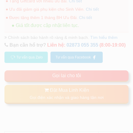
● Tặng Giftcard với nhiều ưu đãi.
Chi tiết
● Ưu đãi giảm giá phụ kiện cho Sinh Viên.
Chi tiết
● Được tặng thêm 1 tháng BH Ưu Đãi.
Chi tiết
● Giá tốt được cập nhật liên tục.
Chính sách bảo hành rõ ràng & minh bạch.
Tìm hiểu thêm
Bạn cần hổ trợ?
Liên hệ:
02873 055 355
(8:00-19:00)
Tư vấn qua Zalo
Tư vấn qua Facebook
Gọi lại cho tôi
Đặt Mua Linh Kiện
Gọi điện xác nhận và giao hàng tận nơi