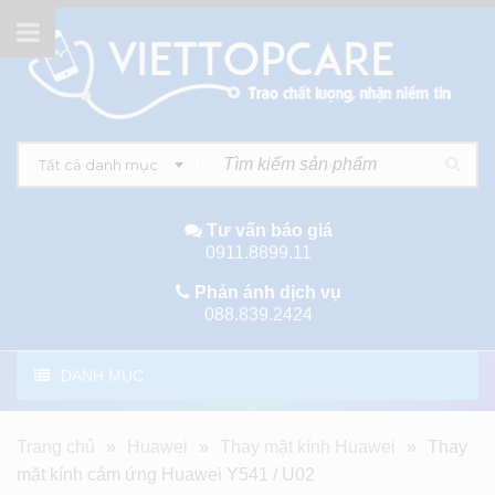
Tất cả danh mục
Tư vấn báo giá
0911.8899.11
Phản ánh dịch vụ
088.839.2424
DANH MỤC
Trang chủ
»
Huawei
»
Thay mặt kính Huawei
»
Thay
mặt kính cảm ứng Huawei Y541 / U02