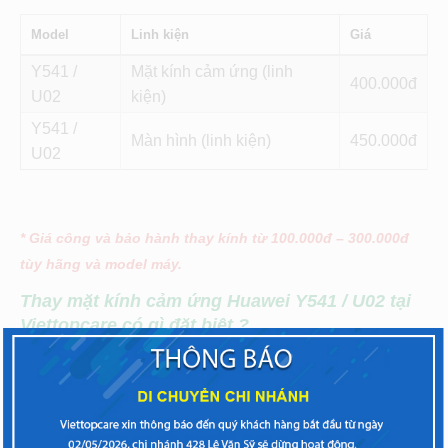
Model
Linh kiện
Giá
Y541 /
Mặt kính cảm ứng (linh
400
U02
kiện)
Y541 /
Màn hình (linh kiện)
450
U02
* Giá công và bảo hành thay kính từ 100.000đ – 300.000đ
tùy hãng và model máy.
Thay mặt kính cảm ứng Huawei Y541 / U02
tại
Viettopcare có gì đặt biệt ?