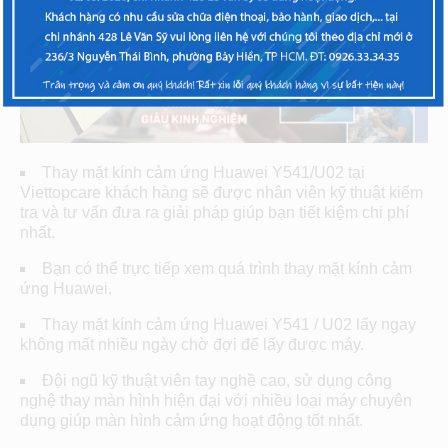
Thay mặt kính cảm ứng Huawei Y541/U02 tại
Viettopcare khách hàng sẽ được nhân viên kỹ thuật kiểm
tra và tư vấn đưa ra giải pháp giúp bạn tiết kiệm chi phí
nhất.
Bạn có thể trực tiếp xem quá trình thay mặt kính cảm
ứng Huawei.
Thay mặt kính cảm ứng Huawei Y541 / U02 lấy ngay
không mất nhiều ngày chờ đợi để lấy được máy.
Đội ngũ kỹ thuật viên tay nghề cao, sử dụng công
nghệ thay màn hình hiện đại với nhiều loại máy chuyên
dụng giúp màn hình cảm ứng hoạt động tốt nhất.