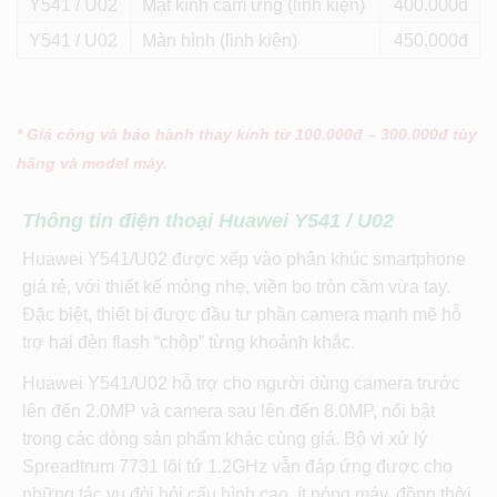
Y541 / U02
Mặt kính cảm ứng (linh kiện)
400
Y541 / U02
Màn hình (linh kiện)
450
* Giá công và bảo hành thay kính từ 100.000đ – 300.000đ tùy
hãng và model máy.
Thông tin điện thoại Huawei Y541 / U02
Huawei Y541/U02 được xếp vào phân khúc smartphone
giá rẻ, với thiết kế mỏng nhẹ, viền bo tròn cầm vừa tay.
Đặc biệt, thiết bị được đầu tư phần camera mạnh mẽ hỗ
trợ hai đèn flash “chộp” từng khoảnh khắc.
Huawei Y541/U02 hỗ trợ cho người dùng camera trước
lên đến 2.0MP và camera sau lên đến 8.0MP, nổi bật
trong các dòng sản phẩm khác cùng giá. Bộ vi xử lý
Spreadtrum 7731 lõi tứ 1.2GHz vẫn đáp ứng được cho
những tác vụ đòi hỏi cấu hình cao, ít nóng máy, đồng thời