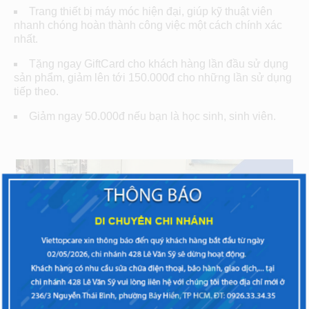
Trang thiết bị máy móc hiện đại, giúp kỹ thuật viên
nhanh chóng hoàn thành công việc một cách chính xác
nhất.
Tặng ngay GiftCard cho khách hàng lần đầu sử dụng
sản phẩm, giảm lên tới 150.000đ cho những lần sử dụng
tiếp theo.
Giảm ngay 50.000đ nếu bạn là học sinh, sinh viên.