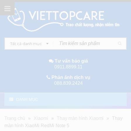
Tất cả danh mục
Tư vấn báo giá
0911.8899.11
Phản ánh dịch vụ
088.839.2424
DANH MỤC
Trang chủ
»
Xiaomi
»
Thay màn hình Xiaomi
»
Thay
màn hình XiaoMi RedMi Note 5