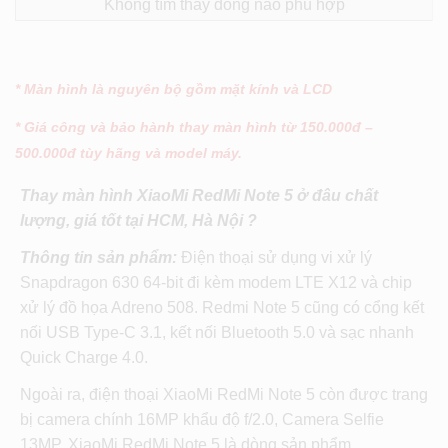
Không tìm thấy dòng nào phù hợp
* Màn hình là nguyên bộ gồm mặt kính và LCD
* Giá công và bảo hành thay màn hình từ 150.000đ –
500.000đ tùy hãng và model máy.
Thay màn hình XiaoMi RedMi Note 5 ở đâu chất
lượng, giá tốt tại HCM, Hà Nội ?
Thông tin sản phẩm:
Điện thoại sử dụng vi xử lý
Snapdragon 630 64-bit đi kèm modem LTE X12 và chip
xử lý đồ họa Adreno 508. Redmi Note 5 cũng có cổng kết
nối USB Type-C 3.1, kết nối Bluetooth 5.0 và sạc nhanh
Quick Charge 4.0.
Ngoài ra, điện thoại XiaoMi RedMi Note 5 còn được trang
bị camera chính 16MP khẩu độ f/2.0, Camera Selfie
13MP. XiaoMi RedMi Note 5 là dòng sản phẩm