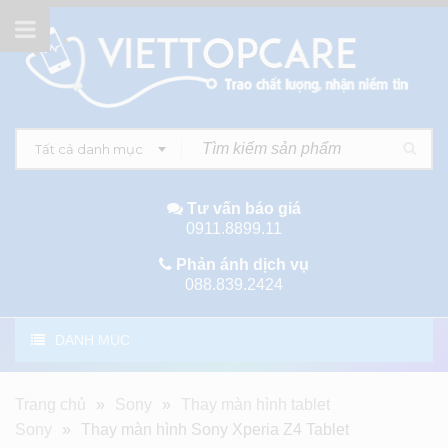
Tất cả danh mục
Tư vấn báo giá
0911.8899.11
Phản ánh dịch vụ
088.839.2424
DANH MỤC
Trang chủ
»
Sony
»
Thay màn hình tablet
Sony
»
Thay màn hình Sony Xperia Z4 Tablet