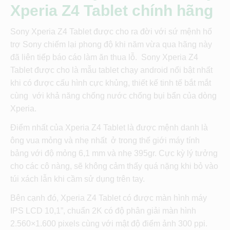
Xperia Z4 Tablet chính hãng
Sony Xperia Z4 Tablet được cho ra đời với sứ mệnh hổ
trợ Sony chiếm lại phong độ khi năm vừa qua hãng này
đã liên tiếp báo cáo làm ăn thua lỗ. Sony Xperia Z4
Tablet được cho là mẫu tablet chạy android nổi bật nhất
khi có được cấu hình cực khủng, thiết kế tinh tế bắt mắt
cùng với khả năng chống nước chống bụi bẩn của dòng
Xperia.
Điểm nhất của Xperia Z4 Tablet là được mệnh danh là
ông vua mỏng và nhẹ nhất ở trong thế giới máy tính
bảng với độ mỏng 6,1 mm và nhẹ 395gr. Cực kỳ lý tưởng
cho các cô nàng, sẽ không cảm thấy quá nặng khi bỏ vào
túi xách lẫn khi cầm sử dụng trên tay.
Bên cạnh đó, Xperia Z4 Tablet có được màn hình máy
IPS LCD 10,1”, chuẩn 2K có độ phân giải màn hình
2.560×1.600 pixels cùng với mật độ điểm ảnh 300 ppi.