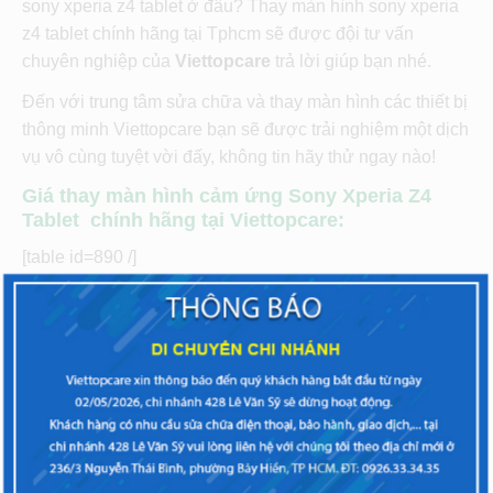
sony xperia z4 tablet ở đâu? Thay màn hình sony xperia
z4 tablet chính hãng tại Tphcm sẽ được đội tư vấn
chuyên nghiệp của
Viettopcare
trả lời giúp bạn nhé.
Đến với trung tâm sửa chữa và thay màn hình các thiết bị
thông minh Viettopcare bạn sẽ được trải nghiệm một dịch
vụ vô cùng tuyệt vời đấy, không tin hãy thử ngay nào!
Giá thay màn hình cảm ứng Sony Xperia Z4
Tablet
chính hãng tại Viettopcare:
[table id=890 /]