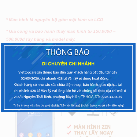
* Màn hình là nguyên bộ gồm mặt kính và LCD
* Giá công và bảo hành thay màn hình từ 150.000đ –
500.000đ tùy hãng và model máy.
Quy trình làm việc tại Viettopcare diễn ra như
thế nào ? bạn có muốn biết ?