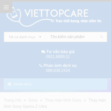
Tất cả danh mục
Tư vấn báo giá
0911.8899.11
Phản ánh dịch vụ
088.839.2424
DANH MỤC
Trang chủ
»
Sony
»
Thay màn hình Sony
»
Thay màn
hình Sony Xperia Z Ultra