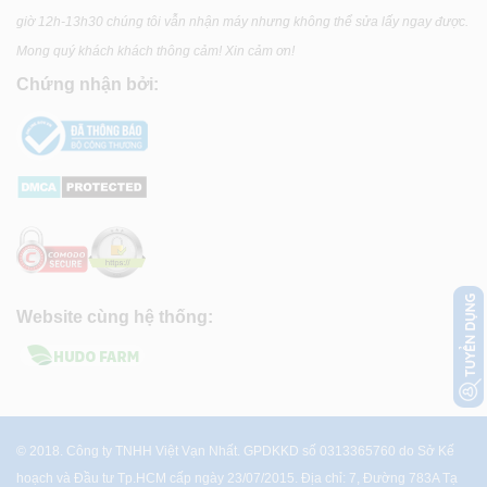
giờ 12h-13h30 chúng tôi vẫn nhận máy nhưng không thể sửa lấy ngay được.
Mong quý khách khách thông cảm! Xin cảm ơn!
Chứng nhận bởi:
Website cùng hệ thống:
© 2018. Công ty TNHH Việt Vạn Nhất. GPDKKD số 0313365760 do Sở Kế
hoạch và Đầu tư Tp.HCM cấp ngày 23/07/2015. Địa chỉ: 7, Đường 783A Tạ