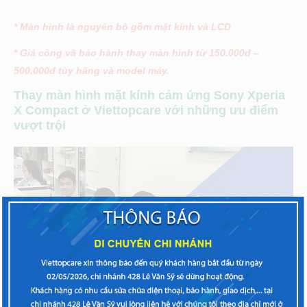
* Màn hình là nguyên bộ gồm mặt kính và LCD
* Giá công và bảo hành thay màn hình từ 150.000đ –
500.000đ tùy hãng và model máy.
Thay màn hình mặt kính cảm ứng Sony Xperia
X Compact ở Viettopcare với những ưu điểm
vượt trội