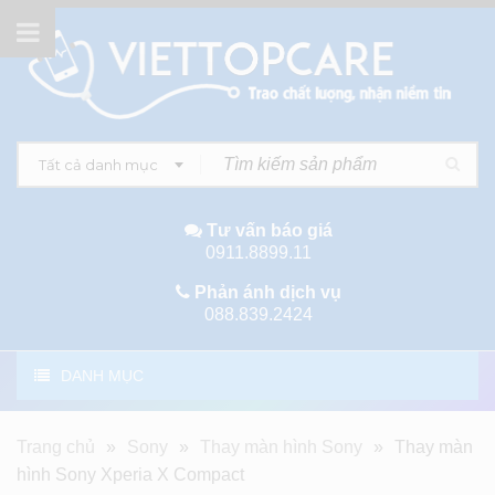
Tất cả danh mục
Tư vấn báo giá
0911.8899.11
Phản ánh dịch vụ
088.839.2424
DANH MỤC
Trang chủ
»
Sony
»
Thay màn hình Sony
»
Thay màn
hình Sony Xperia X Compact