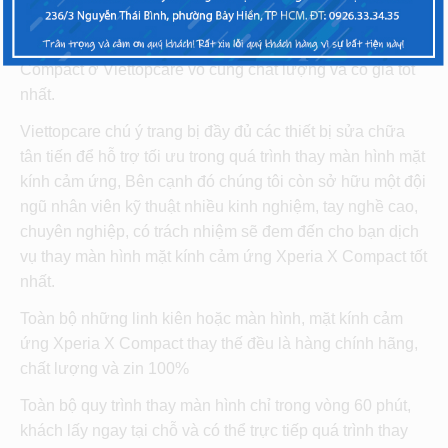
Dịch vụ thay màn hình mặt kính cảm ứng Sony Xperia X
Compact ở Viettopcare vô cùng chất lượng và có giá tốt
nhất.
Viettopcare chú ý trang bị đầy đủ các thiết bị sửa chữa
tân tiến để hỗ trợ tối ưu trong quá trình thay màn hình mặt
kính cảm ứng, Bên cạnh đó chúng tôi còn sở hữu một đội
ngũ nhân viên kỹ thuật nhiều kinh nghiệm, tay nghề cao,
chuyên nghiệp, có trách nhiệm sẽ đem đến cho bạn dịch
vụ thay màn hình mặt kính cảm ứng Xperia X Compact tốt
nhất.
Toàn bộ những linh kiên hoặc màn hình, mặt kính cảm
ứng Xperia X Compact thay thế đều là hàng chính hãng,
chất lượng và zin 100%
Toàn bộ quy trình thay màn hình chỉ trong vòng 60 phút,
khách lấy ngay tại chỗ và có thể trực tiếp quá trình thay