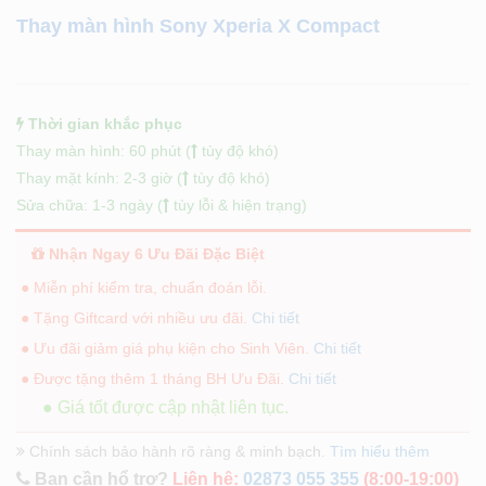
Thay màn hình Sony Xperia X Compact
Thời gian khắc phục
Thay màn hình: 60 phút (
tùy độ khó)
Thay mặt kính: 2-3 giờ (
tùy độ khó)
Sửa chữa: 1-3 ngày (
tùy lỗi & hiện trạng)
Nhận Ngay 6 Ưu Đãi Đặc Biệt
● Miễn phí kiểm tra, chuẩn đoán lỗi.
● Tặng Giftcard với nhiều ưu đãi.
Chi tiết
● Ưu đãi giảm giá phụ kiện cho Sinh Viên.
Chi tiết
● Được tặng thêm 1 tháng BH Ưu Đãi.
Chi tiết
● Giá tốt được cập nhật liên tục.
Chính sách bảo hành rõ ràng & minh bạch.
Tìm hiểu thêm
Bạn cần hổ trợ?
Liên hệ:
02873 055 355
(8:00-19:00)