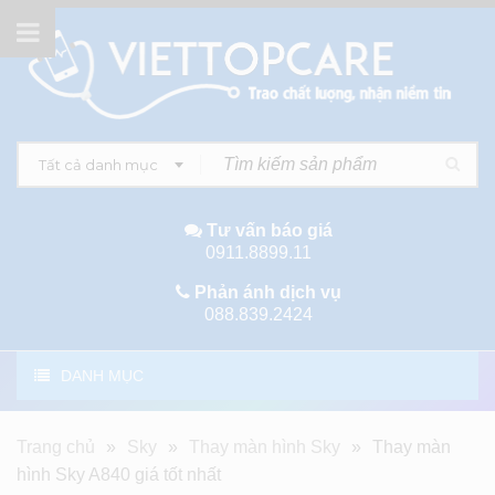
Tất cả danh mục
Tư vấn báo giá
0911.8899.11
Phản ánh dịch vụ
088.839.2424
DANH MỤC
Trang chủ
»
Sky
»
Thay màn hình Sky
»
Thay màn
hình Sky A840 giá tốt nhất