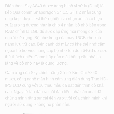
Điện thoại Sky A840 được trang bị bộ vi xử lý (Dual) lõi
kép Qualcomm Snapdragon S4 1,5 GHz 2 nhân xung
nhịp kép, được test thử nghiệm và nhận xét là có hiệu
xuất tương đương như là chip 4 nhân, bộ nhớ bên trong
RAM chính là 1GB đủ sức đáp ứng mọi mong đợi của
người sử dụng. Bộ nhớ trong của máy 16GB cho khả
năng lưu trữ cao, Bên cạnh đó máy có khe thẻ nhớ cắm
ngoài hỗ trợ việc nâng cấp bộ nhớ lên đến 64GB dư sức
thử thách nhiều Game hấp dẫn mà không cần phải lo
lắng về bộ nhớ hay là dung lượng.
Cảm ứng của Sky chính hãng Xứ sở Kim Chi A840
mượt, công nghệ màn hình cảm ứng điện dung True HD-
IPS LCD cùng với 16 triệu màu đã đạt đến trình độ khá
cao. Ngay từ lần đầu ra mắt đầu tiên, nhà sản xuất đã
chứng minh rằng sự cải tiến vượt trội của chính mình khi
người sử dụng không hề phàn nàn.