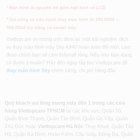
* Màn hình là nguyên bộ gồm mặt kính và LCD
* Giá công và bảo hành thay màn hình từ 150.000đ –
500.000đ tùy hãng và model máy.
Viettopcare.vn mong ước đem lại một trải nghiệm dịch
vụ thay màn hình máy Sky A840 hoàn toàn đổi mới, cam
đoan chính bạn sẽ cảm thấyhafi lòng. Nếu như bạn đang
có được ý muốn? Hãy đến ngay lập tức Viettopcare để
thay màn hình Sky
chính hãng, chi phí hàng đầu
.
Quý khách vui lòng mang máy đến 1 trong các cửa
hàng Viettopcare TPHCM
tại các khu vực: Quận 10,
Quận Bình Thạnh, Quận Tân Bình, Quận Gò Vấp, Quận
Thủ Đức hoặc
Viettopcare Hà Nội
: Thụy Khuê, Quận Tây
Hồ, Quận Ba Đình, Hoàn Kiếm, Cầu Giấy, Đống Đa, Quận