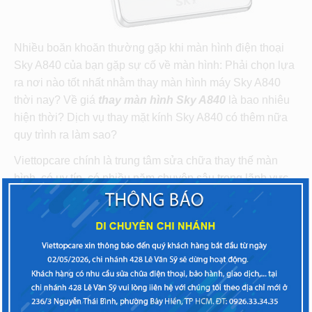
Nhiều boăn khoăn thường gặp khi màn hình điện thoại
Sky A840 của bạn gặp sự cố về màn hình: Phải chọn lựa
ra nơi nào tốt nhất nhằm thay màn hình máy Sky A840
thời nay? Về giá
thay màn hình Sky A840
là bao nhiêu
hiện thời? Dịch vụ thay mặt kính Sky A840 có thêm nữa
quy trình ra làm sao?
Viettopcare chính là trung tâm sửa chữa thay thế màn
hình, có uy tín, có nhiều năm chuyên sâu trong lãnh vực.
Luôn mang lại nhièu giải pháp hàng đầu cùng với giảm
thiểu chi phí sửa chữa cho bạn nhất, đội ngũ nhân viên
thân thiện hoà đồng, nhất là giá cả thay màn hình không
thể tốt hơn, chắc chắn bạn sẽ hài lòng khi sử dụng dịch
vụ tại Viettopcare.
5 lý do nên chọn lựa dịch vụ thay màn hình Sky
A840
ở Viettopcare