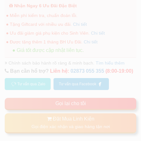
Nhận Ngay 6 Ưu Đãi Đặc Biệt
● Miễn phí kiểm tra, chuẩn đoán lỗi.
● Tặng Giftcard với nhiều ưu đãi.
Chi tiết
● Ưu đãi giảm giá phụ kiện cho Sinh Viên.
Chi tiết
● Được tặng thêm 1 tháng BH Ưu Đãi.
Chi tiết
● Giá tốt được cập nhật liên tục.
Chính sách bảo hành rõ ràng & minh bạch.
Tìm hiểu thêm
Bạn cần hổ trợ?
Liên hệ:
02873 055 355
(8:00-19:00)
Tư vấn qua Zalo
Tư vấn qua Facebook
Gọi lại cho tôi
Đặt Mua Linh Kiện
Gọi điện xác nhận và giao hàng tận nơi