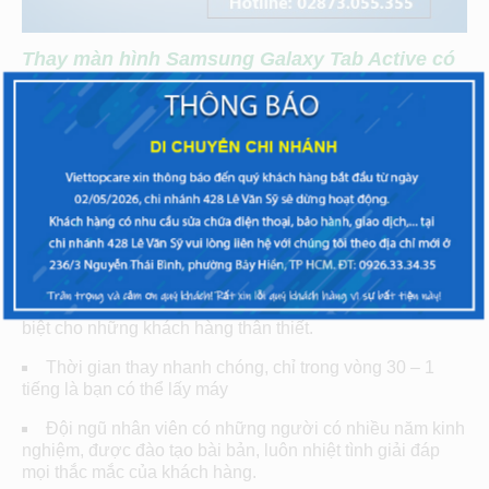
Thay màn hình Samsung Galaxy Tab Active có
gì đặt biệt so với những địa chỉ khác?
Với nhiều năm kinh nghiệm trên thị trường sửa chữa
điện thoại, máy tính bảng, chúng tôi luôn nỗ lực hết sức
mình để đem lại những dịch vụ tốt nhất:
Linh phụ kiện là hàng chính hãng, có nguồn gốc rõ
ràng
Chi phí thay màn hình Samsung Galaxy Tab Active
luôn có giá tốt nhất, ngoài ra chúng tôi còn giảm giá đặc
biệt cho những khách hàng thân thiết.
Thời gian thay nhanh chóng, chỉ trong vòng 30 – 1
tiếng là bạn có thể lấy máy
Đội ngũ nhân viên có những người có nhiều năm kinh
nghiệm, được đào tạo bài bản, luôn nhiệt tình giải đáp
mọi thắc mắc của khách hàng.