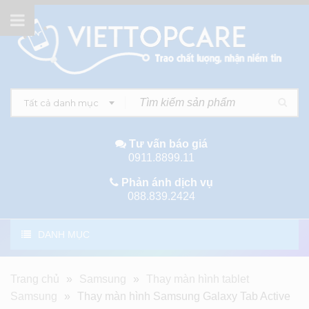
Tất cả danh mục
Tư vấn báo giá
0911.8899.11
Phản ánh dịch vụ
088.839.2424
DANH MỤC
Trang chủ
»
Samsung
»
Thay màn hình tablet
Samsung
»
Thay màn hình Samsung Galaxy Tab Active