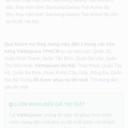
tại hcm,
thay màn hình Samsung Galaxy Tab Active
ở
đâu, thay
màn hình Samsung Galaxy Tab Active
lấy
liền,
thay màn hình Samsung Galaxy Tab Active
lấy liền
tại HCM, Hà Nội
Quý khách vui lòng mang máy đến 1 trong các cửa
hàng Viettopcare TPHCM
tại các khu vực: Quận 10,
Quận Bình Thạnh, Quận Tân Bình, Quận Gò Vấp, Quận
Thủ Đức hoặc
Viettopcare Hà Nội
: Thụy Khuê, Quận Tây
Hồ, Quận Ba Đình, Hoàn Kiếm, Cầu Giấy, Đống Đa, Quận
Hai Bà Trưng
để được phục vụ tốt nhất.
Tìm trung tâm
gần tôi nhất
LUÔN MANG ĐẾN GIÁ TRỊ THẬT
Tại
Viettopcare
, chúng tôi luôn cố gắng hoàn thiện
mình, mang đến một dịch vụ tốt nhất dành cho khách