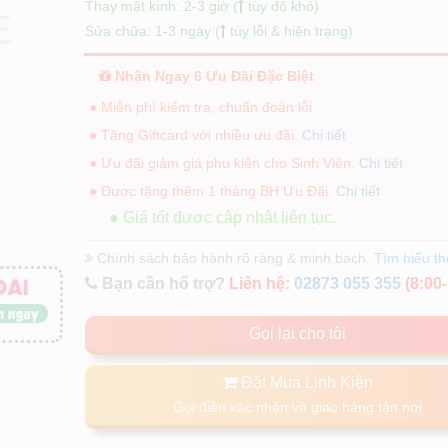
Thay mặt kính: 2-3 giờ (
tùy độ khó)
Sửa chữa: 1-3 ngày (
tùy lỗi & hiện trạng)
Nhận Ngay 6 Ưu Đãi Đặc Biệt
● Miễn phí kiểm tra, chuẩn đoán lỗi.
● Tặng Giftcard với nhiều ưu đãi.
Chi tiết
● Ưu đãi giảm giá phụ kiện cho Sinh Viên.
Chi tiết
● Được tặng thêm 1 tháng BH Ưu Đãi.
Chi tiết
● Giá tốt được cập nhật liên tục.
Chính sách bảo hành rõ ràng & minh bạch.
Tìm hiểu t
Bạn cần hổ trợ?
Liên hệ:
02873 055 355
(8:00-
Gọi lại cho tôi
Đặt Mua Linh Kiện
Gọi điện xác nhận và giao hàng tận nơi