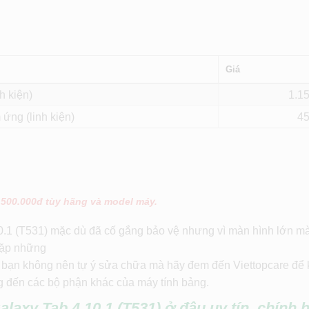
Giá
h kiện)
1.1
 ứng (linh kiện)
4
 500.000đ tùy hãng và model máy.
.1 (T531) mặc dù đã cố gắng bảo vệ nhưng vì màn hình lớn mà
gặp những
 thì bạn không nên tự ý sửa chữa mà hãy đem đến Viettopcare để 
g đến các bộ phận khác của máy tính bảng.
axy Tab 4 10.1 (T531) ở đâu uy tín, chính 