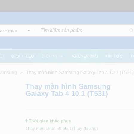
danh mục
HỦ
GIỚI THIỆU
DỊCH VỤ
KHUYẾN MÃI
TIN TỨC
T
 Samsung
»
Thay màn hình Samsung Galaxy Tab 4 10.1 (T531)
Thay màn hình Samsung
Galaxy Tab 4 10.1 (T531)
Thời gian khắc phục
Thay màn hình: 60 phút (
tùy độ khó)