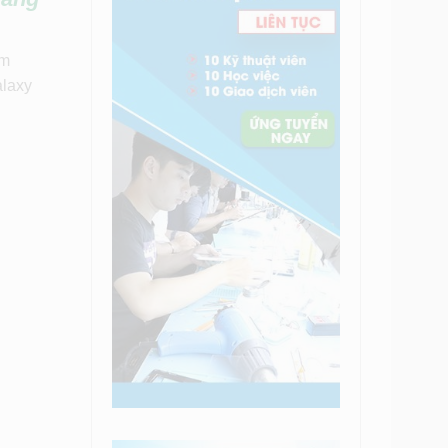
mm
alaxy