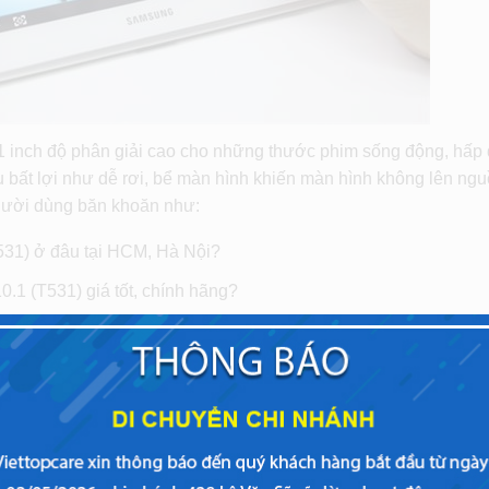
 inch độ phân giải cao cho những thước phim sống động, hấp 
u bất lợi như dễ rơi, bể màn hình khiến màn hình không lên ng
người dùng băn khoăn như:
531) ở đâu tại HCM, Hà Nội?
.1 (T531) giá tốt, chính hãng?
531) có bảo hành không?
xy Tab 4 10.1 (T531) uy tín, chính hãng và giá tốt tại HCM. Nh
hoại, máy tính bảng chúng tôi mang đến cho bạn dich vụ
sửa c
hế độ bảo hành, hậu mãi lâu dài cùng các gói bảo hiểm sẽ giúp