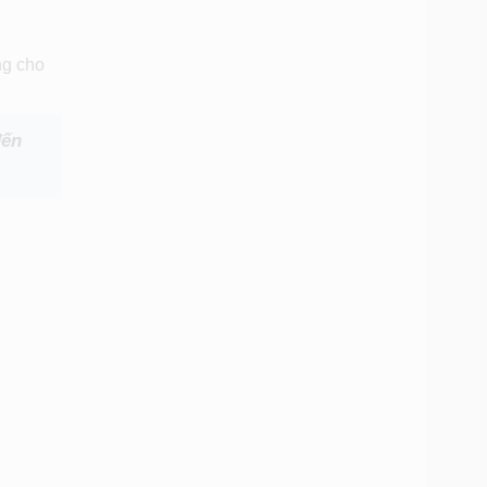
ng cho
đến