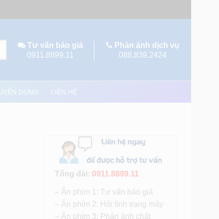
Tư vấn báo giá
Phản ánh dịch vụ
0911.8899.11
088.839.2424
UYỂN DỤNG
LIÊN HỆ
Tổng đài:
0911.8899.11
– Ấn phím 1: Tư vấn báo giá
– Ấn phím 2: Hỏi tình trạng máy
– Ấn phím 3: Phản ánh chất