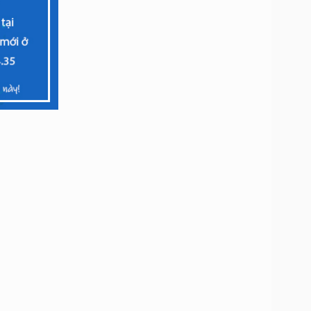
hiêu?
0
0