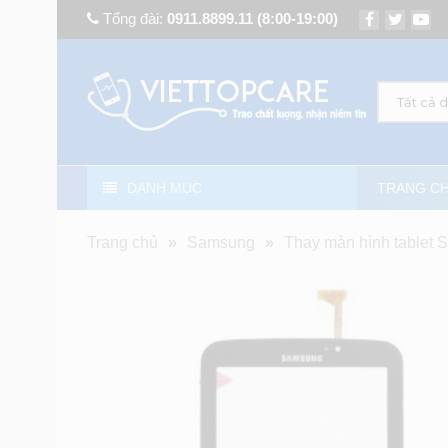
Tổng đài:
0911.8899.11
(8:00-19:00)
Tất cả 
DANH MỤC
TRANG C
Trang chủ
»
Samsung
»
Thay màn hình tablet