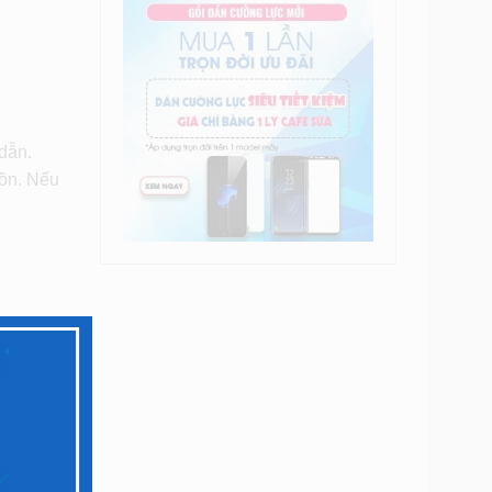
dẫn.
uồn. Nếu
ờ vào
hữa,
 bạn an