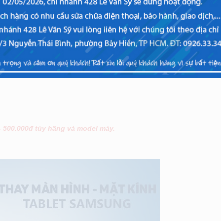
 4 10.1 (T531) tại Viettopcare có giá bao n
Giá
h kiện)
1.15
 ứng (linh kiện)
45
– 500.000đ tùy hãng và model máy.