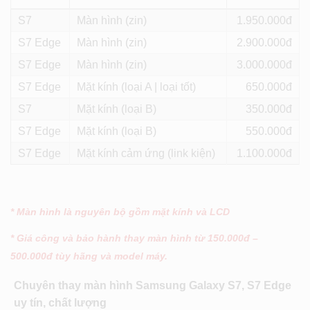
S7
Màn hình (zin)
1.950
S7 Edge
Màn hình (zin)
2.900
S7 Edge
Màn hình (zin)
3.000
S7 Edge
Mặt kính (loại A | loại tốt)
650
S7
Mặt kính (loại B)
350
S7 Edge
Mặt kính (loại B)
550
S7 Edge
Mặt kính cảm ứng (link kiện)
1.100
* Màn hình là nguyên bộ gồm mặt kính và LCD
* Giá công và bảo hành thay màn hình từ 150.000đ –
500.000đ tùy hãng và model máy.
Chuyên thay màn hình Samsung Galaxy S7, S7 Edge
uy tín, chất lượng