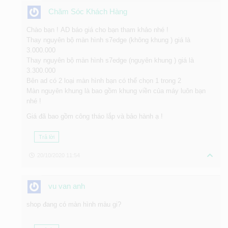
Chăm Sóc Khách Hàng
Chào bạn ! AD báo giá cho bạn tham khảo nhé !
Thay nguyên bộ màn hình s7edge (không khung ) giá là
3.000.000
Thay nguyên bộ màn hình s7edge (nguyên khung ) giá là
3.300.000
Bên ad có 2 loại màn hình bạn có thể chọn 1 trong 2
Màn nguyên khung là bao gồm khung viền của máy luôn bạn
nhé !
Giá đã bao gồm công tháo lắp và bảo hành ạ !
Trả lời
20/10/2020 11:54
vu van anh
shop đang có màn hình màu gi?