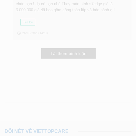
chào bạn ! dạ có bạn nhé Thay màn hình s7edge giá là
3.000.000 giá đã bao gồm công tháo lắp và bảo hành ạ !
Trả lời
26/10/2020 14:10
Tải thêm bình luận
ĐÔI NÉT VỀ VIETTOPCARE