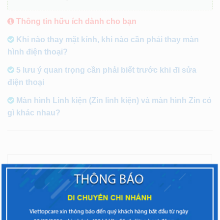
Thông tin hữu ích dành cho bạn
Khi nào thay mặt kính, khi nào cần phải thay màn
hình điện thoại?
5 lưu ý quan trọng cần phải biết trước khi đi sửa
điện thoại
Màn hình Linh kiện (Zin linh kiện) và màn hình Zin có
gì khác nhau?
77
67
85
0