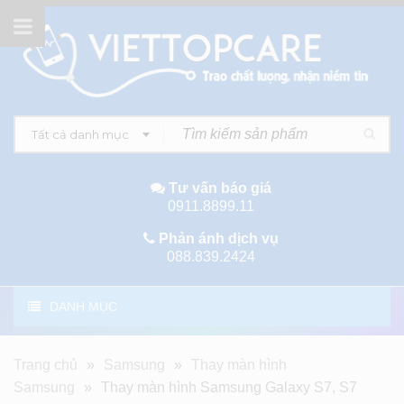
Tất cả danh mục
Tư vấn báo giá
0911.8899.11
Phản ánh dịch vụ
088.839.2424
DANH MỤC
Trang chủ
»
Samsung
»
Thay màn hình
Samsung
»
Thay màn hình Samsung Galaxy S7, S7