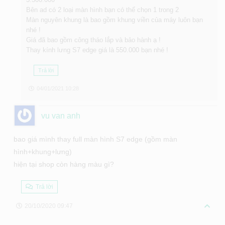
Bên ad có 2 loại màn hình bạn có thể chọn 1 trong 2
Màn nguyên khung là bao gồm khung viền của máy luôn bạn
nhé !
Giá đã bao gồm công tháo lắp và bảo hành ạ !
Thay kính lưng S7 edge giá là 550.000 bạn nhé !
Trả lời
04/01/2021 10:28
vu van anh
bao giá mình thay full màn hình S7 edge (gồm màn
hình+khung+lưng)
hiện tại shop còn hàng màu gì?
Trả lời
20/10/2020 09:47