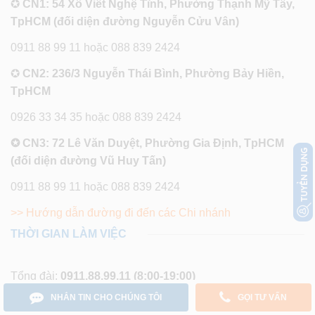
✪
CN1: 54 Xô Viết Nghệ Tĩnh, Phường Thạnh Mỹ Tây,
TpHCM (đối diện đường Nguyễn Cửu Vân)
0911 88 99 11 hoặc 088 839 2424
✪
CN2: 236/3 Nguyễn Thái Bình, Phường Bảy Hiền,
TpHCM
0926 33 34 35 hoặc 088 839 2424
✪ CN3: 72 Lê Văn Duyệt, Phường Gia Định, TpHCM
(đối diện đường Vũ Huy Tấn)
0911 88 99 11 hoặc 088 839 2424
>> Hướng dẫn đường đi đến các Chi nhánh
THỜI GIAN LÀM VIỆC
Tổng đài:
0911.88.99.11
(8:00-19:00)
(Phím 1: Tư vấn báo giá, Phím 2: Hỏi tình trạng máy, Phím
NHẮN TIN CHO CHÚNG TÔI
GỌI TƯ VẤN
3: Phản ánh chất lượng)