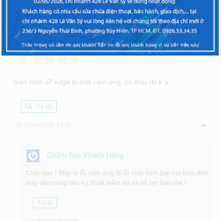
Tuấn
Đánh giá :
màn hình s7 edge bị mất cảm ứng, có thay đc k ạ
Trả lời
10/04/2025 23:55
Chăm Sóc Khách Hàng
Chào bạn ! Máy bị lỗi cảm ứng là lỗi màn hình bạn vui lòng đem
máy đến trung tâm kỷ thuật kiểm tra và hỗ trợ bạn nhé !
Trả lời
05/07/2025 10:00