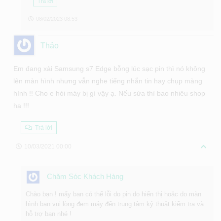
Trả lời
08/02/2023 08:53
Thảo
Em đang xài Samsung s7 Edge bỗng lúc sạc pin thì nó không
lên màn hình nhưng vẫn nghe tiếng nhắn tin hay chụp màng
hình !! Cho e hỏi máy bị gì vậy ạ. Nếu sửa thì bao nhiêu shop
ha !!!
Trả lời
10/03/2021 00:00
Chăm Sóc Khách Hàng
Chào bạn ! mấy bạn có thể lỗi do pin do hiển thị hoặc do màn
hình bạn vui lòng đem máy đến trung tâm kỷ thuật kiểm tra và
hỗ trợ bạn nhé !