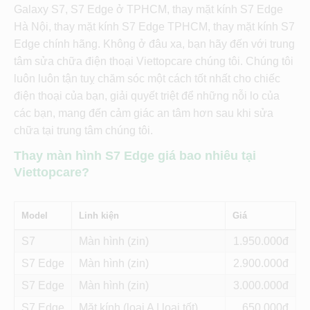
Galaxy S7, S7 Edge ở TPHCM, thay mặt kính S7 Edge
Hà Nội, t
hay mặt kính S7 Edge TPHCM,
thay mặt kính S7
Edge chính hãng. Không ở đâu xa, bạn hãy đến với trung
tâm sửa chữa điện thoại Viettopcare chúng tôi. Chúng tôi
luôn luôn tận tuỵ chăm sóc một cách tốt nhất cho chiếc
điện thoại của bạn, giải quyết triệt để những nỗi lo của
các bạn, mang đến cảm giác an tâm hơn sau khi sửa
chữa tại trung tâm chúng tôi.
Thay màn hình S7 Edge giá bao nhiêu tại
Viettopcare?
Model
Linh kiện
Giá
S7
Màn hình (zin)
1.950
S7 Edge
Màn hình (zin)
2.900
S7 Edge
Màn hình (zin)
3.000
S7 Edge
Mặt kính (loại A | loại tốt)
650