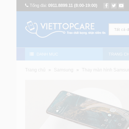
Tổng đài:
0911.8899.11
(8:00-19:00)
Tất cả 
DANH MỤC
TRANG C
Trang chủ
»
Samsung
»
Thay màn hình Samsu