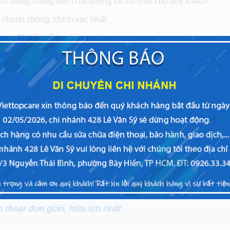
nh hãng, mang đến chất lượng tối ưu nhất cho quý khách.
 nhanh chóng, chính xác nhất.
ưu đãi
hấp dẫn.
0 an tâm, chất lượng zin
ại Viettopcare
từ bạn và kiểm tra tình trạng bên ngoài máy.
hình, kiểm tra lỗi.
sung Galaxy A80
cho bạn.
nh Samsung A80 và bạn sẽ theo dõi quá trình này.
 của máy sau khi màn hình được thay mới, Giao dịch viên sẽ t
n thoại đơn giản, hữu ích nhất