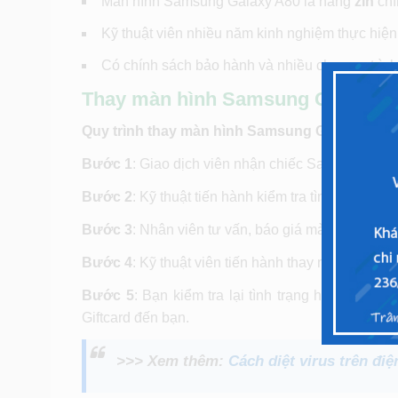
Màn hình Samsung Galaxy A80 là hàng
zin
chí
Kỹ thuật viên nhiều năm kinh nghiệm thực hiện
Có chính sách bảo hành và nhiều chương trình
Thay màn hình Samsung Galaxy A8
Quy trình thay màn hình Samsung Galaxy A80 t
Bước 1
: Giao dịch viên nhận chiếc Samsung
A80
Bước 2
: Kỹ thuật tiến hành kiểm tra tình trạng màn 
Bước 3
: Nhân viên tư vấn, báo giá màn hình
Sam
Bước 4
: Kỹ thuật viên tiến hành thay mới màn hì
Bước 5
: Bạn kiểm tra lại tình trạng hoạt động
Giftcard đến bạn.
>>> Xem thêm:
Cách diệt virus trên điệ