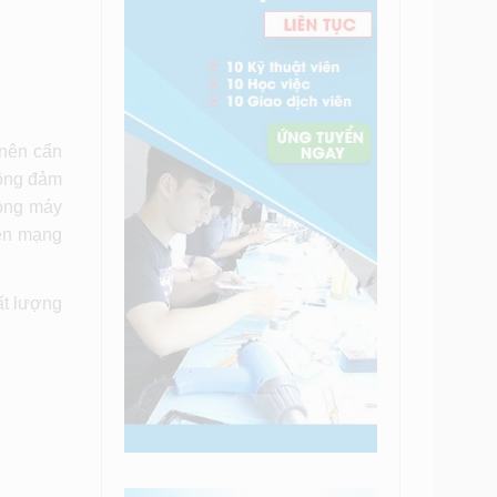
 nên cẩn
hông đảm
rong máy
rên mạng
t lượng