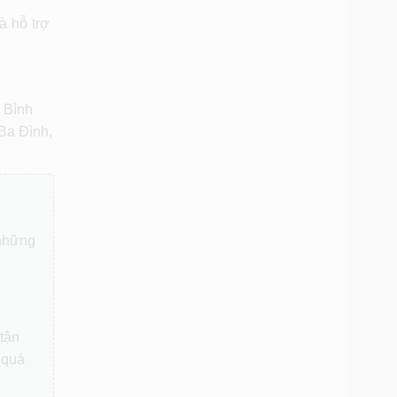
à hỗ trợ
 Bình
Ba Đình,
 những
 tận
 quá