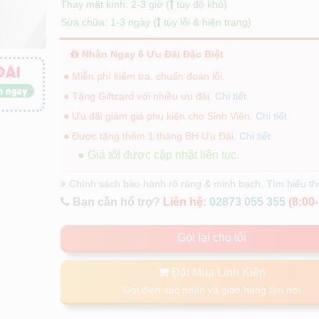
Thay mặt kính: 2-3 giờ (
tùy độ khó)
Sửa chữa: 1-3 ngày (
tùy lỗi & hiện trạng)
Nhận Ngay 6 Ưu Đãi Đặc Biệt
● Miễn phí kiểm tra, chuẩn đoán lỗi.
● Tặng Giftcard với nhiều ưu đãi.
Chi tiết
● Ưu đãi giảm giá phụ kiện cho Sinh Viên.
Chi tiết
● Được tặng thêm 1 tháng BH Ưu Đãi.
Chi tiết
● Giá tốt được cập nhật liên tục.
Chính sách bảo hành rõ ràng & minh bạch.
Tìm hiểu t
Bạn cần hổ trợ?
Liên hệ:
02873 055 355
(8:00-
Gọi lại cho tôi
Đặt Mua Linh Kiện
Gọi điện xác nhận và giao hàng tận nơi