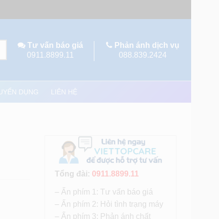
Tư vấn báo giá
Phản ánh dịch vụ
0911.8899.11
088.839.2424
UYỂN DỤNG
LIÊN HỆ
Tổng đài:
0911.8899.11
– Ấn phím 1: Tư vấn báo giá
– Ấn phím 2: Hỏi tình trạng máy
– Ấn phím 3: Phản ánh chất