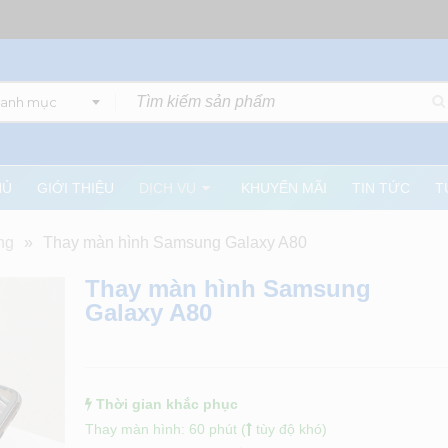
danh mục
HỦ
GIỚI THIỆU
DỊCH VỤ
KHUYẾN MÃI
TIN TỨC
T
ng
»
Thay màn hình Samsung Galaxy A80
Thay màn hình Samsung
Galaxy A80
Thời gian khắc phục
Thay màn hình: 60 phút (
tùy độ khó)