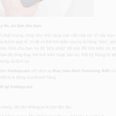
 tín, an tâm cho bạn
ì chất lượng cũng như tính năng cao cấp của nó. Vì vậy bạn
iá thành quá rẻ. Vì rất có thể linh kiện của họ là hàng “rởm”, k
 màn hình cho bạn họ đã “phù phép” để tráo đổi linh kiện zin t
ân đã từng thay thế linh kiện hoặc sàn lọc thật kỹ thông tin t
lượng và dịch vụ.
g tâm
Viettopcare
với dịch vụ
thay màn hình Samsung A80
chấ
iết bị di động của khách hàng.
 tại Viettopcare
chóng, lấy liền không phải chờ đợi lâu.