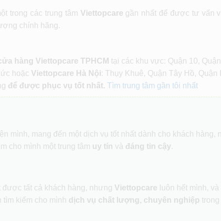
ột trong các trung tâm
Viettopcare
gần nhất để được tư vấn v
ượng chính hãng.
 cửa hàng Viettopcare TPHCM
tại các khu vực: Quận 10, Quận
Đức hoặc
Viettopcare Hà Nội
: Thụy Khuê, Quận Tây Hồ, Quận 
ng
để được phục vụ tốt nhất.
Tìm trung tâm gần tôi nhất
hiện mình, mang đến một dịch vụ tốt nhất dành cho khách hàng,
ìm cho mình một trung tâm
uy tín
và
đáng tin cậy
.
ết được tất cả khách hàng, nhưng
Viettopcare
luôn hết mình, và
 tìm kiếm cho mình
dịch vụ chất lượng, chuyên nghiệp
trong