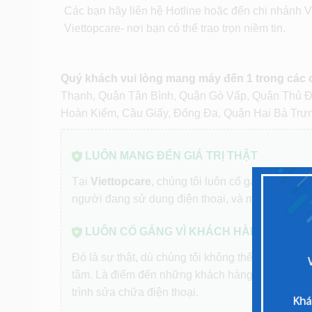
Các bạn hãy liên hệ Hotline hoặc đến chi nhánh Vi
Viettopcare- nơi bạn có thể trao trọn niềm tin.
Quý khách vui lòng mang máy đến 1 trong các
Thạnh, Quận Tân Bình, Quận Gò Vấp, Quận Thủ 
Hoàn Kiếm, Cầu Giấy, Đống Đa, Quận Hai Bà Trư
LUÔN MANG ĐẾN GIÁ TRỊ THẬT
Tại
Viettopcare
, chúng tôi luôn cố gắng hoàn t
người đang sử dụng điện thoại, và mong muốn t
LUÔN CỐ GẮNG VÌ KHÁCH HÀNG
Đó là sự thật, dù chúng tôi không thể phục vụ h
tâm. Là điểm đến những khách hàng mong muốn
trình sửa chữa điện thoại.