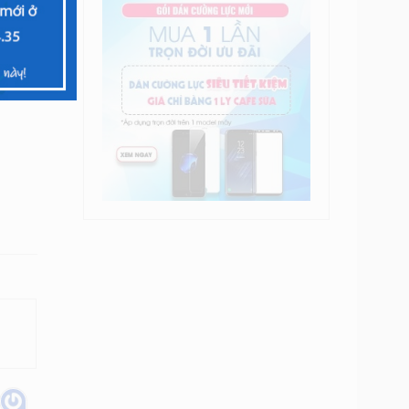
được
n.