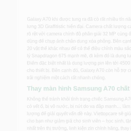
Galaxy A70 khi được tung ra đã có rất nhiều tín 
lưng 3D Graffitistic hiện đại. Camera chất lượng
rõ rệt với camera chính độ phân giải 32 MP cùng 
dùng để chụp ảnh chân dung xóa phông. Bên cạnh
20 vật thể khác nhau để có thể điều chỉnh màu sắ
lý Snapdragon 675 mạnh mẽ, đi kèm đó là dung 
Điểm đặc biệt nhất là dung lượng pin lên tới 450
cho thiết bị. Bên cạnh đó, Galaxy A70 còn hỗ trợ 
trải nghiệm một cách rất nhanh chóng.
Thay màn hình Samsung A70 chất 
Không thể tránh khỏi tình trạng chiếc Samsung A7
có vết ố, bị vô nước, bị nứt do va đập mạnh… làm 
lượng để giải quyết vấn đề này. Viettopcare sẽ 
cho bạn như giảm giá cho sinh viên – học sinh, tặn
nhất trên thị trường, linh kiện zin chính hãng, thay