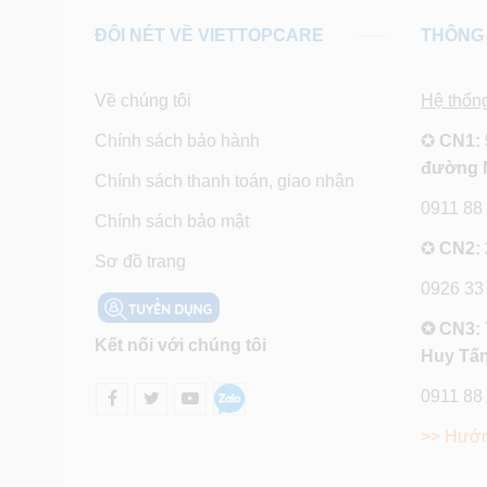
ĐÔI NÉT VỀ VIETTOPCARE
THÔNG 
Về chúng tôi
Hệ thốn
Chính sách bảo hành
✪
CN1: 
đường 
Chính sách thanh toán, giao nhận
0911 88
Chính sách bảo mật
✪
CN2: 
Sơ đồ trang
0926 33
✪ CN3: 
Kết nối với chúng tôi
Huy Tấn
0911 88
>> Hướn