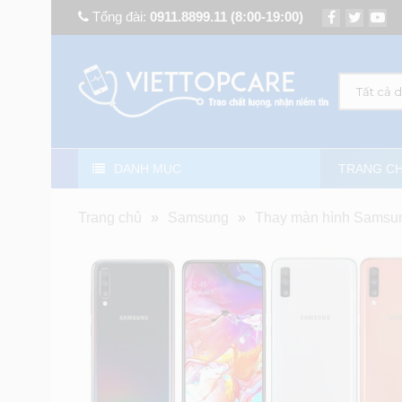
Tổng đài:
0911.8899.11
(8:00-19:00)
Tất cả 
DANH MỤC
TRANG C
Trang chủ
»
Samsung
»
Thay màn hình Samsu