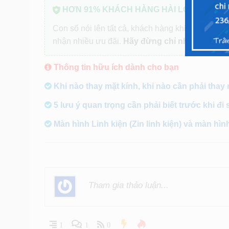
HƠN 91% KHÁCH HÀNG HÀI LÒNG
Con số nói lên tất cả, khách hàng khi sửa điện th
nhận nhiều ưu đãi.
Hãy đừng chỉ nhìn vào giá 
Thông tin hữu ích dành cho bạn
Khi nào thay mặt kính, khi nào cần phải thay
5 lưu ý quan trọng cần phải biết trước khi đi 
Màn hình Linh kiện (Zin linh kiện) và màn hìn
1
1
0