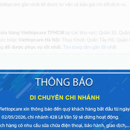
ettopcare gần nhất để được tư vấn và báo giá chi tiết dịch vụ.
 cửa hàng Viettopcare TPHCM
tại các khu vực: Quận 10, Quận
Đức hoặc
Viettopcare Hà Nội
: Thụy Khuê, Quận Tây Hồ, Quận 
ng
để được phục vụ tốt nhất.
Tìm trung tâm gần tôi nhất
hiện mình, mang đến một dịch vụ tốt nhất dành cho khách hàng,
ìm cho mình một trung tâm
uy tín
và
đáng tin cậy
.
ết được tất cả khách hàng, nhưng
Viettopcare
luôn hết mình, và
 tìm kiếm cho mình
dịch vụ chất lượng, chuyên nghiệp
trong