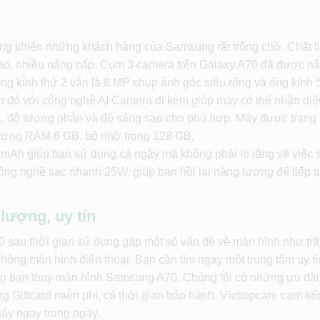
năng khiến những khách hàng của Samsung rất trông chờ. Chất l
 cao, nhiều nâng cấp. Cụm 3 camera trên Galaxy A70 đã được n
ống kính thứ 2 vẫn là 8 MP chụp ảnh góc siêu rộng và ống kính
 đó với công nghệ AI Camera đi kèm giúp máy có thể nhận di
c, độ tương phản và độ sáng sao cho phù hợp. Máy được trang b
lượng RAM 6 GB, bộ nhớ trong 128 GB.
0 mAh giúp bạn sử dụng cả ngày mà không phải lo lắng về việc 
công nghệ sạc nhanh 25W, giúp bạn hồi lại năng lượng để tiếp t
lượng, uy tín
0 sau thời gian sử dụng gặp một số vấn đề về màn hình như tr
hỏng màn hình điện thoại. Bạn cần tìm ngay một trung tâm uy tí
giúp bạn thay màn hình Samsung A70. Chúng tôi có những ưu đã
g Giftcard miễn phí, có thời gian bảo hành. Viettopcare cam kết 
 lấy ngay trong ngày.