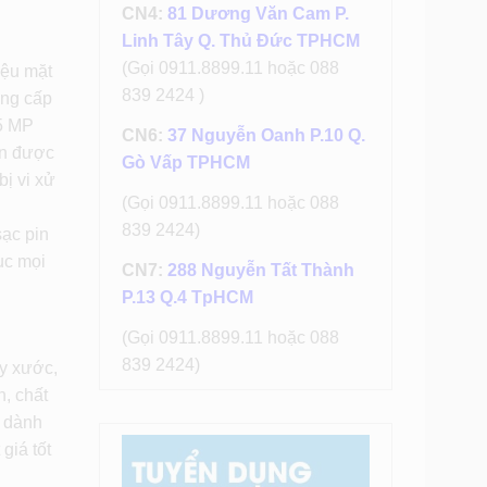
CN4:
81 Dương Văn Cam P.
Linh Tây Q. Thủ Đức TPHCM
(Gọi 0911.8899.11 hoặc 088
iệu mặt
839 2424 )
âng cấp
 5 MP
CN6:
37 Nguyễn Oanh P.10 Q.
ện được
Gò Vấp TPHCM
ị vi xử
(Gọi 0911.8899.11 hoặc 088
839 2424)
sạc pin
ục mọi
CN7:
288 Nguyễn Tất Thành
P.13 Q.4 TpHCM
(Gọi 0911.8899.11 hoặc 088
839 2424)
ầy xước,
n, chất
i dành
giá tốt