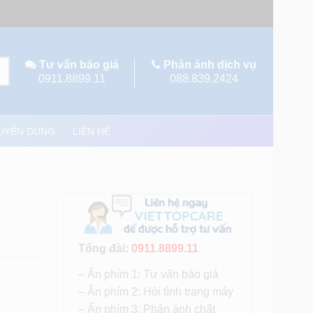
Tư vấn báo giá
Phản ánh dịch vụ
0911.8899.11
088.839.2424
UYỂN DỤNG
LIÊN HỆ
Tổng đài:
0911.8899.11
– Ấn phím 1: Tư vấn báo giá
– Ấn phím 2: Hỏi tình trạng máy
– Ấn phím 3: Phản ánh chất