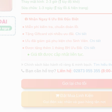
Thay mặt kính: 2-3 giờ (
tùy độ khó)
Sửa chữa: 1-3 ngày (
tùy lỗi & hiện trạng)
Nhận Ngay 6 Ưu Đãi Đặc Biệt
● Miễn phí kiểm tra, chuẩn đoán lỗi.
● Tặng Giftcard với nhiều ưu đãi.
Chi tiết
● Ưu đãi giảm giá phụ kiện cho Sinh Viên.
Chi tiết
● Được tặng thêm 1 tháng BH Ưu Đãi.
Chi tiết
● Giá tốt được cập nhật liên tục.
Chính sách bảo hành rõ ràng & minh bạch.
Tìm hiểu t
Bạn cần hổ trợ?
Liên hệ:
02873 055 355
(8:00-
Gọi lại cho tôi
Đặt Mua Linh Kiện
Gọi điện xác nhận và giao hàng tận nơi