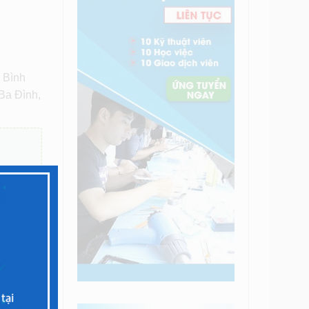
 Bình
Ba Đình,
 những
 tận
 quá