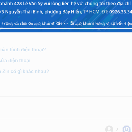
oại tại
Viettopcare
không chỉ hài lòng về chất lượng, mà còn 
dịch vụ mà hãy nhìn vào cách doanh nghiệp cam kết với bạ
 màn hình điện thoại?
sửa điện thoại
h Zin có gì khác nhau?
2