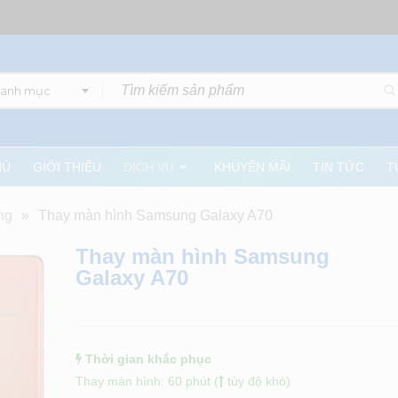
danh mục
HỦ
GIỚI THIỆU
DỊCH VỤ
KHUYẾN MÃI
TIN TỨC
T
ng
»
Thay màn hình Samsung Galaxy A70
Thay màn hình Samsung
Galaxy A70
Thời gian khắc phục
Thay màn hình: 60 phút (
tùy độ khó)