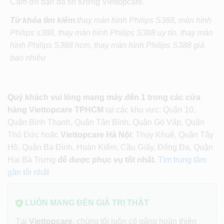
Cảm ơn bạn đã tin tưởng Viettopcare.
Từ khóa tìm kiếm
:thay màn hình Philips S388, màn hình
Philips s388, thay màn hình Philips S388 uy tín, thay màn
hình Philips S388 hcm, thay màn hình Philips S388 giá
bao nhiêu
Quý khách vui lòng mang máy đến 1 trong các cửa
hàng Viettopcare TPHCM
tại các khu vực: Quận 10,
Quận Bình Thạnh, Quận Tân Bình, Quận Gò Vấp, Quận
Thủ Đức hoặc
Viettopcare Hà Nội
: Thụy Khuê, Quận Tây
Hồ, Quận Ba Đình, Hoàn Kiếm, Cầu Giấy, Đống Đa, Quận
Hai Bà Trưng
để được phục vụ tốt nhất.
Tìm trung tâm
gần tôi nhất
LUÔN MANG ĐẾN GIÁ TRỊ THẬT
Tại
Viettopcare
, chúng tôi luôn cố gắng hoàn thiện