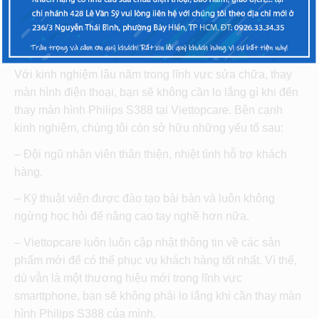
S388 bị hư màn hình, Viettopcare luôn cố gắng hết sức
mình để bạn nhận được kết quả phục hồi sản phẩm hài
lòng nhất.
Với kinh nghiệm lâu năm trong lĩnh vực sửa chữa, thay
màn hình điện thoại, bạn sẽ không cần lo lắng gì khi đến
thay màn hình Philips S388 tại Viettopcare. Bên cạnh
kinh nghiệm, chúng tôi còn sở hữu những yếu tố sau:
– Đội ngũ nhân viên thân thiện, nhiệt tình hỗ trợ khách
hàng.
– Kỹ thuật viên được đào tạo bài bản và luôn không
ngừng học hỏi để nâng cao tay nghề hơn nữa.
– Viettopcare luôn luôn cập nhật thông tin về các sản
phẩm mới để có thể phục vụ khách hàng tốt nhất. Vì thế,
dù vẫn là một thương hiệu mới trong lĩnh vực
smarttphone, bạn sẽ không phải lo lắng khi cần thay màn
hình Philips S388 của mình.