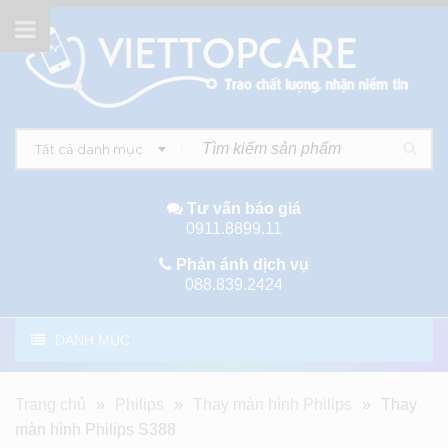
Tất cả danh mục
Tư vấn báo giá
0911.8899.11
Phản ánh dịch vụ
088.839.2424
DANH MỤC
Trang chủ
»
Philips
»
Thay màn hình Philips
»
Thay
màn hình Philips S388