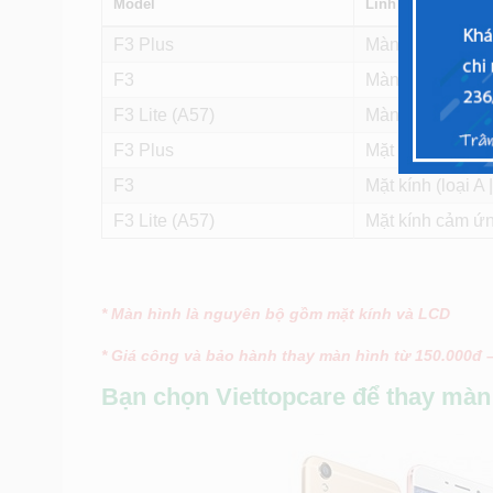
Model
Linh kiện
F3 Plus
Màn hình (linh k
F3
Màn hình (linh k
F3 Lite (A57)
Màn hình (linh k
F3 Plus
Mặt kính (loại A |
F3
Mặt kính (loại A |
F3 Lite (A57)
Mặt kính cảm ứng
* Màn hình là nguyên bộ gồm mặt kính và LCD
* Giá công và bảo hành thay màn hình từ 150.000đ 
Bạn chọn Viettopcare để thay màn