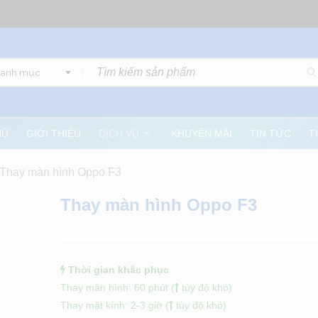
danh mục
HỦ
GIỚI THIỆU
DỊCH VỤ
KHUYẾN MÃI
TIN TỨC
T
Thay màn hình Oppo F3
Thay màn hình Oppo F3
Thời gian khắc phục
Thay màn hình: 60 phút (
tùy độ khó)
Thay mặt kính: 2-3 giờ (
tùy độ khó)