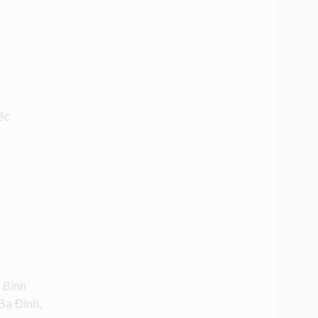
ếc
 Bình
Ba Đình,