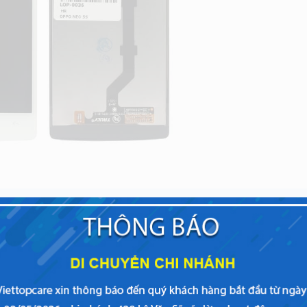
Oppo
tại Viettopcare nếu chiếc Oppo của bạn gặp các dấu
i Viettopcare