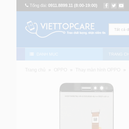
Tổng đài:
0911.8899.11
(8:00-19:00)
Tất cả 
DANH MỤC
TRANG C
Trang chủ
»
OPPO
»
Thay màn hình OPPO
»