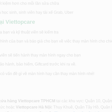
tiết kiệm hơn cho mỗi lần sửa chữa
học sinh, sinh viên hay tài xế Grab, Uber
ại Viettopcare
 bạn và kỹ thuật viên sẽ kiểm tra
 hình của bạn và báo giá cho bạn về việc thay màn hình cho chi
t viên sẽ tiến hành thay màn hình ngay cho bạn
o hành, bảo hiểm, Giftcard trước khi ra về.
có vấn đề gì về màn hình hay cần thay màn hình nhé!
 cửa hàng Viettopcare TPHCM
tại các khu vực: Quận 10, Quận
Đức hoặc
Viettopcare Hà Nội
: Thụy Khuê, Quận Tây Hồ, Quận 