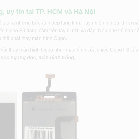
 uy tín tại TP. HCM và Hà Nội
ể tạo ra những bức ảnh đẹp lung linh. Tuy nhiên, nhiều khi vì mả
c Oppo F3 đang cầm trên tay bị rớt, va đập. Nếu nhẹ thì bạn có
 thể phải thay màn hình Oppo.
phải thay màn hình Oppo như: màn hình của chiếc Oppo F3 củ
ện sọc ngang dọc, màn hình trắng,…