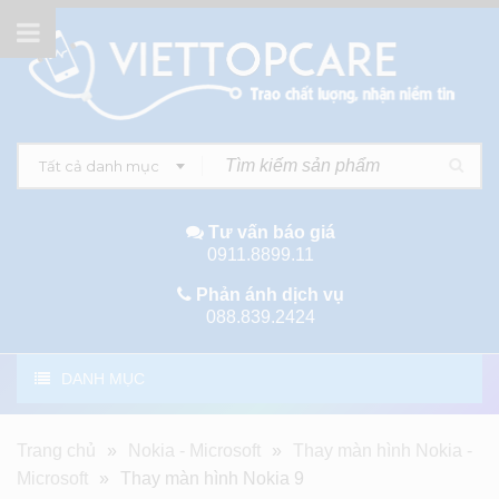
Tất cả danh mục
Tư vấn báo giá
0911.8899.11
Phản ánh dịch vụ
088.839.2424
DANH MỤC
Trang chủ
»
Nokia - Microsoft
»
Thay màn hình Nokia -
Microsoft
»
Thay màn hình Nokia 9