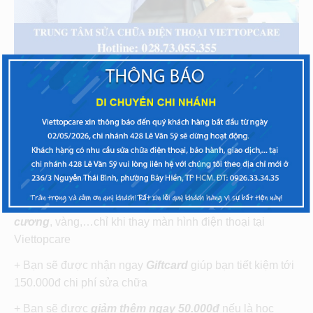
+ Màn hình Nokia được thay mới cho chiếc điện thoại
bạn là
chất lượng
, có nguồn gốc, xuất xứ rõ ràng
+ Thời gian thay màn hình
nhanh chóng
, bạn có thể
nhận lại ngay chiếc điện thoại chỉ trong vòng 60 phút
+ Kỹ thuật viên có nhiều năm
kinh nghiệm
trong thay
màn hình, thay mặt kính, ép kinh điện thoại
+ Bạn sẽ được sử dụng ngay các gói
bảo hiểm kim
cương
, vàng,…chỉ khi thay màn hình điện thoại tại
Viettopcare
+ Bạn sẽ được nhận ngay
Giftcard
giúp bạn tiết kiệm tới
150.000đ chi phí sửa chữa
+ Bạn sẽ được
giảm thêm ngay 50.000đ
nếu là học