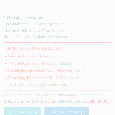
Thời gian khắc phục
Thay màn hình: 60 phút (
tùy độ khó)
Thay mặt kính: 2-3 giờ (
tùy độ khó)
Sửa chữa: 1-3 ngày (
tùy lỗi & hiện trạng)
Nhận Ngay 6 Ưu Đãi Đặc Biệt
● Miễn phí kiểm tra, chuẩn đoán lỗi.
● Tặng Giftcard với nhiều ưu đãi.
Chi tiết
● Ưu đãi giảm giá phụ kiện cho Sinh Viên.
Chi tiết
● Được tặng thêm 1 tháng BH Ưu Đãi.
Chi tiết
● Giá tốt được cập nhật liên tục.
Chính sách bảo hành rõ ràng & minh bạch.
Tìm hiểu thêm
Bạn cần hổ trợ?
Liên hệ:
02873 055 355
(8:00-19:00)
Tư vấn qua Zalo
Tư vấn qua Facebook