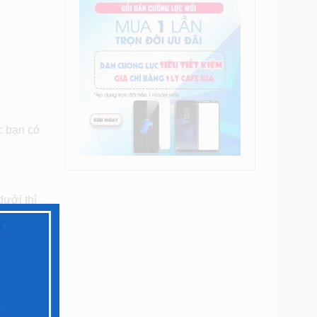
c bạn có
dưới thì
điểm
sửa