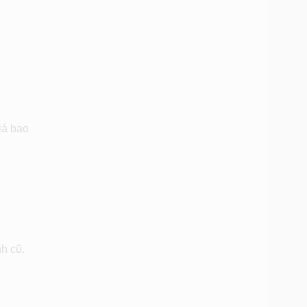
iá bao
h cũ.