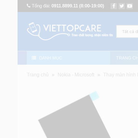
Tổng đài:
0911.8899.11
(8:00-19:00)
Tất cả 
DANH MỤC
TRANG C
Trang chủ
»
Nokia - Microsoft
»
Thay màn hình N