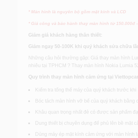
* Màn hình là nguyên bộ gồm mặt kính và LCD
* Giá công và bảo hành thay màn hình từ 150.000đ 
Giảm giá khách hàng thân thiết:
Giảm ngay 50-100K khi quý khách sửa chữa lần 
Những câu hỏi thường gặp: Giá thay màn hình Lu
nhiêu tại TPHCM ? Thay màn hình Nokia Lumia 520
Quy trình thay màn hình cảm ứng tại Viettopca
Kiểm tra tổng thể máy của quý khách trước khi
Bóc tách màn hình vỡ bể của quý khách bằng cá
Khâu quan trọng nhất đẻ có được sản phẩm đạt 
Dung thiết bị chuyên dụng để phủ lên bề mặt c
Dùng máy ép mặt kính cảm ứng với màn hình lại