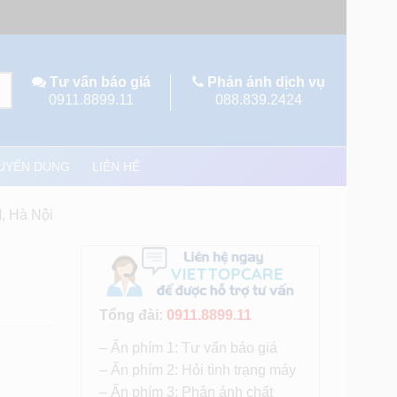
Tư vấn báo giá
Phản ánh dịch vụ
0911.8899.11
088.839.2424
UYỂN DỤNG
LIÊN HỆ
, Hà Nội
Tổng đài:
0911.8899.11
– Ấn phím 1: Tư vấn báo giá
– Ấn phím 2: Hỏi tình trạng máy
– Ấn phím 3: Phản ánh chất