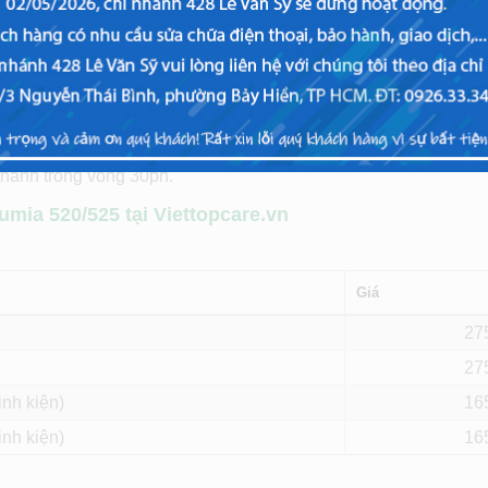
ính cảm ứng Nokia Lumia 520/525 tại Viettopcare
thay màn hình, mặt kính cảm ứng tại Viettopcare đều được bảo 
thành trong vòng 30ph.
mia 520/525 tại Viettopcare.vn
Giá
27
27
inh kiện)
16
inh kiện)
16