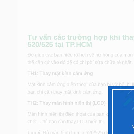
Tư vấn các trường hợp khi th
520/525 tại TP.HCM
Để giúp các bạn hiểu rõ hơn về hư hỏng của màn 
thể căn cứ vào đó để có chi phí sửa chữa rẻ nhất.
TH1:
Thay mặt kính cảm ứng
Mặt kính cảm ứng điện thoại của bạn bị vỡ bể, bị l
bạn chỉ cần thay mặt kính cảm ứng.
TH2:
Thay màn hình hiển thị (LCD)
Màn hình hiển thị điện thoại của bạn không hiển thị
chết… thì bạn cần thay LCD hiển thị.
Luu ý:
Bộ màn hình Lumia 520/525 được thiết kế r