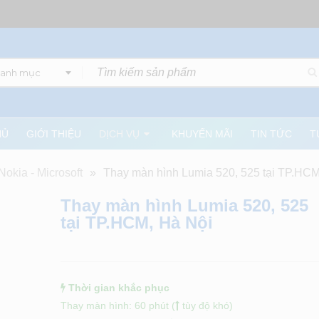
danh mục
HỦ
GIỚI THIỆU
DỊCH VỤ
KHUYẾN MÃI
TIN TỨC
T
okia - Microsoft
»
Thay màn hình Lumia 520, 525 tại TP.HCM
Thay màn hình Lumia 520, 525
tại TP.HCM, Hà Nội
Thời gian khắc phục
Thay màn hình: 60 phút (
tùy độ khó)