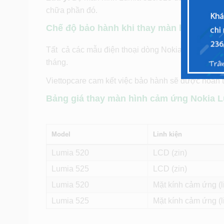
chữa phần đó.
Chế độ bảo hành khi thay màn hình mặt k
Tất cả các mẫu điện thoại dòng Nokia Lumia khi 
tháng.
Viettopcare cam kết việc bảo hành sẽ được hoàn 
Bảng giá thay màn hình cảm ứng Nokia Lu
Model
Linh kiện
Lumia 520
LCD (zin)
Lumia 525
LCD (zin)
Lumia 520
Mặt kính cảm ứng (l
Lumia 525
Mặt kính cảm ứng (l