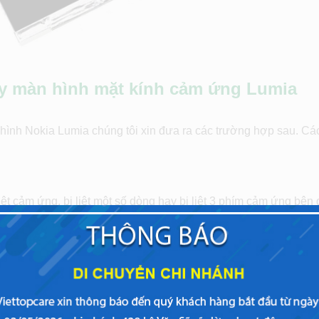
ay màn hình mặt kính cảm ứng Lumia
hình Nokia Lumia chúng tôi xin đưa ra các trường hợp sau. Cá
iệt cảm ứng, bị liệt một số dòng hay bị liệt 3 phím cảm ứng bên 
 được, bị phóng to, bị treo, bị vỡ, bị sọc hoặc trắng, xuất hiện 
ời nhau nên khi bị hư hỏng phần nào thì bạn chỉ cần thay thế 