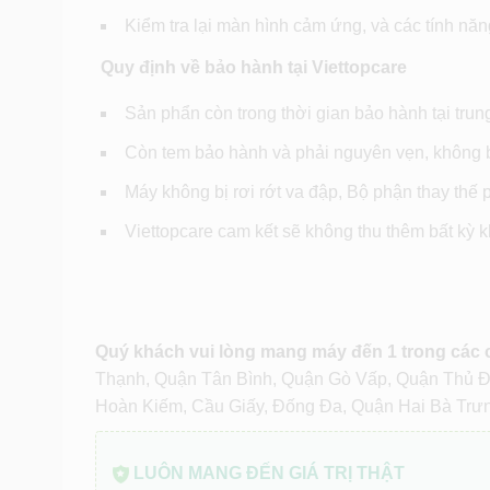
Kiểm tra lại màn hình cảm ứng, và các tính năn
Quy định về bảo hành tại Viettopcare
Sản phẩn còn trong thời gian bảo hành tại trun
Còn tem bảo hành và phải nguyên vẹn, không bị
Máy không bị rơi rớt va đập, Bộ phận thay thế 
Viettopcare cam kết sẽ không thu thêm bất kỳ 
Quý khách vui lòng mang máy đến 1 trong các
Thạnh, Quận Tân Bình, Quận Gò Vấp, Quận Thủ 
Hoàn Kiếm, Cầu Giấy, Đống Đa, Quận Hai Bà Trư
LUÔN MANG ĐẾN GIÁ TRỊ THẬT