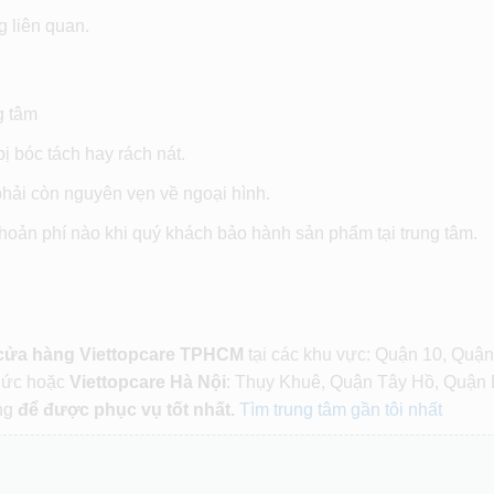
g liên quan.
g tâm
 bóc tách hay rách nát.
phải còn nguyên vẹn về ngoại hình.
khoản phí nào khi quý khách bảo hành sản phẩm tại trung tâm.
 cửa hàng Viettopcare TPHCM
tại các khu vực: Quận 10, Quận
Đức hoặc
Viettopcare Hà Nội
: Thụy Khuê, Quận Tây Hồ, Quận 
ng
để được phục vụ tốt nhất.
Tìm trung tâm gần tôi nhất