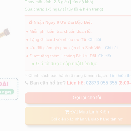
Thay mặt kính: 2-3 giờ (
tùy độ khó)
Sửa chữa: 1-3 ngày (
tùy lỗi & hiện trạng)
Nhận Ngay 6 Ưu Đãi Đặc Biệt
● Miễn phí kiểm tra, chuẩn đoán lỗi.
● Tặng Giftcard với nhiều ưu đãi.
Chi tiết
● Ưu đãi giảm giá phụ kiện cho Sinh Viên.
Chi tiết
● Được tặng thêm 1 tháng BH Ưu Đãi.
Chi tiết
● Giá tốt được cập nhật liên tục.
Chính sách bảo hành rõ ràng & minh bạch.
Tìm hiểu t
Bạn cần hổ trợ?
Liên hệ:
02873 055 355
(8:00-
Gọi lại cho tôi
Đặt Mua Linh Kiện
Gọi điện xác nhận và giao hàng tận nơi