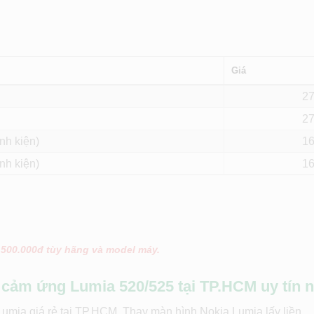
Giá
2
2
nh kiện)
1
nh kiện)
1
 500.000đ tùy hãng và model máy.
 cảm ứng Lumia 520/525 tại TP.HCM uy tín n
umia giá rẻ tại TP.HCM. Thay màn hình Nokia Lumia lấy liền.