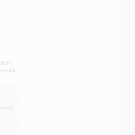
 Bình
Ba Đình,
 những