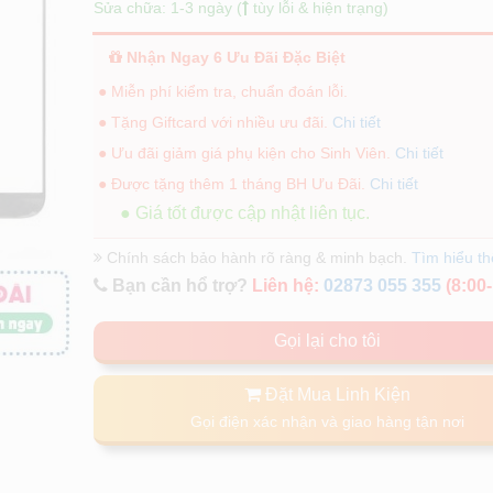
Sửa chữa: 1-3 ngày (
tùy lỗi & hiện trạng)
Nhận Ngay 6 Ưu Đãi Đặc Biệt
● Miễn phí kiểm tra, chuẩn đoán lỗi.
● Tặng Giftcard với nhiều ưu đãi.
Chi tiết
● Ưu đãi giảm giá phụ kiện cho Sinh Viên.
Chi tiết
● Được tặng thêm 1 tháng BH Ưu Đãi.
Chi tiết
● Giá tốt được cập nhật liên tục.
Chính sách bảo hành rõ ràng & minh bạch.
Tìm hiểu t
Bạn cần hổ trợ?
Liên hệ:
02873 055 355
(8:00-
Gọi lại cho tôi
Đặt Mua Linh Kiện
Gọi điện xác nhận và giao hàng tận nơi