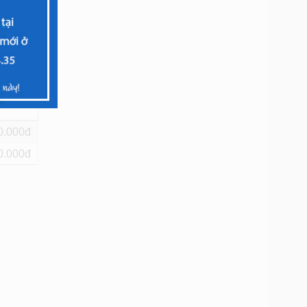
 5X
0
0