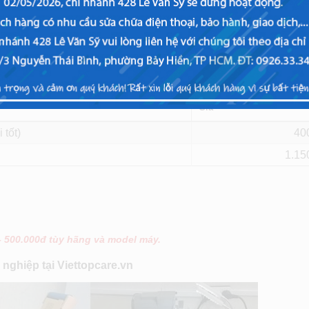
thị không đúng màu sắc, bị sọc dọc … thì thay màn hình Nexus
X
Giá
 tốt)
40
1.15
– 500.000đ tùy hãng và model máy.
ghiệp tại Viettopcare.vn