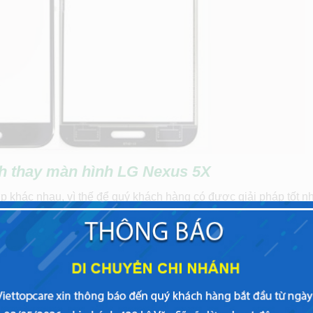
ch thay màn hình LG Nexus 5X
khác nhau, vì thế để quý khách hàng có được giải pháp tốt nhấ
hợp dưới đây
 năng hiển thị màu sắc vẫn bình thường, màn hình chỉ bị vỡ h