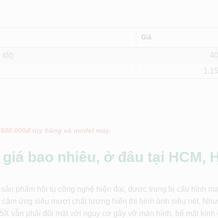
Giá
 tốt)
4
1.1
 500.000đ tùy hãng và model máy.
giá bao nhiêu, ở đâu tại HCM, 
sản phẩm hội tụ công nghệ hiện đại, được trang bị cấu hình 
h cảm ứng siêu mượt chất lượng hiển thị hình ảnh siêu nét. Nh
X vẫn phải đối mặt với nguy cơ gây vỡ màn hình, bể mặt kính 