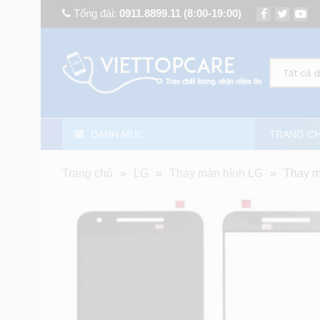
Tổng đài:
0911.8899.11
(8:00-19:00)
Tất cả 
DANH MỤC
TRANG C
Trang chủ
»
LG
»
Thay màn hình LG
»
Thay m