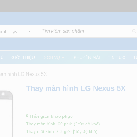
danh mục
HỦ
GIỚI THIỆU
DỊCH VỤ
KHUYẾN MÃI
TIN TỨC
T
àn hình LG Nexus 5X
Thay màn hình LG Nexus 5X
Thời gian khắc phục
Thay màn hình: 60 phút (
tùy độ khó)
Thay mặt kính: 2-3 giờ (
tùy độ khó)