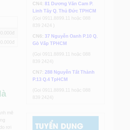
CN4:
81 Dương Văn Cam P.
Linh Tây Q. Thủ Đức TPHCM
(Gọi 0911.8899.11 hoặc 088
839 2424 )
00
CN6:
37 Nguyễn Oanh P.10 Q.
50
Gò Vấp TPHCM
(Gọi 0911.8899.11 hoặc 088
839 2424)
CN7:
288 Nguyễn Tất Thành
P.13 Q.4 TpHCM
(Gọi 0911.8899.11 hoặc 088
Hà
839 2424)
mạnh mẽ
ưng
do rơi