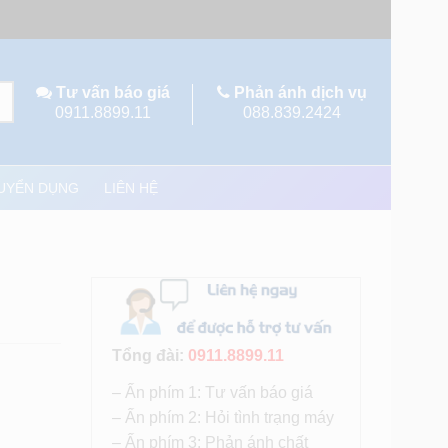
Tư vấn báo giá
Phản ánh dịch vụ
0911.8899.11
088.839.2424
UYỂN DỤNG
LIÊN HỆ
Tổng đài:
0911.8899.11
– Ấn phím 1: Tư vấn báo giá
– Ấn phím 2: Hỏi tình trạng máy
– Ấn phím 3: Phản ánh chất