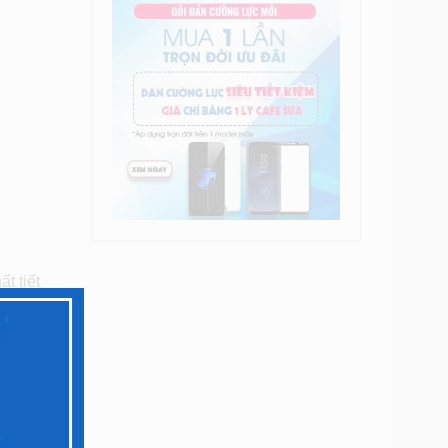
t tiết
oặc cảm