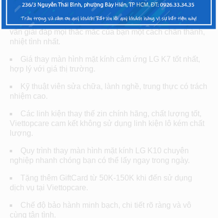
thay mặt kính cảm ứng LG K10 tại Viettopcare
Khi bạn đến với Viettopcare bạn sẽ được chúng tôi tư
vấn giải đáp mọi thắc mắc của bạn một cách chân thành,
nhiệt tình nhất.
Giá thay màn hình mặt kính cảm ứng LG K7 tốt nhất,
hợp lý với giá thị trường.
Kỹ thuật viên sửa chữa, lành nghề, trung thực có trách
nhiệm cao.
Các linh kiện thay thế zin chính hãng, chất lượng tốt,
Viettopcare cam kết không sử dụng linh kiện lô kém chất
lượng.
Quy trình thay màn hình mặt kính LG K10 chuyên
nghiệp nhanh chóng bạn có thể lấy ngay trong ngày.
Tặng thêm GiftCard từ 50K-150K khi đến sử dụng
dịch vụ tại Viettopcare.
Chế độ bảo hành minh bạch, chi tiết rõ ràng và vô
cùng tận tình.