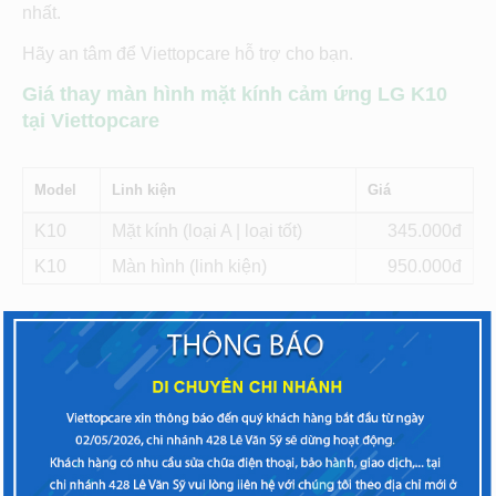
nhất.
Hãy an tâm để Viettopcare hỗ trợ cho bạn.
Giá thay màn hình mặt kính cảm ứng LG K10
tại Viettopcare
Model
Linh kiện
Giá
K10
Mặt kính (loại A | loại tốt)
345
K10
Màn hình (linh kiện)
950
* Màn hình là nguyên bộ gồm mặt kính và LCD
* Giá công và bảo hành thay màn hình từ 150.000đ –
500.000đ tùy hãng và model máy.
Lý do mang đến sự hài lòng cho khách hàng khi đến