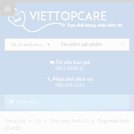
Tất cả danh mục
Tư vấn báo giá
0911.8899.11
Phản ánh dịch vụ
088.839.2424
DANH MỤC
Trang chủ
»
LG
»
Thay màn hình LG
»
Thay màn hình
LG K10