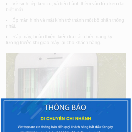
Vệ sinh lớp keo cũ, và tiến hành thêm vào lớp keo đặc
biệt mới
Ép màn hình và mặt kính trở thành một bộ phận thống
nhất.
Ráp máy, hoàn thiện, kiểm tra các chức năng kỹ
lưỡng trước khi giao máy lại cho khách hàng.