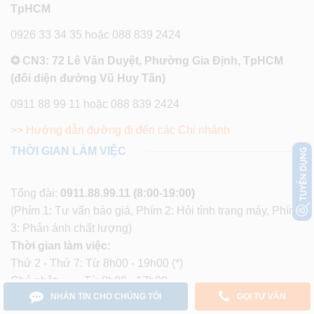
TpHCM
0926 33 34 35 hoặc 088 839 2424
✪ CN3: 72 Lê Văn Duyệt, Phường Gia Định, TpHCM
(đối diện đường Vũ Huy Tấn)
0911 88 99 11 hoặc 088 839 2424
>> Hướng dẫn đường đi đến các Chi nhánh
THỜI GIAN LÀM VIỆC
Tổng đài:
0911.88.99.11
(8:00-19:00)
(Phím 1: Tư vấn báo giá, Phím 2: Hỏi tình trạng máy, Phím
3: Phản ánh chất lượng)
Thời gian làm việc:
Thứ 2 - Thứ 7: Từ 8h00 - 19h00 (*)
Chủ nhật: Từ 8h00 - 17h00.
NHẮN TIN CHO CHÚNG TÔI
GỌI TƯ VẤN
(*) Thời gian làm việc buổi trưa: Để chất lượng phục vụ được tốt nhất, khung