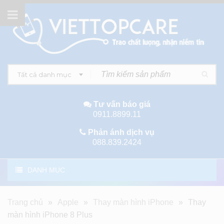
Tất cả danh mục
Tư vấn báo giá
0911.8899.11
Phản ánh dịch vụ
088.839.2424
DANH MỤC
Trang chủ
»
Apple
»
Thay màn hình iPhone
»
Thay
màn hình iPhone 8 Plus