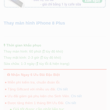
Thay màn hình iPhone 8 Plus
Thời gian khắc phục
Thay màn hình: 60 phút (
tùy độ khó)
Thay mặt kính: 2-3 giờ (
tùy độ khó)
Sửa chữa: 1-3 ngày (
tùy lỗi & hiện trạng)
Nhận Ngay 6 Ưu Đãi Đặc Biệt
● Miễn phí kiểm tra, chuẩn đoán lỗi.
● Tặng Giftcard với nhiều ưu đãi.
Chi tiết
● Ưu đãi giảm giá phụ kiện cho Sinh Viên.
Chi tiết
● Được tặng thêm 1 tháng BH Ưu Đãi.
Chi tiết
● Giá tốt được cập nhật liên tục.