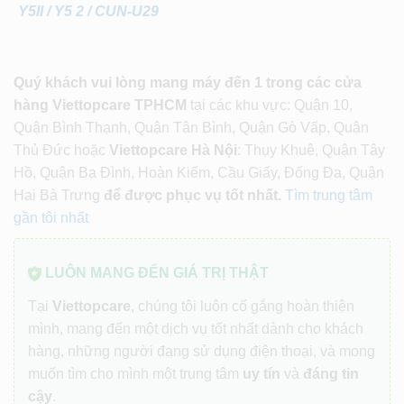
Y5II / Y5 2 / CUN-U29
Quý khách vui lòng mang máy đến 1 trong các cửa
hàng Viettopcare TPHCM
tại các khu vực: Quận 10,
Quận Bình Thạnh, Quận Tân Bình, Quận Gò Vấp, Quận
Thủ Đức hoặc
Viettopcare Hà Nội
: Thụy Khuê, Quận Tây
Hồ, Quận Ba Đình, Hoàn Kiếm, Cầu Giấy, Đống Đa, Quận
Hai Bà Trưng
để được phục vụ tốt nhất.
Tìm trung tâm
gần tôi nhất
LUÔN MANG ĐẾN GIÁ TRỊ THẬT
Tại
Viettopcare
, chúng tôi luôn cố gắng hoàn thiện
mình, mang đến một dịch vụ tốt nhất dành cho khách
hàng, những người đang sử dụng điện thoại, và mong
muốn tìm cho mình một trung tâm
uy tín
và
đáng tin
cậy
.