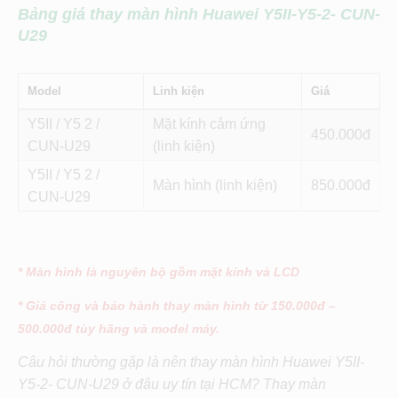
Bảng giá thay màn hình Huawei Y5II-Y5-2- CUN-
U29
Model
Linh kiện
Giá
Y5II / Y5 2 /
Mặt kính cảm ứng
450
CUN-U29
(linh kiện)
Y5II / Y5 2 /
Màn hình (linh kiện)
850
CUN-U29
* Màn hình là nguyên bộ gồm mặt kính và LCD
* Giá công và bảo hành thay màn hình từ 150.000đ –
500.000đ tùy hãng và model máy.
Câu hỏi thường gặp là nên thay màn hình
Huawei Y5II-
Y5-2- CUN-U29
ở đâu uy tín tại HCM? Thay màn