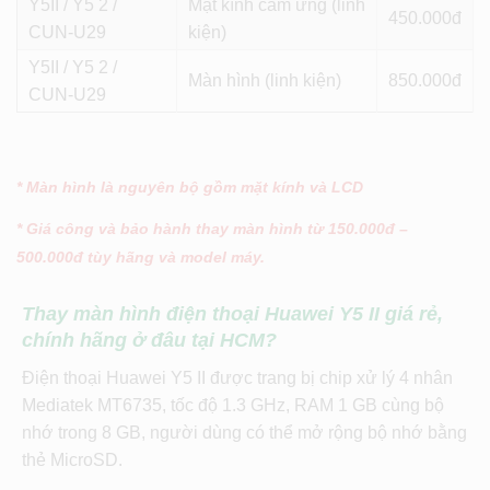
Y5II / Y5 2 /
Mặt kính cảm ứng (linh
450
CUN-U29
kiện)
Y5II / Y5 2 /
Màn hình (linh kiện)
850
CUN-U29
* Màn hình là nguyên bộ gồm mặt kính và LCD
* Giá công và bảo hành thay màn hình từ 150.000đ –
500.000đ tùy hãng và model máy.
Thay màn hình điện thoại Huawei Y5 II giá rẻ,
chính hãng ở đâu tại HCM?
Điện thoại Huawei Y5 II được trang bị chip xử lý 4 nhân
Mediatek MT6735, tốc độ 1.3 GHz, RAM 1 GB cùng bộ
nhớ trong 8 GB, người dùng có thể mở rộng bộ nhớ bằng
thẻ MicroSD.