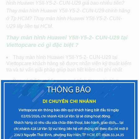
hình
Huawei Y5II-Y5-2- CUN-U29
giá bao nhiêu tiền?
Thay màn hình
Huawei Y5II-Y5-2- CUN-U29
chính hãng
ở Tp HCM? Thay màn hình
Huawei Y5II-Y5-2- CUN-
U29
lấy liền tại HCM.
Thay màn hình Huawei Y5II-Y5-2- CUN-U29
tại
Viettopcare có gì đặc biệt ?
Thay màn hình Huawei Y5II-Y5-2- CUN-U29 tại
Viettopcare khách hàng sẽ được nhân viên kỹ thuật kiểm
tra và tư vấn giải pháp giúp bạn tiết kiệm chi phí nhất
Bạn có thể trực tiếp xem quá trình thay màn hình
Huawei Y5II-Y5-2- CUN-U29.
Thay màn hình Huawei Y5II-Y5-2- CUN-U29 chỉ trong
khoảng 1- 2 tiếng, cam kết không giữ máy với những
trường hợp máy bị nhẹ.
Đội ngũ kỹ thuật viên tay nghề cao, sử dụng công
nghệ thay màn hình hiện đại với nhiều loại máy chuyên
dụng giúp màn hình cảm ứng hoạt động tốt nhất.