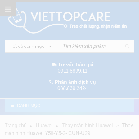
Tất cả danh mục
Tư vấn báo giá
0911.8899.11
Phản ánh dịch vụ
088.839.2424
DANH MỤC
Trang chủ
»
Huawei
»
Thay màn hình Huawei
»
Thay
màn hình Huawei Y5II-Y5-2- CUN-U29