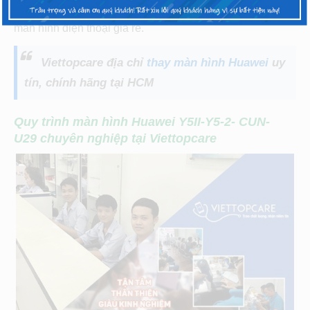
Cam kết về chất lượng sản phẩm, với giá cả tốt nhất,
màn hình điện thoại giá rẻ.
Viettopcare địa chỉ
thay màn hình Huawei
uy
tín, chính hãng tại HCM
Quy trình màn hình Huawei Y5II-Y5-2- CUN-
U29
chuyên nghiệp tại Viettopcare