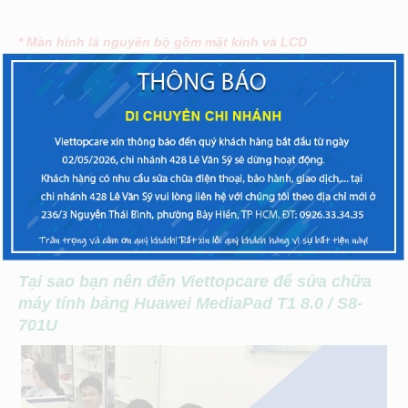
* Màn hình là nguyên bộ gồm mặt kính và LCD
* Giá công và bảo hành thay màn hình từ 150.000đ –
500.000đ tùy hãng và model máy.
Câu hỏi thường gặp là nên thay màn hình
Huawei
MediaPad T1 8.0
ở đâu uy tín tại HCM? Thay màn
hình
Huawei MediaPad T1 8.0
giá bao nhiêu tiền? Thay
màn hình
Huawei MediaPad T1 8.0
chính hãng ở Tp
HCM? Thay màn hình
Huawei MediaPad T1 8.0
lấy liền
tại HCM.
Tại sao bạn nên đến Viettopcare để sửa chữa
máy tính bảng Huawei MediaPad T1 8.0 / S8-
701U