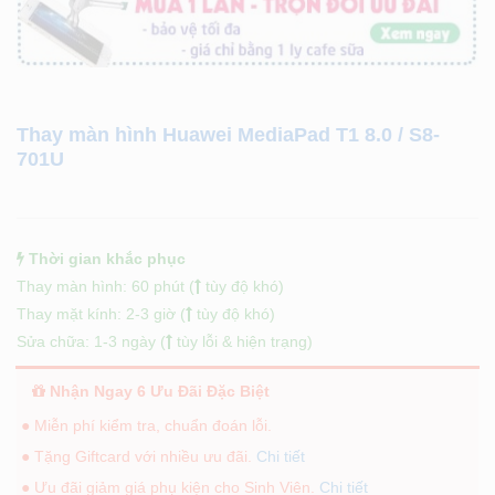
Thay màn hình Huawei MediaPad T1 8.0 / S8-
701U
Thời gian khắc phục
Thay màn hình: 60 phút (
tùy độ khó)
Thay mặt kính: 2-3 giờ (
tùy độ khó)
Sửa chữa: 1-3 ngày (
tùy lỗi & hiện trạng)
Nhận Ngay 6 Ưu Đãi Đặc Biệt
● Miễn phí kiểm tra, chuẩn đoán lỗi.
● Tặng Giftcard với nhiều ưu đãi.
Chi tiết
● Ưu đãi giảm giá phụ kiện cho Sinh Viên.
Chi tiết