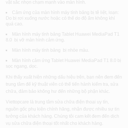
vật sắc nhọn chạm mạnh vào màn hình.
Cảm ứng của màn hình máy tính bảng bị tê liệt, loạn:
Do bị rơi xuống nước hoặc có thể do độ ẩm không khí
quá cao.
Màn hình máy tính bảng Tablet Huawei MediaPad T1
8.0 bị vỡ màn hình cảm ứng.
Màn hình máy tính bảng bị nhòe màu.
Màn hình cảm ứng Tablet Huawei MediaPad T1 8.0 bị
sọc ngang, dọc.
Khi thấy xuất hiện những dấu hiệu trên, bạn nên đem đến
trung tâm để kỹ thuật viên có thể tiến hành kiểm tra, sửa
chữa, đảm bảo không hư đến những bộ phận khác.
Viettopcare là trung tâm sửa chữa điện thoại uy tín,
nguồn gốc phụ kiện chính hãng, nhận được nhiều sự tin
tưởng của khách hàng. Chúng tôi cam kết đem đến dịch
vụ sửa chữa điện thoại tốt nhất cho khách hàng.