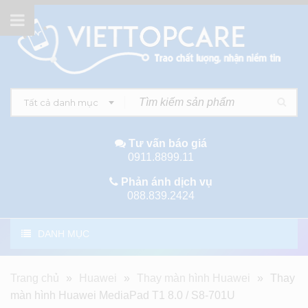
Tất cả danh mục
Tư vấn báo giá
0911.8899.11
Phản ánh dịch vụ
088.839.2424
DANH MỤC
Trang chủ
»
Huawei
»
Thay màn hình Huawei
»
Thay
màn hình Huawei MediaPad T1 8.0 / S8-701U