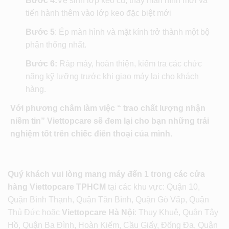
Bước 4:
Vệ sinh lớp keo cũ, thay màn hình mới và
tiến hành thêm vào lớp keo đặc biệt mới
Bước 5
: Ép màn hình và mặt kính trở thành một bộ
phận thống nhất.
Bước 6:
Ráp máy, hoàn thiện, kiểm tra các chức
năng kỹ lưỡng trước khi giao máy lại cho khách
hàng.
Với phương châm làm việc “ trao chất lượng nhận
niềm tin” Viettopcare sẽ đem lại cho bạn những trải
nghiệm tốt trên chiếc điên thoại của mình.
Quý khách vui lòng mang máy đến 1 trong các cửa
hàng Viettopcare TPHCM
tại các khu vực: Quận 10,
Quận Bình Thạnh, Quận Tân Bình, Quận Gò Vấp, Quận
Thủ Đức hoặc
Viettopcare Hà Nội
: Thụy Khuê, Quận Tây
Hồ, Quận Ba Đình, Hoàn Kiếm, Cầu Giấy, Đống Đa, Quận