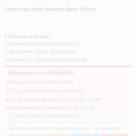
Thay màn hình Huawei Mate 10 Pro
Thời gian khắc phục
Thay màn hình: 60 phút (
tùy độ khó)
Thay mặt kính: 2-3 giờ (
tùy độ khó)
Sửa chữa: 1-3 ngày (
tùy lỗi & hiện trạng)
Nhận Ngay 6 Ưu Đãi Đặc Biệt
● Miễn phí kiểm tra, chuẩn đoán lỗi.
● Tặng Giftcard với nhiều ưu đãi.
Chi tiết
● Ưu đãi giảm giá phụ kiện cho Sinh Viên.
Chi tiết
● Được tặng thêm 1 tháng BH Ưu Đãi.
Chi tiết
● Giá tốt được cập nhật liên tục.
Chính sách bảo hành rõ ràng & minh bạch.
Tìm hiểu thêm
Bạn cần hổ trợ?
Liên hệ:
02873 055 355
(8:00-19:00)