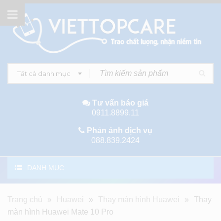
Tất cả danh mục
Tư vấn báo giá
0911.8899.11
Phản ánh dịch vụ
088.839.2424
DANH MỤC
Trang chủ
»
Huawei
»
Thay màn hình Huawei
»
Thay
màn hình Huawei Mate 10 Pro