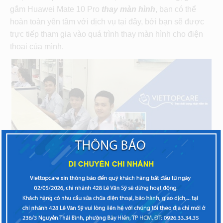
gắm Huawei Mate 10 Pro
thay màn hình
, bạn có thể
hoàn toàn yên tâm với dịch vụ tại đây, bởi bạn sẽ được
trực tiếp tham gia vào quá trình thay màn hình cho điện
thoại của mình.
Bạn sẽ hài lòng khi đến đây
Viettopcare là trung tâm sửa chữa điện thoại