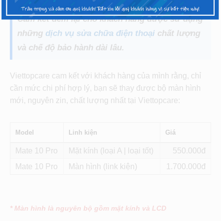
uy tín hàng đầu tại tp.Hồ Chí Minh và Hà Nội.
Cam kết đem lại cho khách hàng được sử dụng
những
dịch vụ sửa chữa điện thoại
chất lượng
và chế độ bảo hành dài lâu.
Viettopcare cam kết với khách hàng của mình rằng, chỉ
cần mức chi phí hợp lý, bạn sẽ thay được bộ màn hình
mới, nguyên zin, chất lượng nhất tại Viettopcare:
Model
Linh kiện
Giá
Mate 10 Pro
Mặt kính (loại A | loại tốt)
550
Mate 10 Pro
Màn hình (link kiện)
1.700
* Màn hình là nguyên bộ gồm mặt kính và LCD