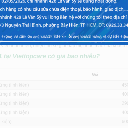
m cho điện thoại bị rơi rớt, vỡ màn hình khiến cho cảm ứng bị 
c làm màn hình không thể nhìn rõ được. Nếu điện thoại Huawei 
nh điện thoại đã bị hư, cần phải thay màn hình mới có thể dùn
i-L21 uy tín, chất lượng và có giá tốt nhất tại thành phố Hồ Ch
viên thân thiện, nhiệt tình sẽ giải đáp mọi thắc mắc của khách 
1
tại Viettopcare có giá bao nhiêu?
Giá
ứng (linh kiện)
45
ứng (linh kiện)
40
ứng (linh kiện)
29
ứng (linh kiện)
40
 kiện)
60