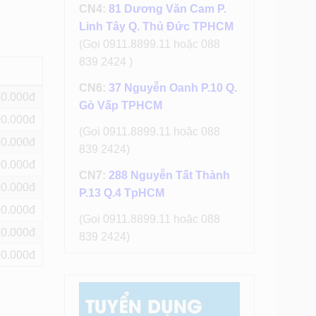
CN4:
81 Dương Văn Cam P.
Linh Tây Q. Thủ Đức TPHCM
(Gọi 0911.8899.11 hoặc 088
839 2424 )
CN6:
37 Nguyễn Oanh P.10 Q.
50
Gò Vấp TPHCM
00
(Gọi 0911.8899.11 hoặc 088
90
839 2424)
00
CN7:
288 Nguyễn Tất Thành
00
P.13 Q.4 TpHCM
50
(Gọi 0911.8899.11 hoặc 088
50
839 2424)
50