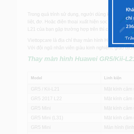
Trong quá trình sử dụng, người dùng không may là
liệt, đơ. Hoặc điện thoại xuất hiện sọc ngang, dọ
L21 của bạn gặp trường hợp trên thì có thể màn hì
Viettopcare là địa chỉ thay màn hình Huawei GR5/Ki
Với đội ngũ nhân viên giàu kinh nghiệm, giao dịch 
Thay màn hình
Huawei GR5/Kii-L2
Model
Linh kiện
GR5 / Kii-L21
Mặt kính cảm 
GR5 2017 L22
Mặt kính cảm 
GR5 Mini
Mặt kính cảm 
GR5 Mini (L31)
Mặt kính cảm 
GR5 Mini
Màn hình (linh