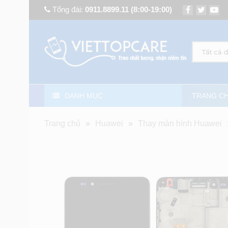
Tổng đài:
0911.8899.11
(8:00-19:00)
Tất cả 
DANH MỤC
TRANG C
Trang chủ
»
Huawei
»
Thay màn hình Huawei