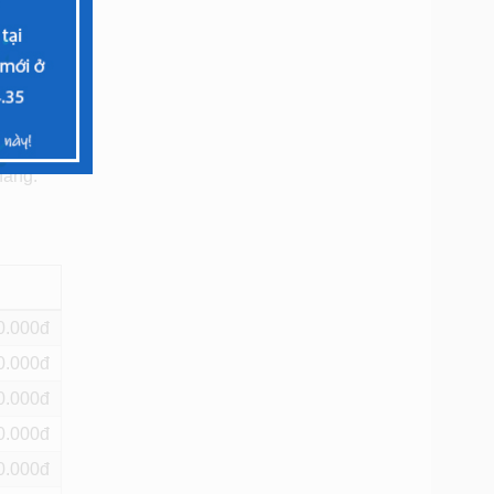
loạn,
GR5/Kii-
g được.
í Minh.
hàng.
0
0
0
0
0