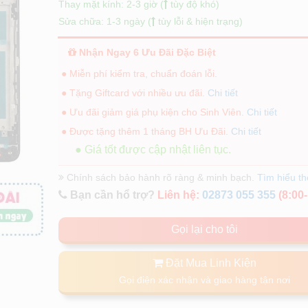
Thay mặt kính: 2-3 giờ (
tùy độ khó)
Sửa chữa: 1-3 ngày (
tùy lỗi & hiện trạng)
Nhận Ngay 6 Ưu Đãi Đặc Biệt
● Miễn phí kiểm tra, chuẩn đoán lỗi.
● Tặng Giftcard với nhiều ưu đãi.
Chi tiết
● Ưu đãi giảm giá phụ kiện cho Sinh Viên.
Chi tiết
● Được tặng thêm 1 tháng BH Ưu Đãi.
Chi tiết
● Giá tốt được cập nhật liên tục.
Chính sách bảo hành rõ ràng & minh bạch.
Tìm hiểu t
Bạn cần hổ trợ?
Liên hệ:
02873 055 355
(8:00-
Gọi lại cho tôi
Đặt Mua Linh Kiện
Gọi điện xác nhận và giao hàng tận nơi