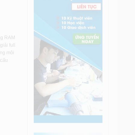
ợng RAM
iải full
ững môi
 cấu