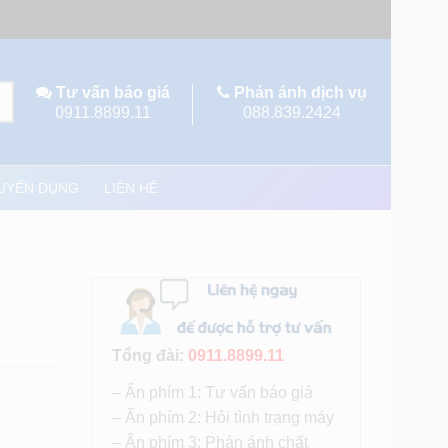
Tư vấn báo giá
Phản ánh dịch vụ
0911.8899.11
088.839.2424
UYỂN DỤNG
LIÊN HỆ
Tổng đài:
0911.8899.11
– Ấn phím 1: Tư vấn báo giá
– Ấn phím 2: Hỏi tình trạng máy
– Ấn phím 3: Phản ánh chất