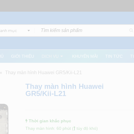
danh mục
HỦ
GIỚI THIỆU
DỊCH VỤ
KHUYẾN MÃI
TIN TỨC
T
»
Thay màn hình Huawei GR5/Kii-L21
Thay màn hình Huawei
GR5/Kii-L21
Thời gian khắc phục
Thay màn hình: 60 phút (
tùy độ khó)