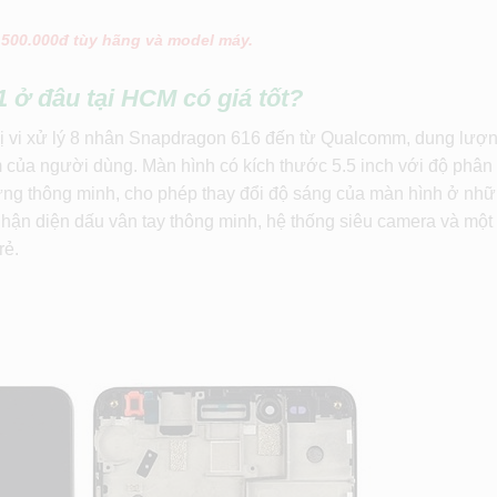
 500.000đ tùy hãng và model máy.
1
ở đâu tại HCM có giá tốt?
 bị vi xử lý 8 nhân Snapdragon 616 đến từ Qualcomm, dung lư
 của người dùng. Màn hình có kích thước 5.5 inch với độ phân g
ứng thông minh, cho phép thay đổi độ sáng của màn hình ở nh
ận diện dấu vân tay thông minh, hệ thống siêu camera và một
rẻ.