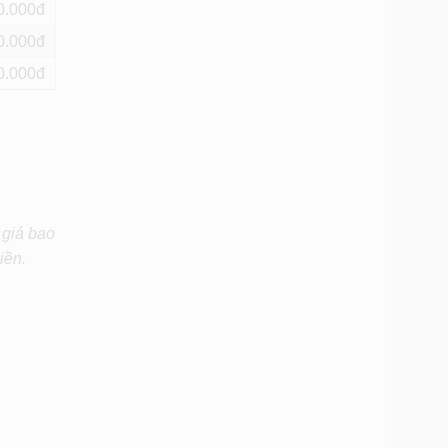
0
0
0
 giá bao
iền.