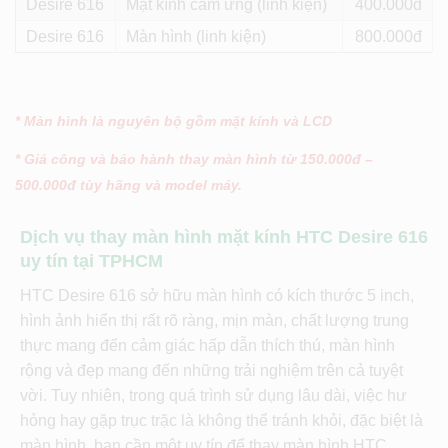
Desire 616
Mặt kính cảm ứng (linh kiện)
400
Desire 616
Màn hình (linh kiện)
800
* Màn hình là nguyên bộ gồm mặt kính và LCD
* Giá công và bảo hành thay màn hình từ 150.000đ –
500.000đ tùy hãng và model máy.
Dịch vụ thay màn hình mặt kính HTC Desire 616
uy tín tại TPHCM
HTC Desire 616 sở hữu màn hình có kích thước 5 inch,
hình ảnh hiển thị rất rõ ràng, mịn màn, chất lượng trung
thực mang đến cảm giác hấp dẫn thích thú, màn hình
rộng và đẹp mang đến những trải nghiệm trên cả tuyệt
vời. Tuy nhiên, trong quá trình sử dụng lâu dài, việc hư
hỏng hay gặp trục trặc là không thể tránh khỏi, đặc biệt là
màn hình, bạn cần một uy tín để thay màn hình HTC