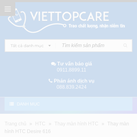
Tất cả danh mục
Tư vấn báo giá
0911.8899.11
Phản ánh dịch vụ
088.839.2424
DANH MỤC
Trang chủ
»
HTC
»
Thay màn hình HTC
»
Thay màn
hình HTC Desire 616