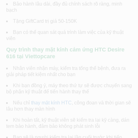
Bảo hành lâu dài, đầy đủ chính sách rõ ràng, minh
bạch
Tặng GiftCard trị giá 50-150K
Bạn có thể quan sát quá trình làm việc của kỹ thuật
viên
Quy trình thay mặt kính cảm ứng HTC Desire
616 tại Viettopcare
Nhân viên nhận máy, kiểm tra tổng thể bệnh, đưa ra
giải pháp tiết kiệm nhất cho bạn
Khi bạn đồng ý, máy theo thứ tự sẽ được chuyển sang
bộ phận kỹ thuật để tiến hành thay thế
Nếu chỉ
thay mặt kính HTC
, công đoạn và thời gian sẽ
lâu hơn thay màn hình
Khi hoàn tất, kỹ thuật viên sẽ kiểm tra lại kỹ càng, dán
tem bảo hành, đảm bảo không phát sinh lỗi
Bạn sẽ là người kiểm tra lại lần cuối trước khi tiến