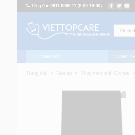
Tổng đài:
0911.8899.11
(8:00-19:00)
Tất cả 
DANH MỤC
TRANG C
Trang chủ
»
Gionee
»
Thay màn hình Gionee