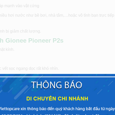
đập mạnh vào vật cứng
hiều hơi nước như bề bơi, nhà tắm,…hoặc vô tình bạn trực tiếp
nh bị giảm chất lượng.
nh
Gionee Pioneer P2s
ặt kính.
 vết sọc ngang dọc rất khó nhìn.
lổ, hoặc màn hình P2s mất hẳn hiển thị.
 biểu hiện như trên, Bạn cần nhanh chóng đưa máy đi thay mà
lạc thông qua smartphone hằng ngày không bị gián đoạn. Nếu 
nee tin cậy, hãy lựa chọn Viettopcare.
 Gionee Pioneer P2s tại Viettopcare