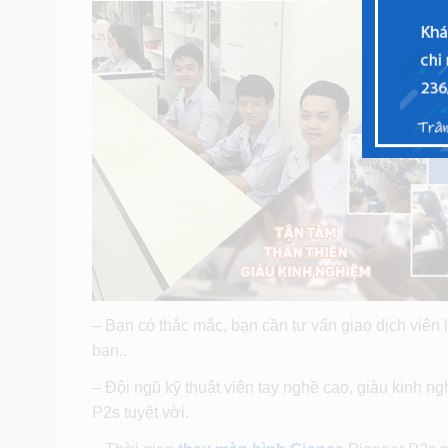
– Bạn có thắc mắc, bạn cần tư vấn giao dịch viên 
bạn..
– Đội ngũ kỹ thuật viên tay nghề cao, giàu kinh 
P2s tuyệt vời.