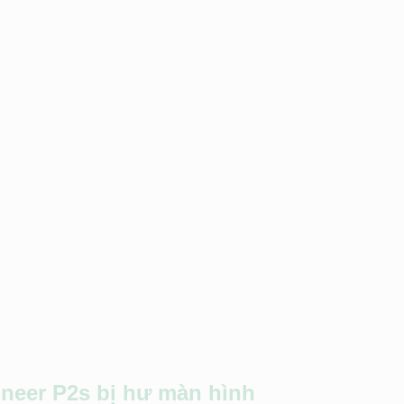
neer P2s
bị hư màn hình