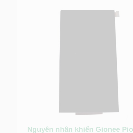
Nguyên nhân khiến
Gionee Pio