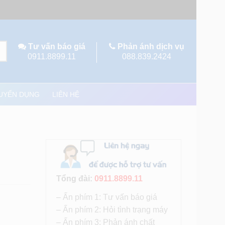
Tư vấn báo giá
Phản ánh dịch vụ
0911.8899.11
088.839.2424
UYỂN DỤNG
LIÊN HỆ
Tổng đài:
0911.8899.11
– Ấn phím 1: Tư vấn báo giá
– Ấn phím 2: Hỏi tình trạng máy
– Ấn phím 3: Phản ánh chất