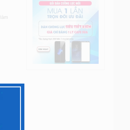
 làm
n hình
bạn vẫn