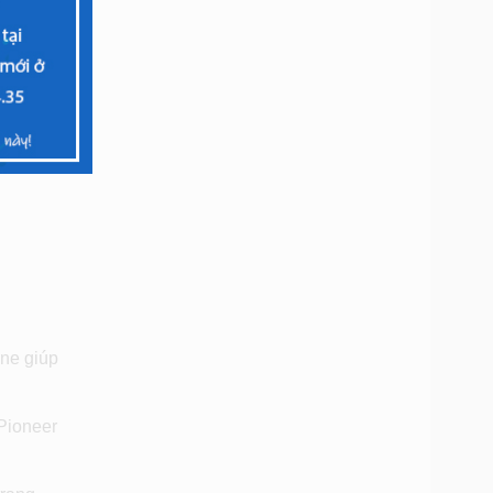
one giúp
 Pioneer