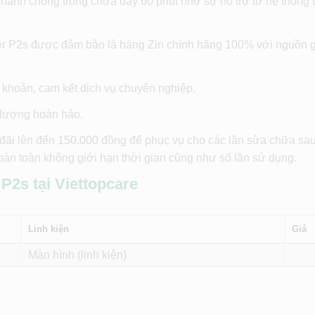
hanh chóng trong chưa đầy 60 phút nhờ sự hỗ trợ từ hệ thống 
eer P2s được đảm bảo là hàng Zin chính hãng 100% với nguồn g
 khoản, cam kết dịch vụ chuyên nghiệp.
 lượng hoàn hảo.
 đãi lên đến 150.000 đồng để phục vụ cho các lần sửa chữa sa
hoàn toàn không giới hạn thời gian cũng như số lần sử dụng.
P2s tại Viettopcare
Linh kiện
Giá
Màn hình (linh kiện)