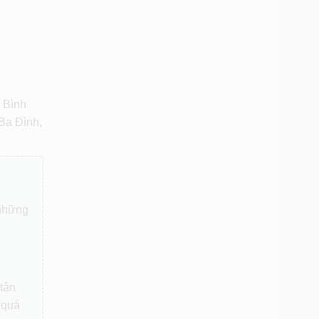
 Bình
Ba Đình,
 những
 tận
 quá