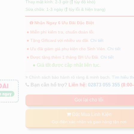
Thay mặt kính: 2-3 giờ (
tùy độ khó)
Sửa chữa: 1-3 ngày (
tùy lỗi & hiện trạng)
Nhận Ngay 6 Ưu Đãi Đặc Biệt
● Miễn phí kiểm tra, chuẩn đoán lỗi.
● Tặng Giftcard với nhiều ưu đãi.
Chi tiết
● Ưu đãi giảm giá phụ kiện cho Sinh Viên.
Chi tiết
● Được tặng thêm 1 tháng BH Ưu Đãi.
Chi tiết
● Giá tốt được cập nhật liên tục.
Chính sách bảo hành rõ ràng & minh bạch.
Tìm hiểu t
Bạn cần hổ trợ?
Liên hệ:
02873 055 355
(8:00-
Gọi lại cho tôi
Đặt Mua Linh Kiện
Gọi điện xác nhận và giao hàng tận nơi