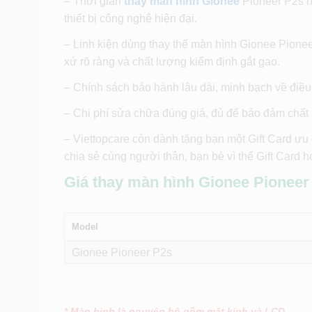
– Thời gian
thay màn hình Gionee
Pioneer P2s n
thiết bị công nghệ hiện đại.
– Linh kiện dùng thay thế màn hình Gionee Pion
xứ rõ ràng và chất lượng kiểm định gắt gao.
– Chính sách bảo hành lâu dài, minh bạch về điều
– Chi phí sửa chữa đúng giá, đủ để bảo đảm chất
– Viettopcare còn dành tặng bạn một Gift Card ưu
chia sẻ cùng người thân, bạn bè vì thế Gift Card 
Giá thay màn hình Gionee Pioneer 
Model
Gionee Pioneer P2s
* Màn hình là nguyên bộ gồm mặt kính và LCD