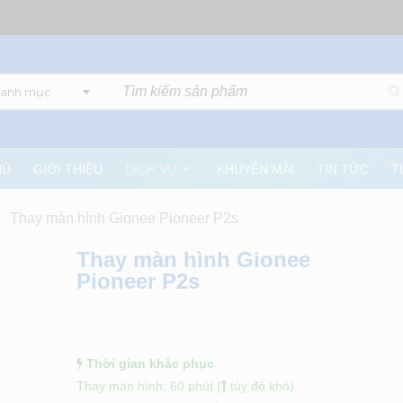
danh mục
HỦ
GIỚI THIỆU
DỊCH VỤ
KHUYẾN MÃI
TIN TỨC
T
»
Thay màn hình Gionee Pioneer P2s
Thay màn hình Gionee
Pioneer P2s
Thời gian khắc phục
Thay màn hình: 60 phút (
tùy độ khó)