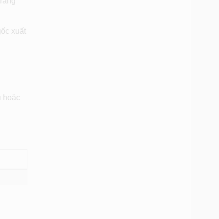
trang
ốc xuất
u hoặc