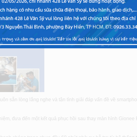
luôn sẵn lòng lắng nghe và tận tình giải đáp vấn đề về smartph
nghiệm, đưa đến một kết quả phục hồi sau thay màn hình Gionee