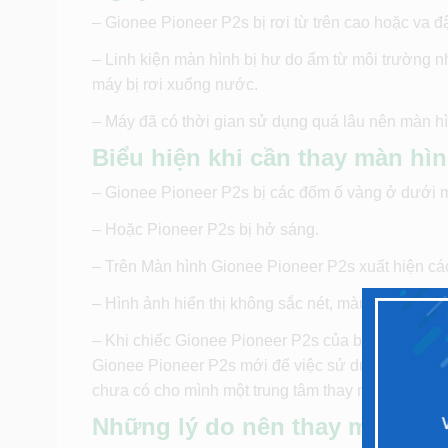
– Gionee Pioneer P2s bị rơi từ trên cao hoặc va 
– Linh kiện màn hình bị hư do ẩm từ môi trường n
máy bị rơi xuống nước.
– Máy đã có thời gian sử dụng quá lâu nên màn hì
Biểu hiện khi cần thay màn hì
– Gionee Pioneer P2s bị các đốm ố vàng ở dưới m
– Hoặc Pioneer P2s bị hở sáng.
– Trên Màn hình Gionee Pioneer P2s xuất hiện các
– Hình ảnh hiển thị không sắc nét, màu sắc loang 
– Khi chiếc Gionee Pioneer P2s của bạn có những
Gionee Pioneer P2s mới để việc sử dụng và liên 
chưa có cho mình một trung tâm thay màn hình Gio
Những lý do nên thay màn hình