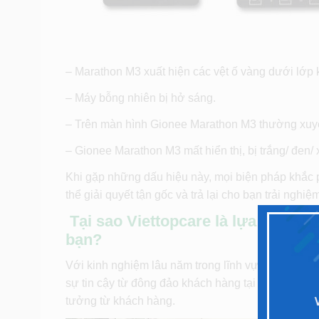
– Marathon M3 xuất hiện các vệt ố vàng dưới lớp 
– Máy bỗng nhiên bị hở sáng.
– Trên màn hình Gionee Marathon M3 thường xuyên
– Gionee Marathon M3 mất hiển thị, bị trắng/ đen/
Khi gặp những dấu hiệu này, mọi biện pháp khắc ph
thể giải quyết tận gốc và trả lại cho bạn trải nghi
Tại sao Viettopcare là lựa chọn 
bạn?
Với kinh nghiệm lâu năm trong lĩnh vực sửa chữa,
sự tin cậy từ đông đảo khách hàng tại TPHCM. Nh
tưởng từ khách hàng.