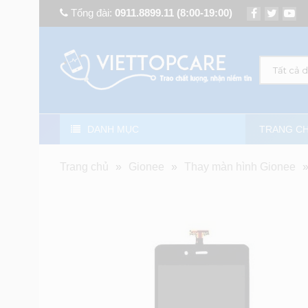
Tổng đài:
0911.8899.11
(8:00-19:00)
Tất cả 
DANH MỤC
TRANG C
Trang chủ
»
Gionee
»
Thay màn hình Gionee