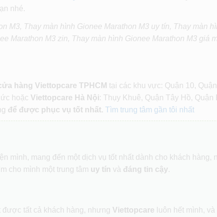
bạn nhé.
on M3, Thay màn hình Gionee Marathon M3 uy tín, Thay màn h
nee Marathon M3 zin, Thay màn hình Gionee Marathon M3 giá 
 cửa hàng Viettopcare TPHCM
tại các khu vực: Quận 10, Quận
Đức hoặc
Viettopcare Hà Nội
: Thụy Khuê, Quận Tây Hồ, Quận 
ng
để được phục vụ tốt nhất.
Tìm trung tâm gần tôi nhất
hiện mình, mang đến một dịch vụ tốt nhất dành cho khách hàng,
ìm cho mình một trung tâm
uy tín
và
đáng tin cậy
.
ết được tất cả khách hàng, nhưng
Viettopcare
luôn hết mình, và