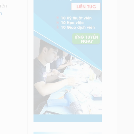
trên
h