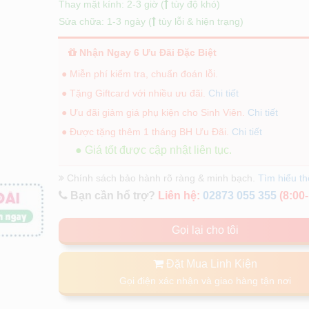
Thay mặt kính: 2-3 giờ (
tùy độ khó)
Sửa chữa: 1-3 ngày (
tùy lỗi & hiện trạng)
Nhận Ngay 6 Ưu Đãi Đặc Biệt
● Miễn phí kiểm tra, chuẩn đoán lỗi.
● Tặng Giftcard với nhiều ưu đãi.
Chi tiết
● Ưu đãi giảm giá phụ kiện cho Sinh Viên.
Chi tiết
● Được tặng thêm 1 tháng BH Ưu Đãi.
Chi tiết
● Giá tốt được cập nhật liên tục.
Chính sách bảo hành rõ ràng & minh bạch.
Tìm hiểu t
Bạn cần hổ trợ?
Liên hệ:
02873 055 355
(8:00-
Gọi lại cho tôi
Đặt Mua Linh Kiện
Gọi điện xác nhận và giao hàng tận nơi