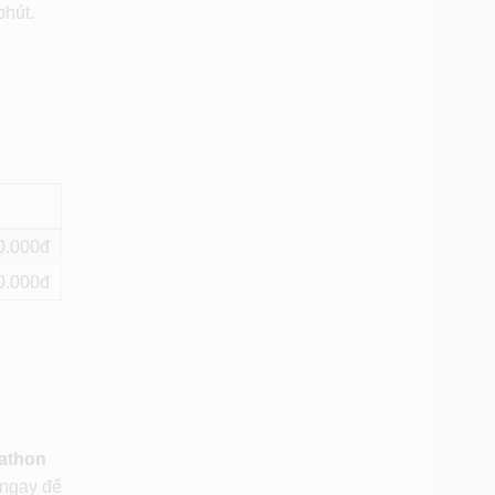
phút.
0
0
rathon
 ngay để