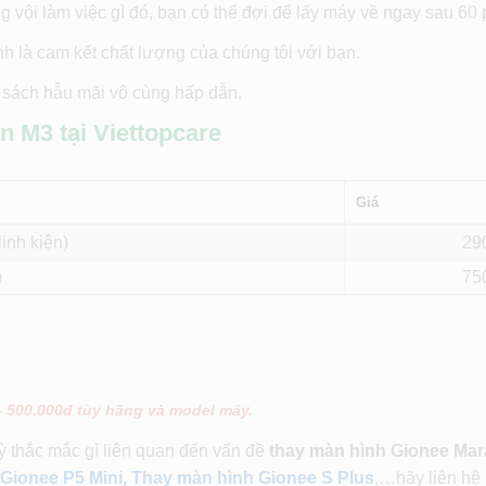
vội làm việc gì đó, bạn có thể đợi để lấy máy về ngay sau 60 
nh là cam kết chất lượng của chúng tôi với bạn.
h sách hẫu mãi vô cùng hấp dẫn.
 M3 tại Viettopcare
Giá
inh kiện)
29
)
75
– 500.000đ tùy hãng và model máy.
kỳ thắc mắc gì liên quan đến vấn đề
thay màn hình Gionee Ma
Gionee P5 Mini
,
Thay màn hình Gionee S Plus
,…hãy liên hệ