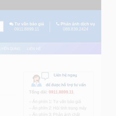
Tư vấn báo giá
Phản ánh dịch vụ
0911.8899.11
088.839.2424
UYỂN DỤNG
LIÊN HỆ
Tổng đài:
0911.8899.11
– Ấn phím 1: Tư vấn báo giá
– Ấn phím 2: Hỏi tình trạng máy
– Ấn phím 3: Phản ánh chất