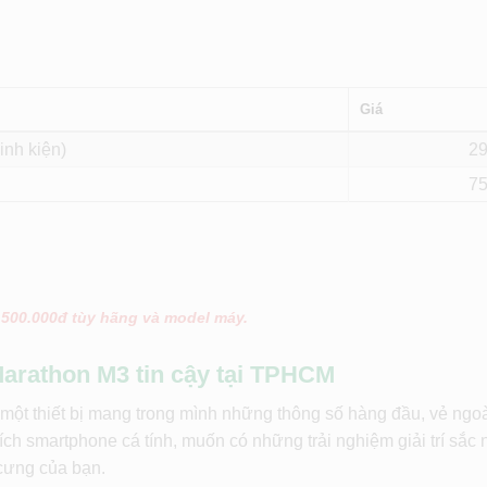
Giá
inh kiện)
2
7
 500.000đ tùy hãng và model máy.
arathon M3 tin cậy tại TPHCM
t thiết bị mang trong mình những thông số hàng đầu, vẻ ngoài
ích smartphone cá tính, muốn có những trải nghiệm giải trí sắc 
 cưng của bạn.