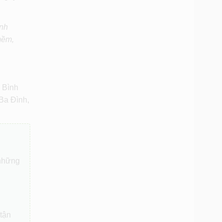
ình
mềm,
 Bình
Ba Đình,
 những
 tận