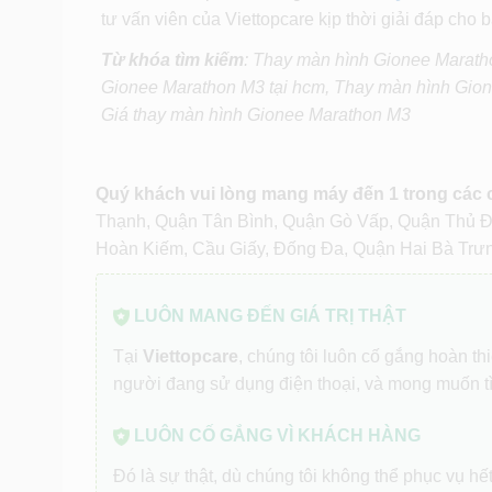
tư vấn viên của Viettopcare kịp thời giải đáp cho 
Từ khóa tìm kiếm
: Thay màn hình Gionee Marath
Gionee Marathon M3 tại hcm, Thay màn hình Gio
Giá thay màn hình Gionee Marathon M3
Quý khách vui lòng mang máy đến 1 trong các
Thạnh, Quận Tân Bình, Quận Gò Vấp, Quận Thủ 
Hoàn Kiếm, Cầu Giấy, Đống Đa, Quận Hai Bà Trư
LUÔN MANG ĐẾN GIÁ TRỊ THẬT
Tại
Viettopcare
, chúng tôi luôn cố gắng hoàn t
người đang sử dụng điện thoại, và mong muốn t
LUÔN CỐ GẮNG VÌ KHÁCH HÀNG
Đó là sự thật, dù chúng tôi không thể phục vụ h