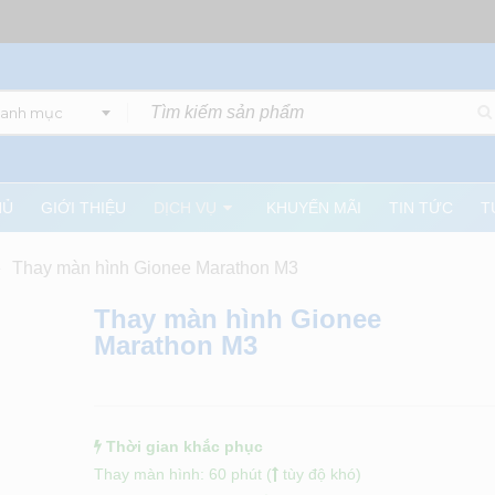
danh mục
HỦ
GIỚI THIỆU
DỊCH VỤ
KHUYẾN MÃI
TIN TỨC
T
»
Thay màn hình Gionee Marathon M3
Thay màn hình Gionee
Marathon M3
Thời gian khắc phục
Thay màn hình: 60 phút (
tùy độ khó)