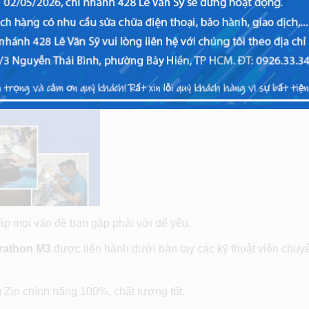
đáp mọi vấn đề bạn gặp phải với dế yêu.
rathon M3
được tiến hành dưới bàn tay các kỹ thuật viên chuy
 Zin chính hãng 100%, chất lượng tốt.