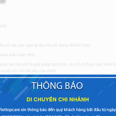
kính
 có các sọc ngang dọc khi sử dụng rất khó chịu.
 xanh toàn màn hình.
ục tại nhà chỉ là giải pháp tạm thời, và chỉ có thay màn hình 
ệm tuyệt vời với dế yêu của mình.
thay màn hình Gionee Marathone M3 đáng tin
 thay màn hình smartphone, Viettopcare đã và đang tiếp tục n
ờ sự Uy tín và chất lượng chính mà Viettopcare nhận được sự 