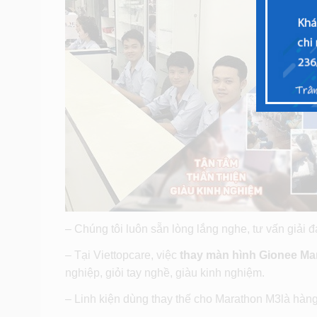
– Chúng tôi luôn sẵn lòng lắng nghe, tư vấn giải 
– Tại Viettopcare, việc
thay màn hình Gionee Ma
nghiệp, giỏi tay nghề, giàu kinh nghiệm.
– Linh kiện dùng thay thế cho Marathon M3là hàng