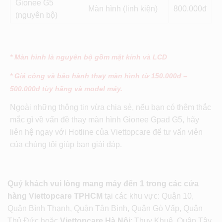
Gionee G5
Màn hình (linh kiện)
800
(nguyên bộ)
* Màn hình là nguyên bộ gồm mặt kính và LCD
* Giá công và bảo hành thay màn hình từ 150.000đ –
500.000đ tùy hãng và model máy.
Ngoài những thông tin vừa chia sẻ, nếu bạn có thêm thắc
mắc gì về vấn đề thay màn hình Gionee Gpad G5, hãy
liên hệ ngay với Hotline của Viettopcare để tư vấn viên
của chúng tôi giúp bạn giải đáp.
Quý khách vui lòng mang máy đến 1 trong các cửa
hàng Viettopcare TPHCM
tại các khu vực: Quận 10,
Quận Bình Thạnh, Quận Tân Bình, Quận Gò Vấp, Quận
Thủ Đức hoặc
Viettopcare Hà Nội
: Thụy Khuê, Quận Tây