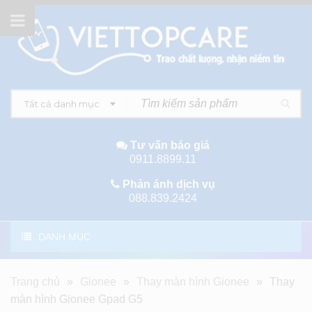
Tất cả danh mục
Tư vấn báo giá
0911.8899.11
Phản ánh dịch vụ
088.839.2424
DANH MỤC
Trang chủ
»
Gionee
»
Thay màn hình Gionee
»
Thay
màn hình Gionee Gpad G5