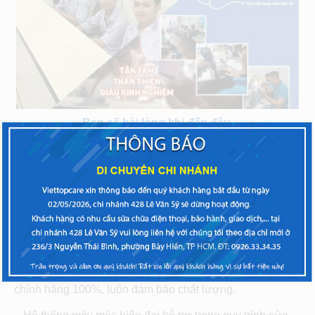
Bạn sẽ hài lòng khi đến đây
– Bạn có thắc mắc hay khó khăn cần tư vấn, những giao
dịch viên Viettopcare luôn sẵn sàng giải đáp hoàn toàn
miễn phí giúp bạn.
– Việc
thay màn hình Gionee
Gpad G5 ở Viettopcare
được tiến hành dưới bàn tay những kỹ thuật viên hàng
đầu, kinh nghiệm lâu năm.
– Linh kiện thay thế cho Gionee Gpad G5 là hàng Zin
chính hãng 100%, luôn đảm bảo chất lượng.