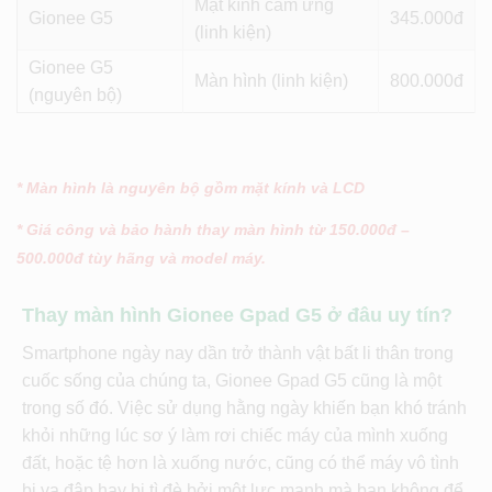
Mặt kính cảm ứng
Gionee G5
345
(linh kiện)
Gionee G5
Màn hình (linh kiện)
800
(nguyên bộ)
* Màn hình là nguyên bộ gồm mặt kính và LCD
* Giá công và bảo hành thay màn hình từ 150.000đ –
500.000đ tùy hãng và model máy.
Thay màn hình Gionee Gpad G5 ở đâu uy tín?
Smartphone ngày nay dần trở thành vật bất li thân trong
cuốc sống của chúng ta, Gionee Gpad G5 cũng là một
trong số đó. Việc sử dụng hằng ngày khiến bạn khó tránh
khỏi những lúc sơ ý làm rơi chiếc máy của mình xuống
đất, hoặc tệ hơn là xuống nước, cũng có thể máy vô tình
bị va đập hay bị tì đè bởi một lực mạnh mà bạn không để