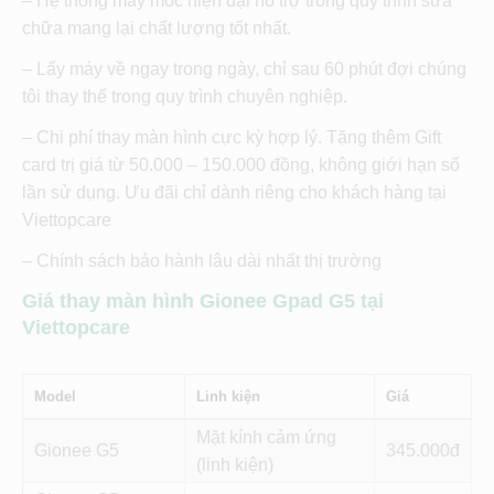
– Hệ thống máy móc hiện đại hỗ trợ trong quy trình sửa
chữa mang lại chất lượng tốt nhất.
– Lấy máy về ngay trong ngày, chỉ sau 60 phút đợi chúng
tôi thay thế trong quy trình chuyên nghiệp.
– Chi phí thay màn hình cực kỳ hợp lý. Tặng thêm Gift
card trị giá từ 50.000 – 150.000 đồng, không giới hạn số
lần sử dụng. Ưu đãi chỉ dành riêng cho khách hàng tại
Viettopcare
– Chính sách bảo hành lâu dài nhất thị trường
Giá thay màn hình Gionee Gpad G5 tại
Viettopcare
Model
Linh kiện
Giá
Mặt kính cảm ứng
Gionee G5
345
(linh kiện)