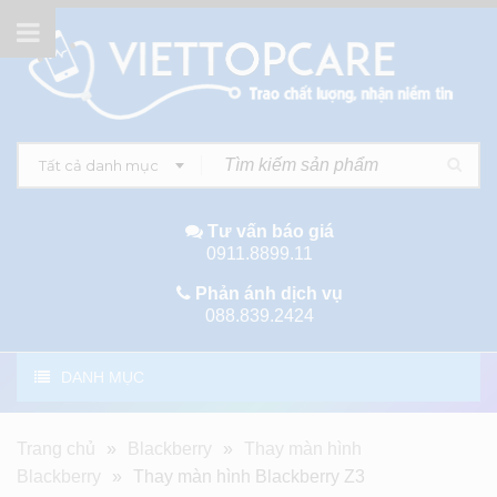
Tất cả danh mục
Tư vấn báo giá
0911.8899.11
Phản ánh dịch vụ
088.839.2424
DANH MỤC
Trang chủ
»
Blackberry
»
Thay màn hình
Blackberry
»
Thay màn hình Blackberry Z3