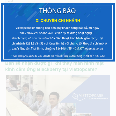
Z3
Blackberry
Mặt kính cảm ứng (linh
400
Z3
kiện)
* Màn hình là nguyên bộ gồm mặt kính và LCD
* Giá công và bảo hành thay màn hình từ 150.000đ –
500.000đ tùy hãng và model máy.
Bạn sẽ nhận được gì khi thay màn hình mặt
kính cảm ứng Blackberry tại Viettopcare?