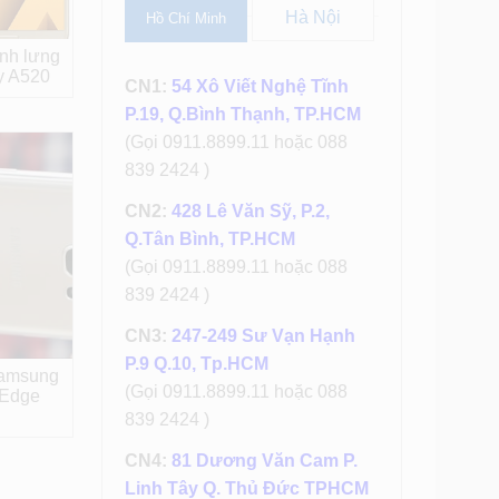
Hà Nội
Hồ Chí Minh
ính lưng
y A520
CN1:
54 Xô Viết Nghệ Tĩnh
P.19, Q.Bình Thạnh, TP.HCM
(Gọi 0911.8899.11 hoặc 088
839 2424 )
CN2:
428 Lê Văn Sỹ, P.2,
Q.Tân Bình, TP.HCM
(Gọi 0911.8899.11 hoặc 088
839 2424 )
CN3:
247-249 Sư Vạn Hạnh
P.9 Q.10, Tp.HCM
Samsung
(Gọi 0911.8899.11 hoặc 088
 Edge
839 2424 )
CN4:
81 Dương Văn Cam P.
Linh Tây Q. Thủ Đức TPHCM