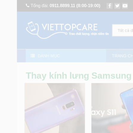
Tổng đài:
0911.8899.11
(8:00-19:00)
Tất cả 
DANH MỤC
TRANG C
Thay kính lưng Samsung