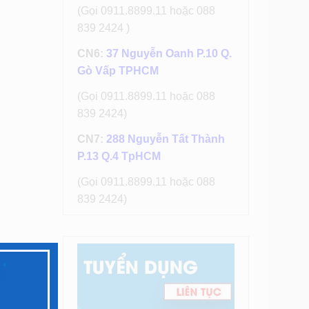
(Gọi 0911.8899.11 hoặc 088
839 2424 )
CN6:
37 Nguyễn Oanh P.10 Q.
Gò Vấp TPHCM
(Gọi 0911.8899.11 hoặc 088
839 2424)
CN7:
288 Nguyễn Tất Thành
P.13 Q.4 TpHCM
(Gọi 0911.8899.11 hoặc 088
839 2424)