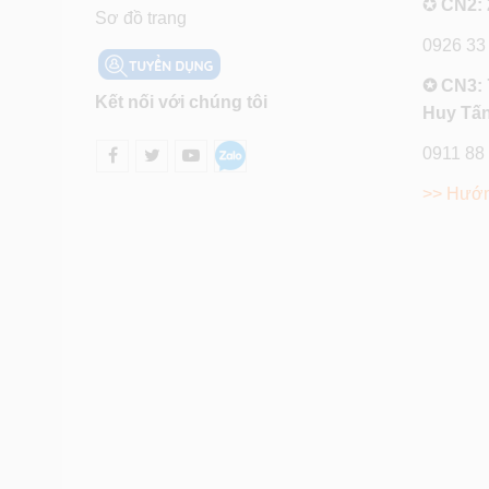
✪
CN2: 
Sơ đồ trang
0926 33
✪ CN3: 
Kết nối với chúng tôi
Huy Tấn
0911 88
>> Hướn