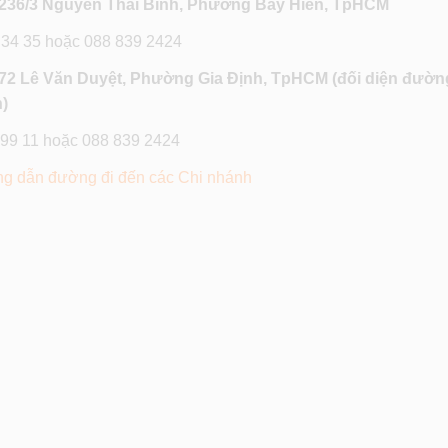
236/3 Nguyễn Thái Bình, Phường Bảy Hiền, TpHCM
 34 35 hoặc 088 839 2424
72 Lê Văn Duyệt, Phường Gia Định, TpHCM
(đối diện đườn
)
 99 11 hoặc 088 839 2424
g dẫn đường đi đến các Chi nhánh