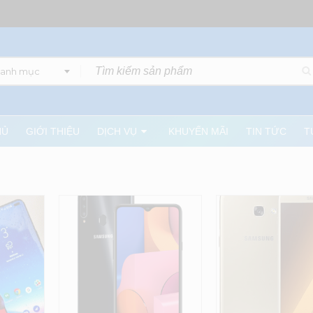
danh mục
HỦ
GIỚI THIỆU
DỊCH VỤ
KHUYẾN MÃI
TIN TỨC
T