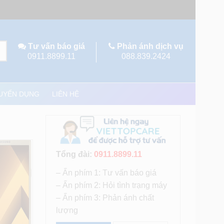
Tư vấn báo giá
Phản ánh dịch vụ
0911.8899.11
088.839.2424
UYỂN DỤNG
LIÊN HỆ
Tổng đài:
0911.8899.11
– Ấn phím 1: Tư vấn báo giá
– Ấn phím 2: Hỏi tình trạng máy
– Ấn phím 3: Phản ánh chất
lượng