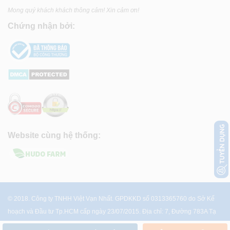
Mong quý khách khách thông cảm! Xin cảm ơn!
Chứng nhận bởi:
Website cùng hệ thống:
© 2018. Công ty TNHH Việt Vạn Nhất. GPDKKD số 0313365760 do Sở Kế
hoạch và Đầu tư Tp.HCM cấp ngày 23/07/2015. Địa chỉ: 7, Đường 783A Tạ
Quang Bửu, P.4, Q.8, Tp.HCM