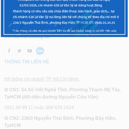
Chính sách bảo mật
Sơ đồ trang
Kết nối với chúng tôi
THÔNG TIN LIÊN HỆ
Hệ thống chi nhánh TP Hồ Chí Minh:
✪
CN1: 54 Xô Viết Nghệ Tĩnh, Phường Thạnh Mỹ Tây,
TpHCM (đối diện đường Nguyễn Cửu Vân)
0911 88 99 11 hoặc 088 839 2424
✪
CN2: 236/3 Nguyễn Thái Bình, Phường Bảy Hiền,
TpHCM