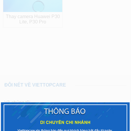
Thay camera Huawei P30
Lite, P30 Pro
ĐÔI NÉT VỀ VIETTOPCARE
Về chúng tôi
Chính sách bảo hành
Chính sách thanh toán, giao nhận