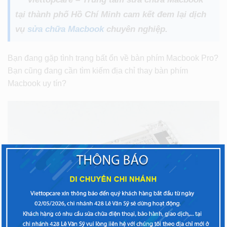
tại thành phố Hồ Chí Minh cam kết đem lại dịch
vụ
sửa chữa Macbook
chuyên nghiệp.
Bạn đang gặp tình trạng bất ổn về bàn phím Macbook Pro?
Bạn cũng đang cần tìm kiếm địa chỉ thay bàn phím
Macbook uy tín?