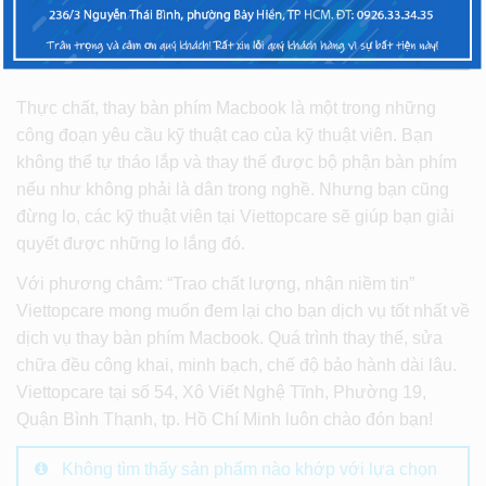
Thực chất, thay bàn phím Macbook là một trong những
công đoạn yêu cầu kỹ thuật cao của kỹ thuật viên. Bạn
không thể tự tháo lắp và thay thế được bộ phận bàn phím
nếu như không phải là dân trong nghề. Nhưng bạn cũng
đừng lo, các kỹ thuật viên tại Viettopcare sẽ giúp bạn giải
quyết được những lo lắng đó.
Với phương châm: “Trao chất lượng, nhận niềm tin”
Viettopcare mong muốn đem lại cho bạn dịch vụ tốt nhất về
dịch vụ thay bàn phím Macbook. Quá trình thay thế, sửa
chữa đều công khai, minh bạch, chế độ bảo hành dài lâu.
Viettopcare tại số 54, Xô Viết Nghệ Tĩnh, Phường 19,
Quận Bình Thạnh, tp. Hồ Chí Minh luôn chào đón bạn!
Không tìm thấy sản phẩm nào khớp với lựa chọn