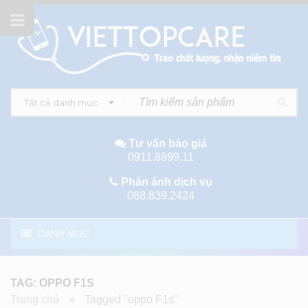
Tất cả danh mục
Tư vấn báo giá
0911.8899.11
Phản ánh dịch vụ
088.839.2424
DANH MỤC
TAG: OPPO F1S
Trang chủ
»
Tagged "oppo F1s"