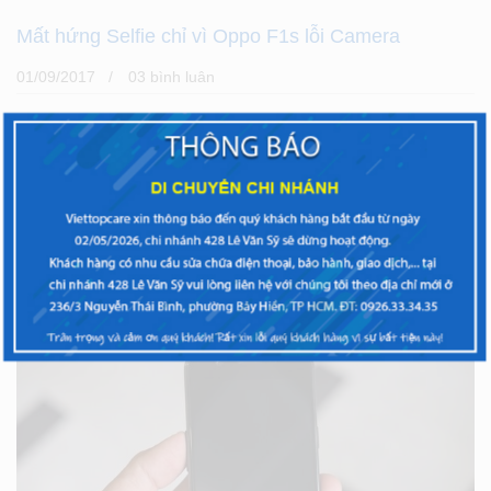
Mất hứng Selfie chỉ vì Oppo F1s lỗi Camera
01/09/2017
03 bình luân
Ngay từ khi mới ra mắt, Oppo F1s đã gây ấn tượng với
người dùng bởi thiết kế đẹp và đặc biệt là khả năng Selfie
cực đỉnh. Tuy nhiên, một số vấn đề phát sinh trong quá
trình sử
XEM THÊM