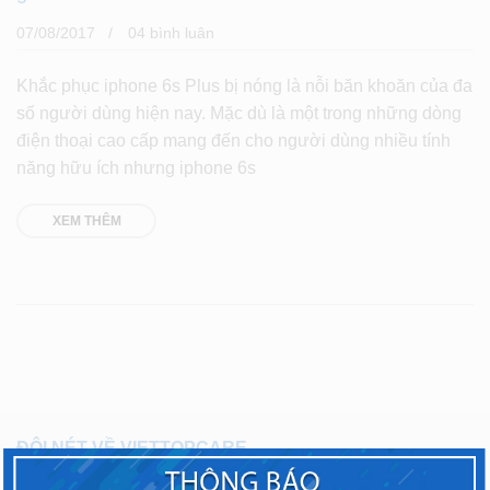
07/08/2017
04 bình luân
Khắc phục iphone 6s Plus bị nóng là nỗi băn khoăn của đa
số người dùng hiện nay. Mặc dù là một trong những dòng
điện thoại cao cấp mang đến cho người dùng nhiều tính
năng hữu ích nhưng iphone 6s
XEM THÊM
ĐÔI NÉT VỀ VIETTOPCARE