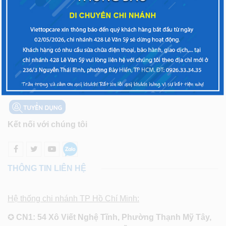
Về chúng tôi
Chính sách bảo hành
Chính sách thanh toán, giao nhận
Chính sách bảo mật
Sơ đồ trang
Kết nối với chúng tôi
THÔNG TIN LIÊN HỆ
Hệ thống chi nhánh TP Hồ Chí Minh:
✪
CN1: 54 Xô Viết Nghệ Tĩnh, Phường Thạnh Mỹ Tây,