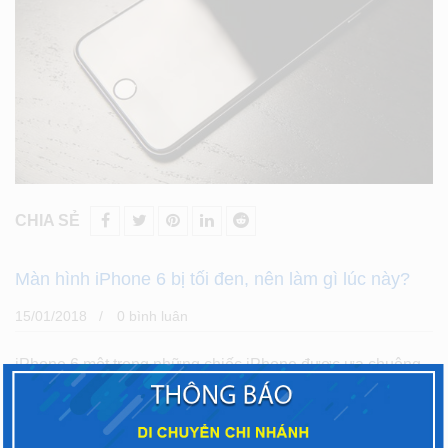
CHIA SẺ
Màn hình iPhone 6 bị tối đen, nên làm gì lúc này?
15/01/2018
0 bình luân
iPhone 6 một trong những chiếc iPhone được ưa chuộng
của Apple và dĩ nhiên chiếc smartphone này được ưa
chuộng không phải là điều gì bất ngờ, bởi cấu hình chất
lượng bên trong máy và thiết kế đẳng