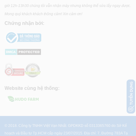
giờ 12h-13h30 chúng tôi vẫn nhận máy nhưng không thể sửa lấy ngay được.
Mong quý khách khách thông cảm! Xin cảm ơn!
Chứng nhận bởi:
Website cùng hệ thống:
© 2018. Công ty TNHH Việt Vạn Nhất. GPDKKD số 0313365760 do Sở Kế
hoạch và Đầu tư Tp.HCM cấp ngày 23/07/2015. Địa chỉ: 7, Đường 783A Tạ