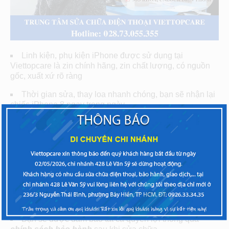
Linh kiện, phụ kiện iPhone được sử dụng tại
Viettopcare là zin chính hãng, zin chất lượng, có nguồn
gốc, xuất xứ rõ ràng
Thời gian sửa, thay loa nhanh chóng, bạn sẽ nhận lại
chiếc iPhone 8 ngay trong ngày.
Kỹ thuật viên có nhiều năm kinh nghiệm trong sửa
chữa, thay màn hình, mặt kính điện thoại iPhone,
Samsung, Sony,…
Bạn sẽ được tư vấn tình trạng, nguyên nhân xảy ra lỗi
trước khi sửa chữa ở chiếc iPhone
Bạn sẽ được hỗ trợ kiểm tra, tư vấn miễn phí mọi vấn
đề trên chiếc iPhone 8
Bạn sẽ được đảm bảo tất cả quyền lợi thông qua