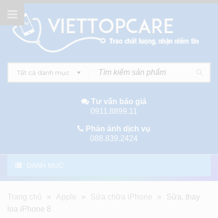
Tất cả danh mục
Tư vấn báo giá
0911.8899.11
Phản ánh dịch vụ
088.839.2424
DANH MỤC
Trang chủ
»
Apple
»
Sửa chữa iPhone
»
Sửa, thay
loa iPhone 8