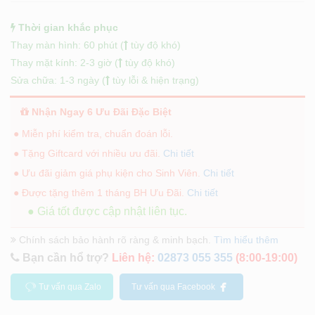
Thời gian khắc phục
Thay màn hình: 60 phút (
tùy độ khó)
Thay mặt kính: 2-3 giờ (
tùy độ khó)
Sửa chữa: 1-3 ngày (
tùy lỗi & hiện trạng)
Nhận Ngay 6 Ưu Đãi Đặc Biệt
● Miễn phí kiểm tra, chuẩn đoán lỗi.
● Tặng Giftcard với nhiều ưu đãi.
Chi tiết
● Ưu đãi giảm giá phụ kiện cho Sinh Viên.
Chi tiết
● Được tặng thêm 1 tháng BH Ưu Đãi.
Chi tiết
● Giá tốt được cập nhật liên tục.
Chính sách bảo hành rõ ràng & minh bạch.
Tìm hiểu thêm
Bạn cần hổ trợ?
Liên hệ:
02873 055 355
(8:00-19:00)
Tư vấn qua Zalo
Tư vấn qua Facebook