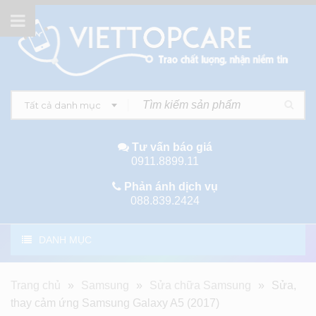
Tất cả danh mục
Tư vấn báo giá
0911.8899.11
Phản ánh dịch vụ
088.839.2424
DANH MỤC
Trang chủ
»
Samsung
»
Sửa chữa Samsung
»
Sửa,
thay cảm ứng Samsung Galaxy A5 (2017)