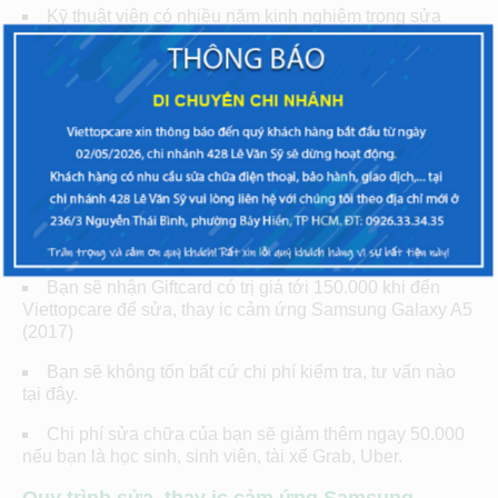
Kỹ thuật viên có nhiều năm kinh nghiệm trong sửa
chữa tất cả các lỗi trên điện thoại
Linh kiện, phụ kiện Samsung để thay phần cứng để
khắc phục lỗi trên chiếc A5 của bạn là hàng zin, zin linh
kiện chất lượng, có nguồn gốc, xuất xứ rõ ràng.
Thời gian bạn nhận lại chiếc A5 nhanh chóng, có thể
ngay trong ngày sửa chữa
Bạn sẽ được hỗ trợ tư vấn tận tình ngay cả trước, sau
khi sửa lỗi tại Viettopcare
Bạn sẽ nhận Giftcard có trị giá tới 150.000 khi đến
Viettopcare để sửa, thay ic cảm ứng Samsung Galaxy A5
(2017)
Bạn sẽ không tốn bất cứ chi phí kiểm tra, tư vấn nào
tại đây.
Chi phí sửa chữa của bạn sẽ giảm thêm ngay 50.000
nếu bạn là học sinh, sinh viên, tài xế Grab, Uber.
Quy trình sửa, thay ic cảm ứng Samsung