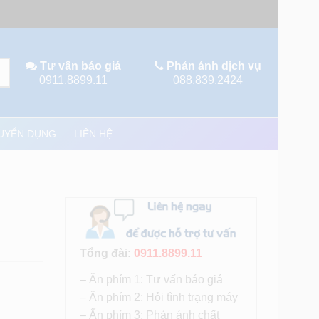
Tư vấn báo giá
Phản ánh dịch vụ
0911.8899.11
088.839.2424
UYỂN DỤNG
LIÊN HỆ
Tổng đài:
0911.8899.11
– Ấn phím 1: Tư vấn báo giá
– Ấn phím 2: Hỏi tình trạng máy
– Ấn phím 3: Phản ánh chất