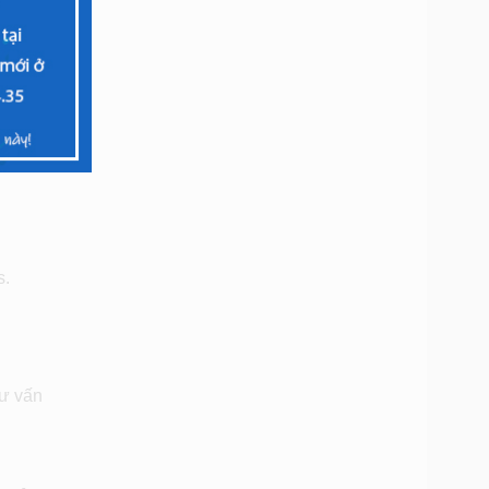
s.
tư vấn