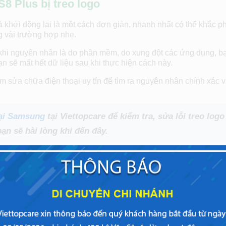
 Plus bị treo logo
 khởi động lại là một cách đơn giản, nhanh nhất có thể khắc ph
g vài trường hợp nhẹ.
khi nguyên nhân là do phần mềm, do xung đột các ứng dụng, b
ạn sẽ mất hết dữ liệu sau khi thực hiện cách này.
âm sửa chữa điện thoại uy tín để tìm ra nguyên nhân chính xác 
oại Samsung
tại Viettopcare để kiểm tra, sửa lỗi treo logo
n sẽ hài lòng khi đến đây.
a lỗi treo logo Samsung Galaxy S8 Plus, vì