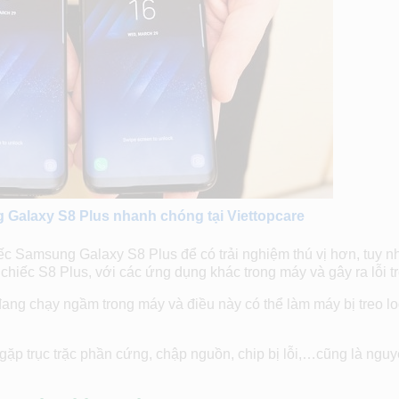
g Galaxy S8 Plus nhanh chóng tại Viettopcare
c Samsung Galaxy S8 Plus để có trải nghiệm thú vị hơn, tuy nh
hiếc S8 Plus, với các ứng dụng khác trong máy và gây ra lỗi tr
ng chạy ngầm trong máy và điều này có thể làm máy bị treo l
p trục trặc phần cứng, chập nguồn, chip bị lỗi,…cũng là ngu