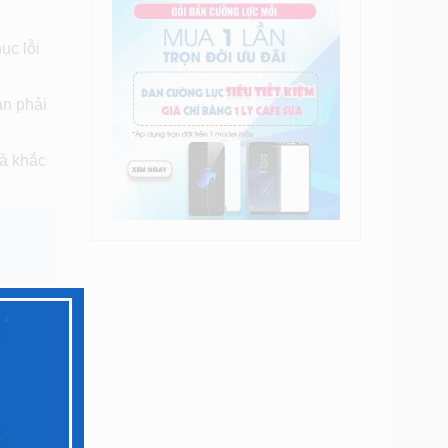
ục lỗi
ạn phải
và khắc
 sao?