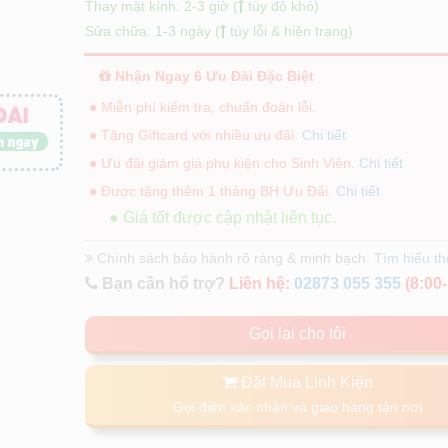
Thay mặt kính: 2-3 giờ (
tùy độ khó)
Sửa chữa: 1-3 ngày (
tùy lỗi & hiện trạng)
Nhận Ngay 6 Ưu Đãi Đặc Biệt
● Miễn phí kiểm tra, chuẩn đoán lỗi.
● Tặng Giftcard với nhiều ưu đãi.
Chi tiết
● Ưu đãi giảm giá phụ kiện cho Sinh Viên.
Chi tiết
● Được tặng thêm 1 tháng BH Ưu Đãi.
Chi tiết
● Giá tốt được cập nhật liên tục.
Chính sách bảo hành rõ ràng & minh bạch.
Tìm hiểu t
Bạn cần hổ trợ?
Liên hệ:
02873 055 355
(8:00-
Gọi lại cho tôi
Đặt Mua Linh Kiện
Gọi điện xác nhận và giao hàng tận nơi