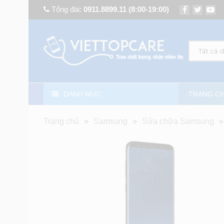
Tổng đài:
0911.8899.11
(8:00-19:00)
Tất cả 
DANH MỤC
TRANG C
Trang chủ
»
Samsung
»
Sửa chữa Samsung
»