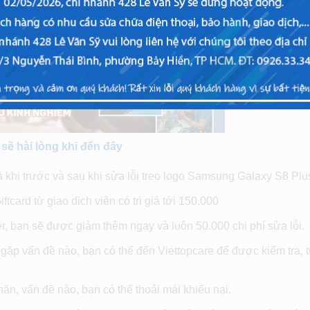
sẽ hài lòng khi đến đây
 khi trước và sau khi sửa lỗi treo logo Samsung Galaxy S8 Plu
ftcard từ giao dịch viên có trị giá tới 150.000
er, bạn sẽ được giảm thêm ngay và luôn 50.000 chi phí sửa lỗi.
ặp vấn đề nào, bạn có thể đến Viettopcare để được kiểm tra, 
hăn, vấn đề nào, bạn có thể thoải mái khiếu nại.