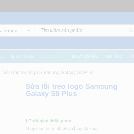
danh mục
HỦ
GIỚI THIỆU
DỊCH VỤ
KHUYẾN MÃI
TIN TỨC
T
Sửa lỗi treo logo Samsung Galaxy S8 Plus
Sửa lỗi treo logo Samsung
Galaxy S8 Plus
Thời gian khắc phục
Thay màn hình: 60 phút (
tùy độ khó)