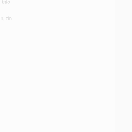
h bảo
n, zin