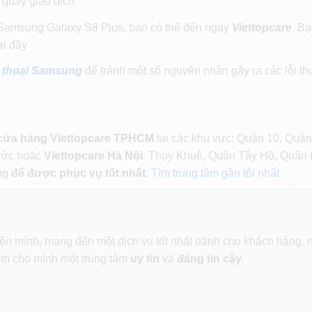
i quầy giao dịch
ếc Samsung Galaxy S8 Plus, bạn có thể đến ngay
Viettopcare
. Bạ
ại đây
 thoại Samsung
để tránh một số nguyên nhân gây ra các lỗi t
 cửa hàng Viettopcare TPHCM
tại các khu vực: Quận 10, Quận
Đức hoặc
Viettopcare Hà Nội
: Thụy Khuê, Quận Tây Hồ, Quận 
ng
để được phục vụ tốt nhất.
Tìm trung tâm gần tôi nhất
hiện mình, mang đến một dịch vụ tốt nhất dành cho khách hàng,
ìm cho mình một trung tâm
uy tín
và
đáng tin cậy
.