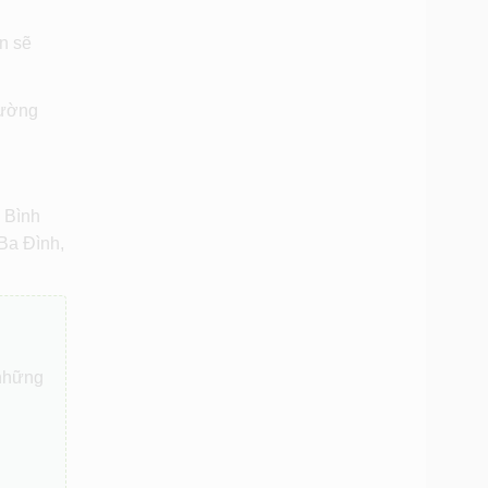
n sẽ
hường
 Bình
Ba Đình,
 những