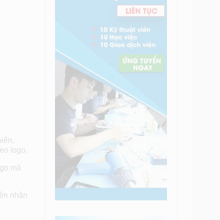
iên,
eo logo.
ogo mà
yên nhân