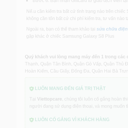
Bước 6: Bạn nhận Giftcard từ giao dịch viên tạ
Nế.u cần kiểm tra bất cứ tình trạng nào trên chi
không cần tốn bất cứ chi phí kiểm tra, tư vấn nào t
Ngoài ra, bạn có thể tham khảo tại
sửa chữa điện
gặp khác ở chiếc Samsung Galaxy S8 Plus
Quý khách vui lòng mang máy đến 1 trong các
Thạnh, Quận Tân Bình, Quận Gò Vấp, Quận Thủ 
Hoàn Kiếm, Cầu Giấy, Đống Đa, Quận Hai Bà Trư
LUÔN MANG ĐẾN GIÁ TRỊ THẬT
Tại
Viettopcare
, chúng tôi luôn cố gắng hoàn t
người đang sử dụng điện thoại, và mong muốn t
LUÔN CỐ GẮNG VÌ KHÁCH HÀNG