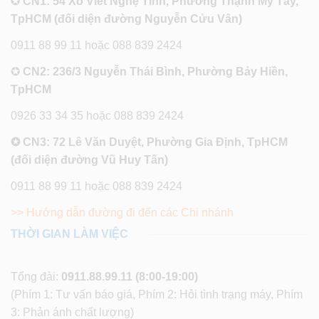
✪
CN1: 54 Xô Viết Nghệ Tĩnh, Phường Thạnh Mỹ Tây,
TpHCM (đối diện đường Nguyễn Cửu Vân)
0911 88 99 11 hoặc 088 839 2424
✪
CN2: 236/3 Nguyễn Thái Bình, Phường Bảy Hiền,
TpHCM
0926 33 34 35 hoặc 088 839 2424
✪ CN3: 72 Lê Văn Duyệt, Phường Gia Định, TpHCM
(đối diện đường Vũ Huy Tấn)
0911 88 99 11 hoặc 088 839 2424
>> Hướng dẫn đường đi đến các Chi nhánh
THỜI GIAN LÀM VIỆC
Tổng đài:
0911.88.99.11
(8:00-19:00)
(Phím 1: Tư vấn báo giá, Phím 2: Hỏi tình trạng máy, Phím
3: Phản ánh chất lượng)