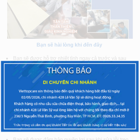
Bạn sẽ hài lòng khi đến đây
Bạn sẽ được hỗ trợ nhiệt tình ngay cả trước và sau
khi sửa chữa điện thoại tại đây.
Bạn sẽ nhận Giftcard trị giá tới 150.000 khi sửa lỗi
Bạn sẽ được giảm thêm ngay 50.000 chi phí sửa
chữa nếu là học sinh, sinh viên, tài xế Grab, Uber.
Bạn sẽ không phải tốn bất cứ chi phí kiểm tra, tư vấn
nào trên chiếc Samsung Galaxy J5 Prime
Bạn sẽ được thoải mái khiếu nại mọi khó khăn khi
đem máy sửa lỗi treo logo tại Viettopcare
Bạn sẽ được đảm bảo quyền lợi sau khi sửa lỗi treo