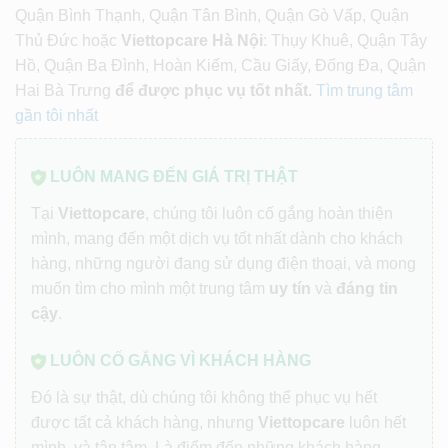
Quận Bình Thạnh, Quận Tân Bình, Quận Gò Vấp, Quận
Thủ Đức hoặc
Viettopcare Hà Nội
: Thụy Khuê, Quận Tây
Hồ, Quận Ba Đình, Hoàn Kiếm, Cầu Giấy, Đống Đa, Quận
Hai Bà Trưng
để được phục vụ tốt nhất.
Tìm trung tâm
gần tôi nhất
LUÔN MANG ĐẾN GIÁ TRỊ THẬT
Tại
Viettopcare
, chúng tôi luôn cố gắng hoàn thiện
mình, mang đến một dịch vụ tốt nhất dành cho khách
hàng, những người đang sử dụng điện thoại, và mong
muốn tìm cho mình một trung tâm
uy tín
và
đáng tin
cậy
.
LUÔN CỐ GẮNG VÌ KHÁCH HÀNG
Đó là sự thật, dù chúng tôi không thể phục vụ hết
được tất cả khách hàng, nhưng
Viettopcare
luôn hết
mình, và tận tâm. Là điểm đến những khách hàng