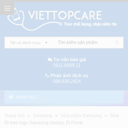
Tất cả danh mục
Tư vấn báo giá
0911.8899.11
Phản ánh dịch vụ
088.839.2424
DANH MỤC
Trang chủ
»
Samsung
»
Sửa chữa Samsung
»
Sửa
lỗi treo logo Samsung Galaxy J5 Prime