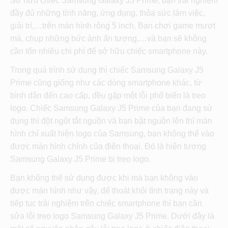
Sở hữu chiếc Samsung Galaxy J5 Prime, bạn trải nghiệm
đầy đủ những tính năng, ứng dụng, thỏa sức làm việc,
giải trí,…trên màn hình rộng 5 inch. Bạn chơi game mượt
mà, chụp những bức ảnh ấn tượng,…và bạn sẽ không
cần tốn nhiều chi phí để sở hữu chiếc smartphone này.
Trong quá trình sử dụng thì chiếc Samsung Galaxy J5
Prime cũng giống như các dòng smartphone khác, từ
bình dân đến cao cấp, đều gặp một lỗi phổ biến là treo
logo. Chiếc Samsung Galaxy J5 Prime của bạn đang sử
dụng thì đột ngột tắt nguồn và bạn bật nguồn lên thì màn
hình chỉ xuất hiện logo của Samsung, bạn không thể vào
được màn hình chính của điện thoại. Đó là hiện tượng
Samsung Galaxy J5 Prime bị treo logo.
Bạn không thể sử dụng được khi mà bạn không vào
được màn hình như vậy, để thoát khỏi tình trạng này và
tiếp tục trải nghiệm trên chiếc smartphone thì bạn cần
sửa lỗi treo logo Samsung Galaxy J5 Prime. Dưới đây là