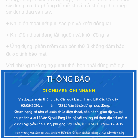
sử dụng mã dự phòng để mở khoá mà không cho phép
sử dụng dấu vân tay:
+ Khi điện thoại hết pin, sạc pin và khởi động lại
+ Khi điện thoại đang tắt nguồn và khởi động lại
+ Ứng dụng, phần mềm của bên thứ 3 không đảm bảo
được tính bảo mật
Với những trường hợp như thế, bạn phải dùng mã dự
phòng để mở khoá. Và một lời khuyên dành cho bạn là
đừng nên sử dụng những ứng dụng của bên thứ 3 về
mở-khoá nhanh màn hình hay bảo mật, vì trên thực tế nó
chẳng bảo mật tí nào. Nếu như bạn đã lỡ cài đặt những
ứng dụng đó thì hãy nhanh chóng gỡ bỏ nhé.
Sửa chữa điện thoại Samsung Galaxy J7
Prime
không nhận dấu vân tay tại Viettopcare