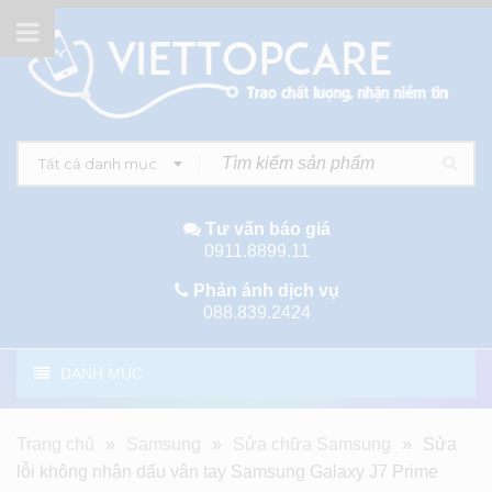
Tất cả danh mục
Tư vấn báo giá
0911.8899.11
Phản ánh dịch vụ
088.839.2424
DANH MỤC
Trang chủ
»
Samsung
»
Sửa chữa Samsung
»
Sửa
lỗi không nhận dấu vân tay Samsung Galaxy J7 Prime