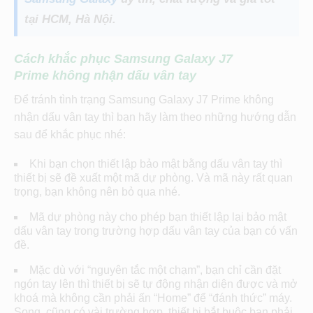
tại HCM, Hà Nội.
Cách khắc phục Samsung Galaxy J7
Prime
không nhận dấu vân tay
Để tránh tình trạng Samsung Galaxy J7 Prime không
nhận dấu vân tay thì bạn hãy làm theo những hướng dẫn
sau để khắc phục nhé:
Khi bạn chọn thiết lập bảo mật bằng dấu vân tay thì
thiết bị sẽ đề xuất một mã dự phòng. Và mã này rất quan
trọng, bạn không nên bỏ qua nhé.
Mã dự phòng này cho phép bạn thiết lập lại bảo mật
dấu vân tay trong trường hợp dấu vân tay của bạn có vấn
đề.
Mặc dù với “nguyên tắc một chạm”, bạn chỉ cần đặt
ngón tay lên thì thiết bị sẽ tự động nhận diện được và mở
khoá mà không cần phải ấn “Home” để “đánh thức” máy.
Song, cũng có vài trường hợp, thiết bị bắt buộc bạn phải