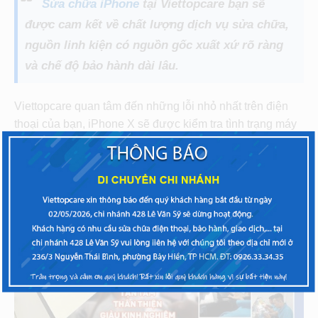
Sửa chữa iPhone
tại Viettopcare bạn sẽ
được cam kết về chất lượng dịch vụ sửa chữa,
nguồn linh kiện có nguồn gốc xuất xứ rõ ràng
và chế độ bảo hành dài lâu.
Viettopcare quan tâm đến những lỗi nhỏ nhất trên điện
thoại của bạn, iPhone X sẽ được kiểm tra tình trạng máy
miễn phí trước khi tiến hành công đoạn sửa chữa.