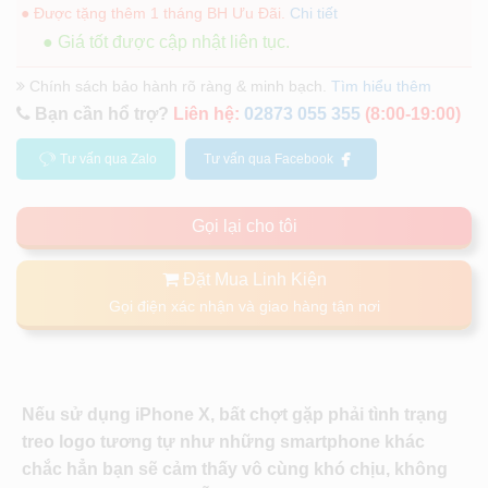
● Được tặng thêm 1 tháng BH Ưu Đãi.
Chi tiết
● Giá tốt được cập nhật liên tục.
Chính sách bảo hành rõ ràng & minh bạch.
Tìm hiểu thêm
Bạn cần hổ trợ?
Liên hệ:
02873 055 355
(8:00-19:00)
Tư vấn qua Zalo
Tư vấn qua Facebook
Gọi lại cho tôi
Đặt Mua Linh Kiện
Gọi điện xác nhận và giao hàng tận nơi
Nếu sử dụng iPhone X, bất chợt gặp phải tình trạng
treo logo tương tự như những smartphone khác
chắc hẳn bạn sẽ cảm thấy vô cùng khó chịu, không