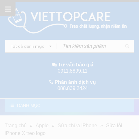
Tất cả danh mục
Tư vấn báo giá
0911.8899.11
Phản ánh dịch vụ
088.839.2424
DANH MỤC
Trang chủ
»
Apple
»
Sửa chữa iPhone
»
Sửa lỗi
iPhone X treo logo