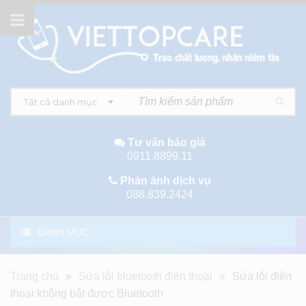
Tất cả danh mục
Tư vấn báo giá
0911.8899.11
Phản ánh dịch vụ
088.839.2424
DANH MỤC
Trang chủ
»
Sửa lỗi bluetooth điện thoại
»
Sửa lỗi điện
thoại không bật được Bluetooth