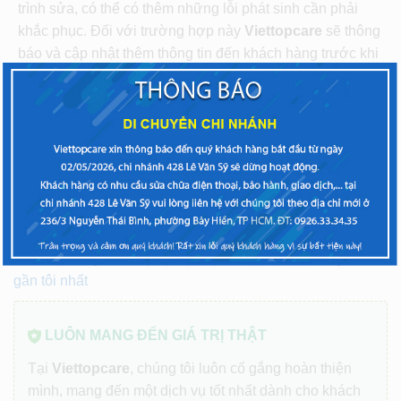
trình sửa, có thể có thêm những lỗi phát sinh cần phải
khắc phục. Đối với trường hợp này
Viettopcare
sẽ thông
báo và cập nhật thêm thông tin đến khách hàng trước khi
can thiệp sâu hơn vào các linh kiện.
Quý khách vui lòng mang máy đến 1 trong các cửa
hàng Viettopcare TPHCM
tại các khu vực: Quận 10,
Quận Bình Thạnh, Quận Tân Bình, Quận Gò Vấp, Quận
Thủ Đức hoặc
Viettopcare Hà Nội
: Thụy Khuê, Quận Tây
Hồ, Quận Ba Đình, Hoàn Kiếm, Cầu Giấy, Đống Đa, Quận
Hai Bà Trưng
để được phục vụ tốt nhất.
Tìm trung tâm
gần tôi nhất
LUÔN MANG ĐẾN GIÁ TRỊ THẬT
Tại
Viettopcare
, chúng tôi luôn cố gắng hoàn thiện
mình, mang đến một dịch vụ tốt nhất dành cho khách