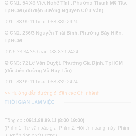
✪
CN1: 54 Xô Viết Nghệ Tĩnh, Phường Thạnh Mỹ Tây,
TpHCM (đối diện đường Nguyễn Cửu Vân)
0911 88 99 11 hoặc 088 839 2424
✪
CN2: 236/3 Nguyễn Thái Bình, Phường Bảy Hiền,
TpHCM
0926 33 34 35 hoặc 088 839 2424
✪ CN3: 72 Lê Văn Duyệt, Phường Gia Định, TpHCM
(đối diện đường Vũ Huy Tấn)
0911 88 99 11 hoặc 088 839 2424
>> Hướng dẫn đường đi đến các Chi nhánh
THỜI GIAN LÀM VIỆC
Tổng đài:
0911.88.99.11
(8:00-19:00)
(Phím 1: Tư vấn báo giá, Phím 2: Hỏi tình trạng máy, Phím
3: Phản ánh chất lượng)