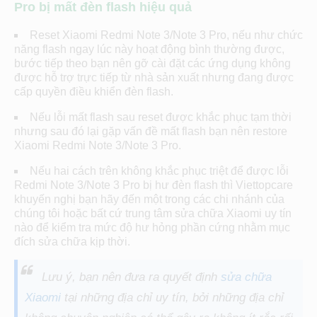
Pro bị mất đèn flash hiệu quả
Reset Xiaomi Redmi Note 3/Note 3 Pro, nếu như chức
năng flash ngay lúc này hoạt động bình thường được,
bước tiếp theo bạn nên gỡ cài đặt các ứng dụng không
được hỗ trợ trực tiếp từ nhà sản xuất nhưng đang được
cấp quyền điều khiển đèn flash.
Nếu lỗi mất flash sau reset được khắc phục tạm thời
nhưng sau đó lại gặp vấn đề mất flash bạn nên restore
Xiaomi Redmi Note 3/Note 3 Pro.
Nếu hai cách trên không khắc phục triệt để được lỗi
Redmi Note 3/Note 3 Pro bị hư đèn flash thì Viettopcare
khuyến nghị bạn hãy đến một trong các chi nhánh của
chúng tôi hoặc bất cứ trung tâm sửa chữa Xiaomi uy tín
nào để kiểm tra mức độ hư hỏng phần cứng nhằm mục
đích sửa chữa kịp thời.
Lưu ý, bạn nên đưa ra quyết định
sửa chữa
Xiaomi
tại những địa chỉ uy tín, bởi những địa chỉ