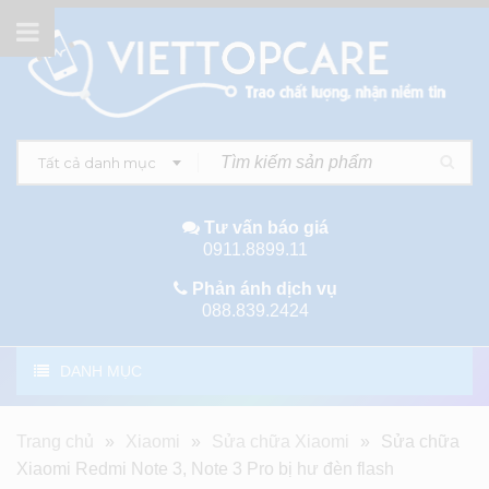
Tất cả danh mục
Tư vấn báo giá
0911.8899.11
Phản ánh dịch vụ
088.839.2424
DANH MỤC
Trang chủ
»
Xiaomi
»
Sửa chữa Xiaomi
»
Sửa chữa
Xiaomi Redmi Note 3, Note 3 Pro bị hư đèn flash