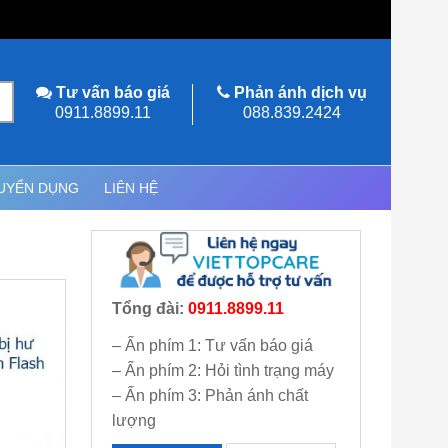
Tư vấn báo giá
Phản ánh dịch vụ
0911.8899.11
088.839.2424
UYỂN DỤNG
LIÊN HỆ
Tổng đài:
0911.8899.11
– Ấn phím 1: Tư vấn báo giá
– Ấn phím 2: Hỏi tình trạng máy
– Ấn phím 3: Phản ánh chất
lượng