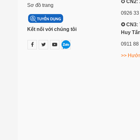
✪
CN2: 
Sơ đồ trang
0926 33
✪ CN3: 
Kết nối với chúng tôi
Huy Tấn
0911 88
>> Hướn