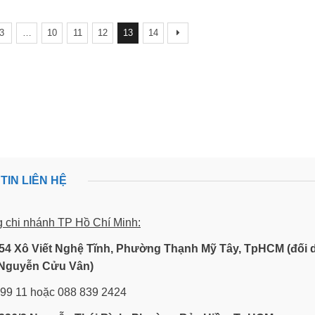
3
…
10
11
12
13
14
TIN LIÊN HỆ
g chi nhánh TP Hồ Chí Minh:
54 Xô Viết Nghệ Tĩnh, Phường Thạnh Mỹ Tây, TpHCM (đối 
Nguyễn Cửu Vân)
 99 11 hoặc 088 839 2424