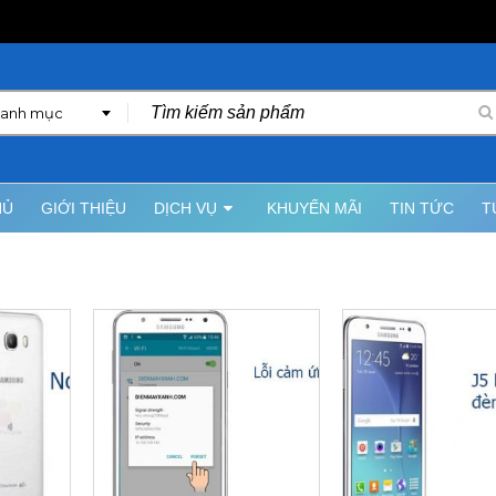
danh mục
HỦ
GIỚI THIỆU
DỊCH VỤ
KHUYẾN MÃI
TIN TỨC
T