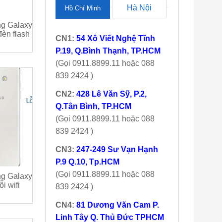
Hà Nội
Hồ Chí Minh
g Galaxy
đèn flash
CN1:
54 Xô Viết Nghệ Tĩnh
P.19, Q.Bình Thạnh, TP.HCM
(Gọi 0911.8899.11 hoặc 088
839 2424 )
CN2:
428 Lê Văn Sỹ, P.2,
Q.Tân Bình, TP.HCM
(Gọi 0911.8899.11 hoặc 088
839 2424 )
CN3:
247-249 Sư Vạn Hạnh
P.9 Q.10, Tp.HCM
(Gọi 0911.8899.11 hoặc 088
g Galaxy
ỗi wifi
839 2424 )
CN4:
81 Dương Văn Cam P.
Linh Tây Q. Thủ Đức TPHCM